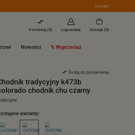
Kontakt
Porównaj (
0
)
Logowanie
Koszyk
(0)
trzne
Nowości
% Wyprzedaż
Dodaj do porównania
Chodnik tradycyjny k473b
colorado chodnik chu czarny
radycyjne
ostępne warianty: