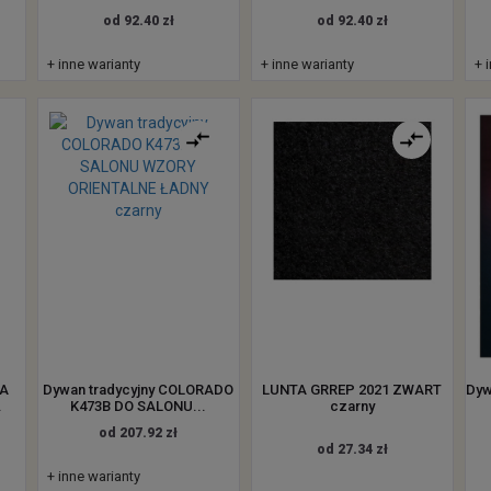
od 92.40 zł
od 92.40 zł
+ inne warianty
+ inne warianty
+ 
8A
Dywan tradycyjny COLORADO
LUNTA GRREP 2021 ZWART
Dyw
.
K473B DO SALONU...
czarny
od 207.92 zł
od 27.34 zł
+ inne warianty