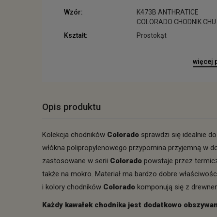
Wzór:
K473B ANTHRATICE
COLORADO CHODNIK CHU
Kształt:
Prostokąt
więcej
Opis produktu
Kolekcja chodników
Colorado
sprawdzi się idealnie d
włókna polipropylenowego przypomina przyjemną w dot
zastosowane w serii
Colorado
powstaje przez termicz
także na mokro. Materiał ma bardzo dobre właściwości el
i kolory chodników
Colorado
komponują się z drewne
Każdy kawałek chodnika jest dodatkowo obszywany