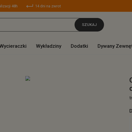
lizacji 48h
14 dni na zwrot
SZUKAJ
Wycieraczki
Wykładziny
Dodatki
Dywany Zewnę
t
D