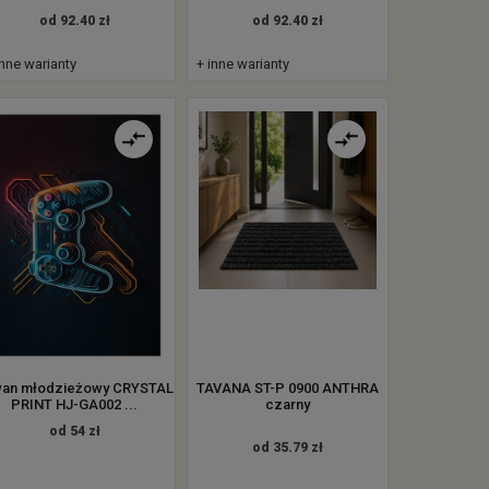
od 92.40 zł
od 92.40 zł
inne warianty
+ inne warianty
an młodzieżowy CRYSTAL
TAVANA ST-P 0900 ANTHRA
PRINT HJ-GA002 ...
czarny
od 54 zł
od 35.79 zł