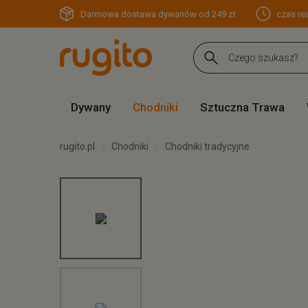
Darmowa dostawa dywanów od 249 zł
czas rea
Dywany
Chodniki
Sztuczna Trawa
rugito.pl
Chodniki
Chodniki tradycyjne