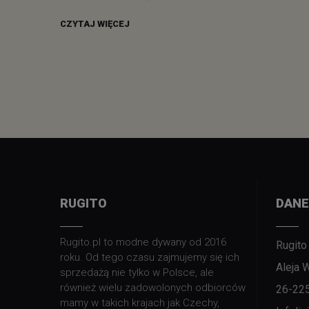
CZYTAJ WIĘCEJ
RUGITO
DANE
Rugito.pl to modne dywany od 2016
Rugito
roku. Od tego czasu zajmujemy się ich
Aleja 
sprzedażą nie tylko w Polsce, ale
również wielu zadowolonych odbiorców
26-22
mamy w takich krajach jak Czechy,