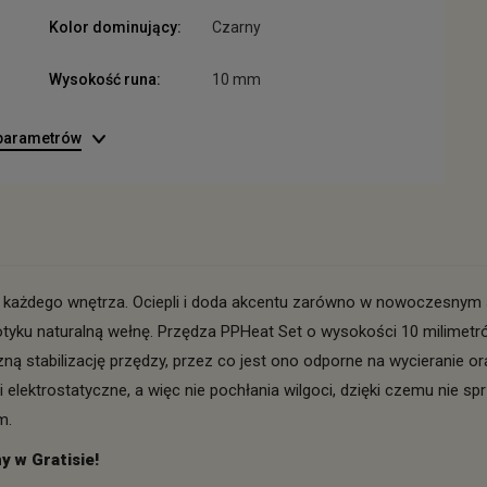
Kolor dominujący:
Czarny
Wysokość runa:
10 mm
 parametrów
o każdego wnętrza. Ociepli i doda akcentu zarówno w nowoczesnym s
yku naturalną wełnę. Przędza PPHeat Set o wysokości 10 milimetró
ną stabilizację przędzy, przez co jest ono odporne na wycieranie or
ektrostatyczne, a więc nie pochłania wilgoci, dzięki czemu nie sprzy
m.
 w Gratisie!