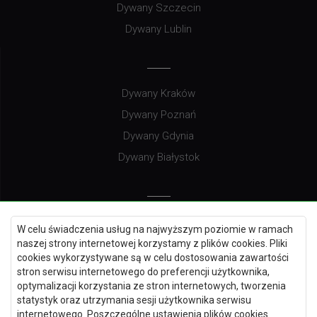
Dywany Szczecin
Dywany Lublin
Dywany Kraków
Dywany Poznań
Dywany Gdynia
Dywany Białystok
Dywany Kielce
W celu świadczenia usług na najwyższym poziomie w ramach
Dywany Gdańsk
naszej strony internetowej korzystamy z plików cookies. Pliki
cookies wykorzystywane są w celu dostosowania zawartości
Dywany Toruń
stron serwisu internetowego do preferencji użytkownika,
Dywany Bydgoszcz
optymalizacji korzystania ze stron internetowych, tworzenia
statystyk oraz utrzymania sesji użytkownika serwisu
internetowego. Poszczególne ustawienia plików cookies