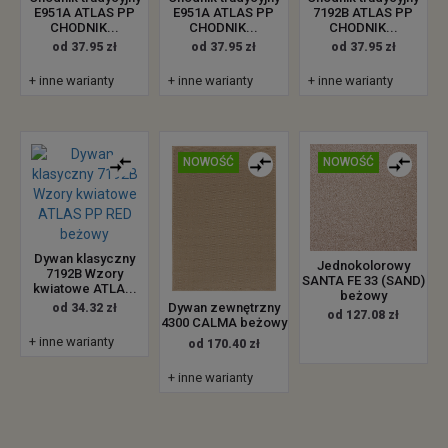
E951A ATLAS PP
E951A ATLAS PP
7192B ATLAS PP
CHODNIK...
CHODNIK...
CHODNIK...
od 37.95 zł
od 37.95 zł
od 37.95 zł
+ inne warianty
+ inne warianty
+ inne warianty
NOWOŚĆ
NOWOŚĆ
Dywan klasyczny
Jednokolorowy
7192B Wzory
SANTA FE 33 (SAND)
kwiatowe ATLA...
beżowy
Dywan zewnętrzny
od 34.32 zł
od 127.08 zł
4300 CALMA beżowy
+ inne warianty
od 170.40 zł
+ inne warianty