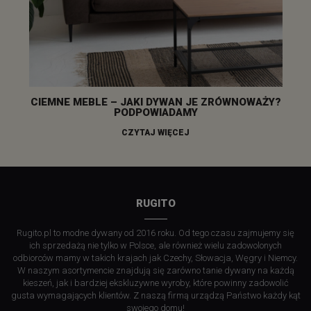
CIEMNE MEBLE – JAKI DYWAN JE ZRÓWNOWAŻY?
PODPOWIADAMY
CZYTAJ WIĘCEJ
RUGITO
Rugito.pl to modne dywany od 2016 roku. Od tego czasu zajmujemy się
ich sprzedażą nie tylko w Polsce, ale również wielu zadowolonych
odbiorców mamy w takich krajach jak Czechy, Słowacja, Węgry i Niemcy.
W naszym asortymencie znajdują się zarówno tanie dywany na każdą
kieszeń, jak i bardziej ekskluzywne wyroby, które powinny zadowolić
gusta wymagających klientów. Z naszą firmą urządzą Państwo każdy kąt
swojego domu!