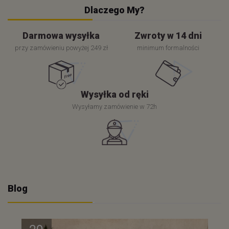
Dlaczego My?
Darmowa wysyłka
Zwroty w 14 dni
przy zamówieniu powyżej 249 zł
minimum formalności
Wysyłka od ręki
Wysyłamy zamówienie w 72h
Blog