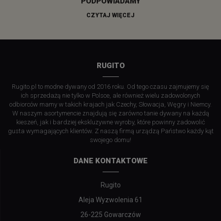
PODPOWIADAMY
CZYTAJ WIĘCEJ
RUGITO
Rugito.pl to modne dywany od 2016 roku. Od tego czasu zajmujemy się
ich sprzedażą nie tylko w Polsce, ale również wielu zadowolonych
odbiorców mamy w takich krajach jak Czechy, Słowacja, Węgry i Niemcy.
W naszym asortymencie znajdują się zarówno tanie dywany na każdą
kieszeń, jak i bardziej ekskluzywne wyroby, które powinny zadowolić
gusta wymagających klientów. Z naszą firmą urządzą Państwo każdy kąt
swojego domu!
DANE KONTAKTOWE
Rugito
Aleja Wyzwolenia 61
26-225 Gowarczów