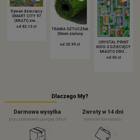
Dywan dziecięcy
SMART CITY 97
(MULTI) zie...
od 82.13 zł
TRAWA SZTUCZNA
20mm zielony
CRYSTAL PRINT
od 25.99 zł
KIDS-3 DZIECIĘCY
MIASTO DRO...
od 54 zł
Dlaczego My?
Darmowa wysyłka
Zwroty w 14 dni
przy zamówieniu powyżej 249 zł
minimum formalności