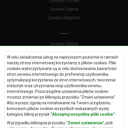
Dywany Poznań
Dywany Gdynia
Dywany Białystok
Dywany Kielce
Dywany Gdańsk
W celu świadczenia usług na najwyższym poziomie w ramach
Dywany Toruń
naszej strony internetowej korzystamy z plików cookies. Pliki
cookies wykorzystywane są w celu dostosowania zawartości
Dywany Bydgoszcz
stron serwisu internetowego do preferencji użytkownika,
optymalizacji korzystania ze stron internetowych, tworzenia
statystyk oraz utrzymania sesji użytkownika serwisu
internetowego. Poszczególne ustawienia plików cookies
Dywany Łódź
możesz zmieniać po kliknięciu przycisku "Zmień ustawienia".
Aby wyrazić zgodę na instalowanie na Twoim urządzeniu
Dywany Katowice
końcowym plików cookies wszystkich wskazanych wyżej
Dywany Rzeszów
kategorii, kliknij przycisk
"Akceptuj wszystkie pliki cookie"
.
Dywany Częstochowa
W przypadku kliknięcia przycisku
"Zmień ustawienia"
, jeśli