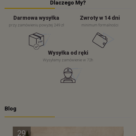
Dlaczego My?
Darmowa wysyłka
Zwroty w 14 dni
przy zamówieniu powyżej 249 zł
minimum formalności
Wysyłka od ręki
Wysyłamy zamówienie w 72h
Blog
29