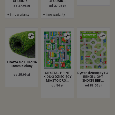
CHODNIK...
CHODNIK...
od 37.95 zł
od 37.95 zł
+ inne warianty
+ inne warianty
NOWOŚĆ
TRAWA SZTUCZNA
20mm zielony
CRYSTAL PRINT
Dywan dziecięcy HJ-
od 25.99 zł
KIDS-3 DZIECIĘCY
BBK05 LIGHT
MIASTO DRO...
SNOOKI BBK...
od 54 zł
od 81.60 zł