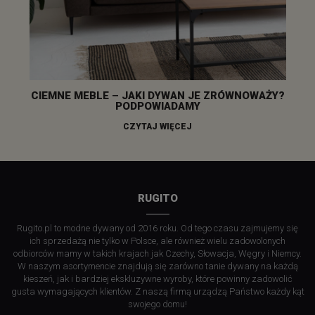
CIEMNE MEBLE – JAKI DYWAN JE ZRÓWNOWAŻY?
PODPOWIADAMY
CZYTAJ WIĘCEJ
RUGITO
Rugito.pl to modne dywany od 2016 roku. Od tego czasu zajmujemy się
ich sprzedażą nie tylko w Polsce, ale również wielu zadowolonych
odbiorców mamy w takich krajach jak Czechy, Słowacja, Węgry i Niemcy.
W naszym asortymencie znajdują się zarówno tanie dywany na każdą
kieszeń, jak i bardziej ekskluzywne wyroby, które powinny zadowolić
gusta wymagających klientów. Z naszą firmą urządzą Państwo każdy kąt
swojego domu!