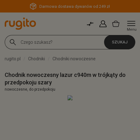
Darmowa dostawa dywanów od 249 zł
Menu
SZUKAJ
rugito.pl
Chodniki
Chodniki nowoczesne
Chodnik nowoczesny lazur c940m w trójkąty do
przedpokoju szary
nowoczesne, do przedpokoju