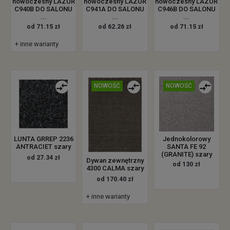
nowoczesny LAZUR
nowoczesny LAZUR
nowoczesny LAZUR
C940B DO SALONU
C941A DO SALONU
C946B DO SALONU
...
...
...
od 71.15 zł
od 62.26 zł
od 71.15 zł
+ inne warianty
NOWOŚĆ
NOWOŚĆ
LUNTA GRREP 2236
Jednokolorowy
ANTRACIET szary
SANTA FE 92
(GRANITE) szary
od 27.34 zł
Dywan zewnętrzny
od 130 zł
4300 CALMA szary
od 170.40 zł
+ inne warianty