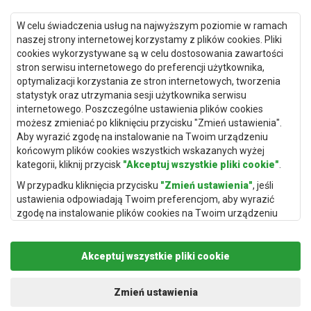
Dywany Kraków
W celu świadczenia usług na najwyższym poziomie w ramach
naszej strony internetowej korzystamy z plików cookies. Pliki
Dywany Poznań
cookies wykorzystywane są w celu dostosowania zawartości
Dywany Gdynia
stron serwisu internetowego do preferencji użytkownika,
optymalizacji korzystania ze stron internetowych, tworzenia
Dywany Białystok
statystyk oraz utrzymania sesji użytkownika serwisu
internetowego. Poszczególne ustawienia plików cookies
możesz zmieniać po kliknięciu przycisku "Zmień ustawienia".
Aby wyrazić zgodę na instalowanie na Twoim urządzeniu
Dywany Kielce
końcowym plików cookies wszystkich wskazanych wyżej
kategorii, kliknij przycisk
"Akceptuj wszystkie pliki cookie"
.
Dywany Gdańsk
W przypadku kliknięcia przycisku
"Zmień ustawienia"
, jeśli
Dywany Toruń
ustawienia odpowiadają Twoim preferencjom, aby wyrazić
Dywany Bydgoszcz
zgodę na instalowanie plików cookies na Twoim urządzeniu
końcowym w wybranym przez Ciebie zakresie, kliknij przycisk
"Zapisz i zaakceptuj"
.
Akceptuj wszystkie pliki cookie
Podstawą przetwarzania danych osobowych, w zakresie w
Dywany Łódź
jakim pliki cookie będą je zawierać, jest uzasadniony interes
administratora danych osobowych (Rugito Radosław Bartosik z
Zmień ustawienia
Dywany Katowice
siedzibą w Gowarczowie, ul. Aleja Wyzwolenia 61, 26-225