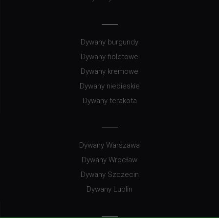
Dywany burgundy
Dywany fioletowe
Dywany kremowe
Dywany niebieskie
Dywany terakota
Dywany Warszawa
Dywany Wrocław
Dywany Szczecin
Dywany Lublin