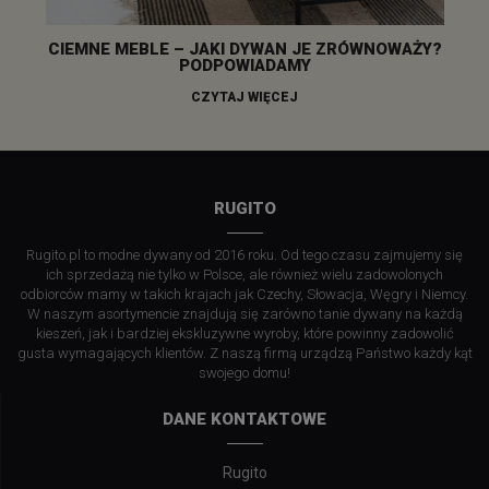
CIEMNE MEBLE – JAKI DYWAN JE ZRÓWNOWAŻY?
PODPOWIADAMY
CZYTAJ WIĘCEJ
RUGITO
Rugito.pl to modne dywany od 2016 roku. Od tego czasu zajmujemy się
ich sprzedażą nie tylko w Polsce, ale również wielu zadowolonych
odbiorców mamy w takich krajach jak Czechy, Słowacja, Węgry i Niemcy.
W naszym asortymencie znajdują się zarówno tanie dywany na każdą
kieszeń, jak i bardziej ekskluzywne wyroby, które powinny zadowolić
gusta wymagających klientów. Z naszą firmą urządzą Państwo każdy kąt
swojego domu!
DANE KONTAKTOWE
Rugito