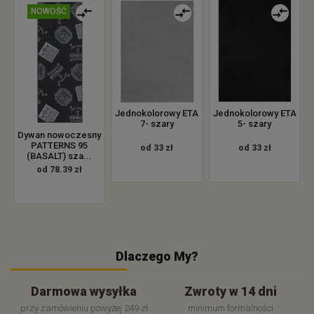
NOWOŚĆ
Jednokolorowy ETA
Jednokolorowy ETA
7- szary
5- szary
Dywan nowoczesny
PATTERNS 95
od 33 zł
od 33 zł
(BASALT) sza...
od 78.39 zł
Dlaczego My?
Darmowa wysyłka
Zwroty w 14 dni
przy zamówieniu powyżej 249 zł
minimum formalności