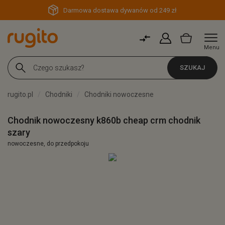
Darmowa dostawa dywanów od 249 zł
Menu
SZUKAJ
rugito.pl
Chodniki
Chodniki nowoczesne
Chodnik nowoczesny k860b cheap crm chodnik
szary
nowoczesne, do przedpokoju