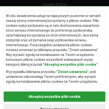
Dywany Kielce
Dywany Gdańsk
W celu świadczenia usług na najwyższym poziomie w ramach
Dywany Toruń
naszej strony internetowej korzystamy z plików cookies. Pliki
cookies wykorzystywane są w celu dostosowania zawartości
Dywany Bydgoszcz
stron serwisu internetowego do preferencji użytkownika,
optymalizacji korzystania ze stron internetowych, tworzenia
statystyk oraz utrzymania sesji użytkownika serwisu
internetowego. Poszczególne ustawienia plików cookies
Dywany Łódź
możesz zmieniać po kliknięciu przycisku "Zmień ustawienia".
Aby wyrazić zgodę na instalowanie na Twoim urządzeniu
Dywany Katowice
końcowym plików cookies wszystkich wskazanych wyżej
Dywany Rzeszów
kategorii, kliknij przycisk
"Akceptuj wszystkie pliki cookie"
.
Dywany Częstochowa
W przypadku kliknięcia przycisku
"Zmień ustawienia"
, jeśli
ustawienia odpowiadają Twoim preferencjom, aby wyrazić
zgodę na instalowanie plików cookies na Twoim urządzeniu
końcowym w wybranym przez Ciebie zakresie, kliknij przycisk
"Zapisz i zaakceptuj"
.
Akceptuj wszystkie pliki cookie
Podstawą przetwarzania danych osobowych, w zakresie w
jakim pliki cookie będą je zawierać, jest uzasadniony interes
Copyright © 2019
Rugito
. Wszelkie prawa zastrzeżone.
administratora danych osobowych (Rugito Radosław Bartosik z
Projekt i realizacja:
dimax.pl