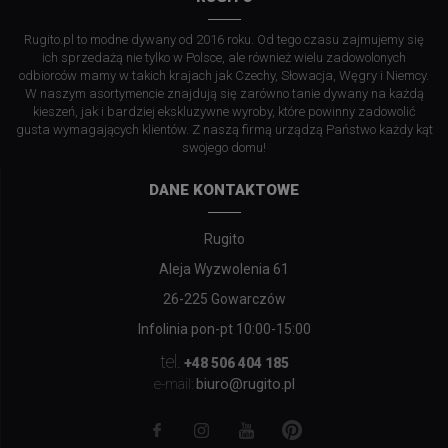
Rugito.pl to modne dywany od 2016 roku. Od tego czasu zajmujemy się
ich sprzedażą nie tylko w Polsce, ale również wielu zadowolonych
odbiorców mamy w takich krajach jak Czechy, Słowacja, Węgry i Niemcy.
W naszym asortymencie znajdują się zarówno tanie dywany na każdą
kieszeń, jak i bardziej ekskluzywne wyroby, które powinny zadowolić
gusta wymagających klientów. Z naszą firmą urządzą Państwo każdy kąt
swojego domu!
DANE KONTAKTOWE
Rugito
Aleja Wyzwolenia 61
26-225 Gowarczów
Infolinia pon-pt 10:00-15:00
tel.
+48 506 404 185
biuro@rugito.pl
e-mail: