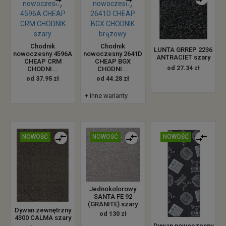
Chodnik
Chodnik
LUNTA GRREP 2236
nowoczesny 4596A
nowoczesny 2641D
ANTRACIET szary
CHEAP CRM
CHEAP BGX
od 27.34 zł
CHODNI...
CHODNI...
od 37.95 zł
od 44.28 zł
+ inne warianty
NOWOŚĆ
NOWOŚĆ
NOWOŚĆ
Jednokolorowy
SANTA FE 92
(GRANITE) szary
Dywan zewnętrzny
od 130 zł
4300 CALMA szary
Dywan nowoczesny