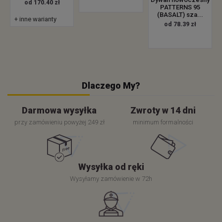
od 170.40 zł
PATTERNS 95
(BASALT) sza...
+ inne warianty
od 78.39 zł
Dlaczego My?
Darmowa wysyłka
Zwroty w 14 dni
przy zamówieniu powyżej 249 zł
minimum formalności
Wysyłka od ręki
Wysyłamy zamówienie w 72h