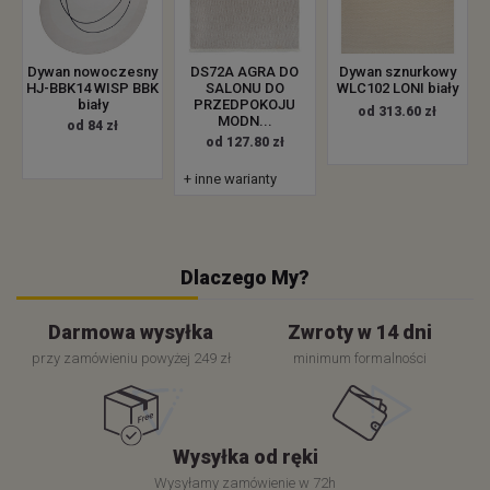
Dywan nowoczesny
DS72A AGRA DO
Dywan sznurkowy
HJ-BBK14 WISP BBK
SALONU DO
WLC102 LONI biały
biały
PRZEDPOKOJU
od 313.60 zł
MODN...
od 84 zł
od 127.80 zł
+ inne warianty
Dlaczego My?
Darmowa wysyłka
Zwroty w 14 dni
przy zamówieniu powyżej 249 zł
minimum formalności
Wysyłka od ręki
Wysyłamy zamówienie w 72h