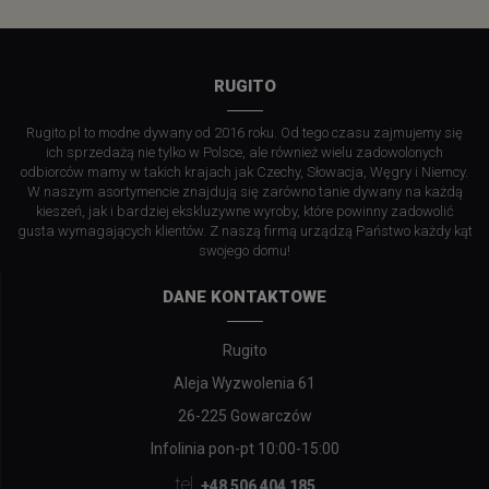
RUGITO
Rugito.pl to modne dywany od 2016 roku. Od tego czasu zajmujemy się
ich sprzedażą nie tylko w Polsce, ale również wielu zadowolonych
odbiorców mamy w takich krajach jak Czechy, Słowacja, Węgry i Niemcy.
W naszym asortymencie znajdują się zarówno tanie dywany na każdą
kieszeń, jak i bardziej ekskluzywne wyroby, które powinny zadowolić
gusta wymagających klientów. Z naszą firmą urządzą Państwo każdy kąt
swojego domu!
DANE KONTAKTOWE
Rugito
Aleja Wyzwolenia 61
26-225 Gowarczów
Infolinia pon-pt 10:00-15:00
tel.
+48 506 404 185