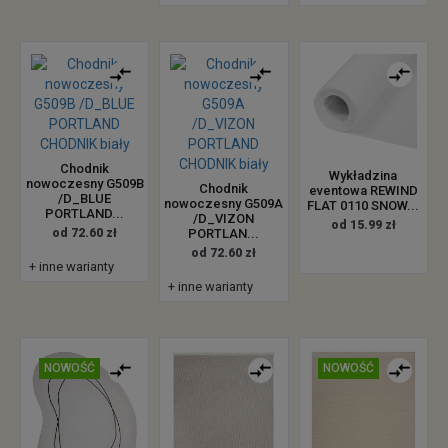
Chodnik
Wykładzina
nowoczesny G509B
Chodnik
eventowa REWIND
/D_BLUE
nowoczesny G509A
FLAT 0110 SNOW...
PORTLAND...
/D_VIZON
od 15.99 zł
od 72.60 zł
PORTLAN...
od 72.60 zł
+ inne warianty
+ inne warianty
NOWOŚĆ
NOWOŚĆ