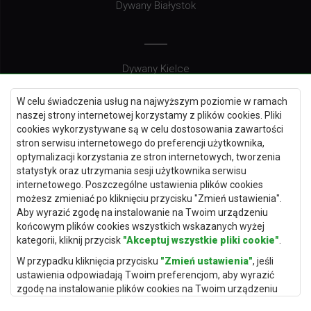
Dywany Białystok
Dywany Kielce
Dywany Gdańsk
W celu świadczenia usług na najwyższym poziomie w ramach
Dywany Toruń
naszej strony internetowej korzystamy z plików cookies. Pliki
cookies wykorzystywane są w celu dostosowania zawartości
Dywany Bydgoszcz
stron serwisu internetowego do preferencji użytkownika,
optymalizacji korzystania ze stron internetowych, tworzenia
statystyk oraz utrzymania sesji użytkownika serwisu
internetowego. Poszczególne ustawienia plików cookies
Dywany Łódź
możesz zmieniać po kliknięciu przycisku "Zmień ustawienia".
Aby wyrazić zgodę na instalowanie na Twoim urządzeniu
Dywany Katowice
końcowym plików cookies wszystkich wskazanych wyżej
Dywany Rzeszów
kategorii, kliknij przycisk
"Akceptuj wszystkie pliki cookie"
.
Dywany Częstochowa
W przypadku kliknięcia przycisku
"Zmień ustawienia"
, jeśli
ustawienia odpowiadają Twoim preferencjom, aby wyrazić
zgodę na instalowanie plików cookies na Twoim urządzeniu
końcowym w wybranym przez Ciebie zakresie, kliknij przycisk