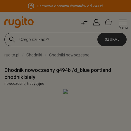
Darmowa dostawa dywanów od 249 zł
Menu
SZUKAJ
rugito.pl
Chodniki
Chodniki nowoczesne
Chodnik nowoczesny g494b /d_blue portland
chodnik biały
nowoczesne, tradycyjne