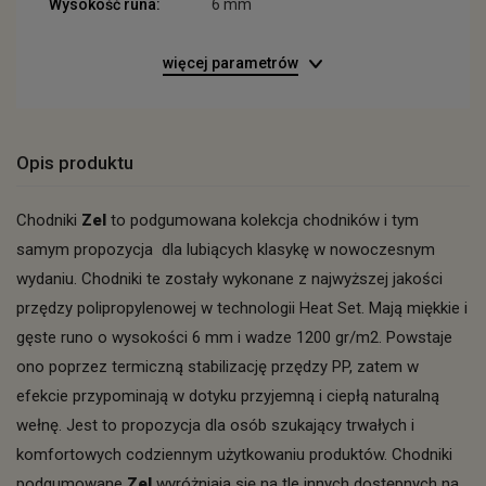
Wysokość runa:
6 mm
więcej parametrów
Opis produktu
Chodniki
Zel
to podgumowana kolekcja chodników i tym
samym propozycja dla lubiących klasykę w nowoczesnym
wydaniu. Chodniki te zostały wykonane z najwyższej jakości
przędzy polipropylenowej w technologii Heat Set. Mają miękkie i
gęste runo o wysokości 6 mm i wadze 1200 gr/m2. Powstaje
ono poprzez termiczną stabilizację przędzy PP, zatem w
efekcie przypominają w dotyku przyjemną i ciepłą naturalną
wełnę. Jest to propozycja dla osób szukający trwałych i
komfortowych codziennym użytkowaniu produktów. Chodniki
podgumowane
Zel
wyróżniają się na tle innych dostępnych na