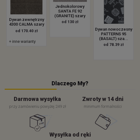
Jednokolorowy
SANTA FE 92
(GRANITE) szary
Dywan zewnętrzny
od 130 zł
4300 CALMA szary
Dywan nowoczesny
od 170.40 zł
PATTERNS 95
(BASALT) sza...
+ inne warianty
od 78.39 zł
Dlaczego My?
Darmowa wysyłka
Zwroty w 14 dni
przy zamówieniu powyżej 249 zł
minimum formalności
Wysyłka od ręki