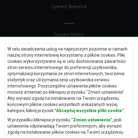
Dywany Białystok
Dywany Kielce
Dywany Gdańsk
W celu świadczenia usług na najwyższym poziomie w ramach
Dywany Toruń
naszej strony internetowej korzystamy z plików cookies. Pliki
cookies wykorzystywane są w celu dostosowania zawartości
Dywany Bydgoszcz
stron serwisu internetowego do preferencji użytkownika,
optymalizacji korzystania ze stron internetowych, tworzenia
statystyk oraz utrzymania sesji użytkownika serwisu
internetowego. Poszczególne ustawienia plików cookies
Dywany Łódź
możesz zmieniać po kliknięciu przycisku "Zmień ustawienia".
Aby wyrazić zgodę na instalowanie na Twoim urządzeniu
Dywany Katowice
końcowym plików cookies wszystkich wskazanych wyżej
Dywany Rzeszów
kategorii, kliknij przycisk
"Akceptuj wszystkie pliki cookie"
.
Dywany Częstochowa
W przypadku kliknięcia przycisku
"Zmień ustawienia"
, jeśli
ustawienia odpowiadają Twoim preferencjom, aby wyrazić
zgodę na instalowanie plików cookies na Twoim urządzeniu