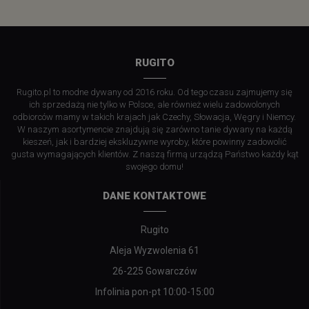
RUGITO
Rugito.pl to modne dywany od 2016 roku. Od tego czasu zajmujemy się
ich sprzedażą nie tylko w Polsce, ale również wielu zadowolonych
odbiorców mamy w takich krajach jak Czechy, Słowacja, Węgry i Niemcy.
W naszym asortymencie znajdują się zarówno tanie dywany na każdą
kieszeń, jak i bardziej ekskluzywne wyroby, które powinny zadowolić
gusta wymagających klientów. Z naszą firmą urządzą Państwo każdy kąt
swojego domu!
DANE KONTAKTOWE
Rugito
Aleja Wyzwolenia 61
26-225 Gowarczów
Infolinia pon-pt 10:00-15:00