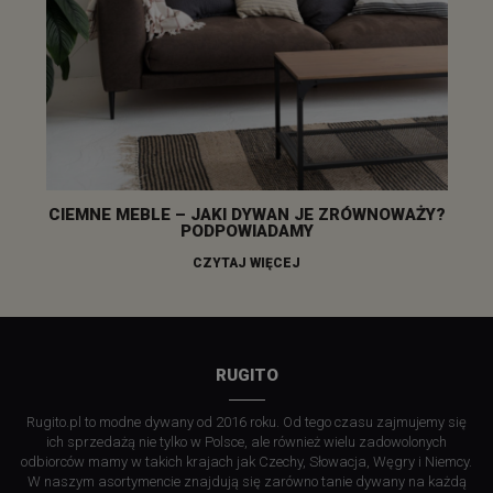
CIEMNE MEBLE – JAKI DYWAN JE ZRÓWNOWAŻY?
PODPOWIADAMY
CZYTAJ WIĘCEJ
RUGITO
Rugito.pl to modne dywany od 2016 roku. Od tego czasu zajmujemy się
ich sprzedażą nie tylko w Polsce, ale również wielu zadowolonych
odbiorców mamy w takich krajach jak Czechy, Słowacja, Węgry i Niemcy.
W naszym asortymencie znajdują się zarówno tanie dywany na każdą