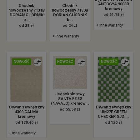
ANTOGYA 9003B
Chodnik
Chodnik
kremowy
nowoczesny 7131B
nowoczesny 7130B
DORIAN CHODNIK
DORIAN CHODNIK
od 61.15 zł
b...
b...
+ inne warianty
od 28 zł
od 24 zł
+ inne warianty
NOWOŚĆ
NOWOŚĆ
NOWOŚĆ
Jednokolorowy
SANTA FE 32
(NAVAJO) kremow...
Dywan zewnętrzny
Dywan zewnętrzny
od 55.58 zł
4300 CALMA
UM27E GREEN
kremowy
CHECKER GJD ...
od 170.40 zł
od 120 zł
+ inne warianty