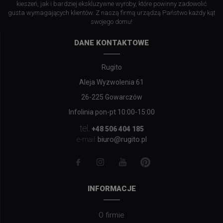
kieszeń, jak i bardziej ekskluzywne wyroby, które powinny zadowolić
gusta wymagających klientów. Z naszą firmą urządzą Państwo każdy kąt
swojego domu!
DANE KONTAKTOWE
Rugito
Aleja Wyzwolenia 61
26-225 Gowarczów
Infolinia pon-pt 10:00-15:00
tel.
+48 506 404 185
biuro@rugito.pl
e-mail:
INFORMACJE
O firmie