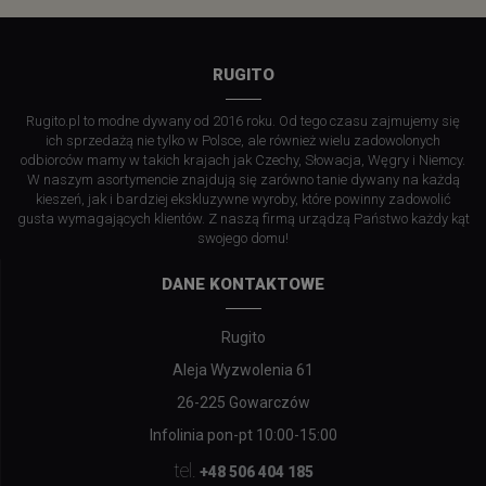
RUGITO
Rugito.pl to modne dywany od 2016 roku. Od tego czasu zajmujemy się
ich sprzedażą nie tylko w Polsce, ale również wielu zadowolonych
odbiorców mamy w takich krajach jak Czechy, Słowacja, Węgry i Niemcy.
W naszym asortymencie znajdują się zarówno tanie dywany na każdą
kieszeń, jak i bardziej ekskluzywne wyroby, które powinny zadowolić
gusta wymagających klientów. Z naszą firmą urządzą Państwo każdy kąt
swojego domu!
DANE KONTAKTOWE
Rugito
Aleja Wyzwolenia 61
26-225 Gowarczów
Infolinia pon-pt 10:00-15:00
tel.
+48 506 404 185