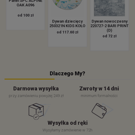
Panel SPC ALPINE
OAK A096
od 100 zł
Dywan dziecięcy
Dywan nowoczesny
250321N KIDS KOŁO
220727-2 BARI PRINT
(D)
od 117.60 zł
od 72 zł
Dlaczego My?
Darmowa wysyłka
Zwroty w 14 dni
przy zamówieniu powyżej 249 zł
minimum formalności
Wysyłka od ręki
Wysyłamy zamówienie w 72h