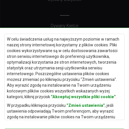
Dywany Kielce
Dywany Gdańsk
W celu świadczenia usług na najwyższym poziomie w ramach
Dywany Toruń
naszej strony internetowej korzystamy z plików cookies. Pliki
cookies wykorzystywane są w celu dostosowania zawartości
Dywany Bydgoszcz
stron serwisu internetowego do preferencji użytkownika,
optymalizacji korzystania ze stron internetowych, tworzenia
statystyk oraz utrzymania sesji użytkownika serwisu
internetowego. Poszczególne ustawienia plików cookies
Dywany Łódź
możesz zmieniać po kliknięciu przycisku "Zmień ustawienia".
Aby wyrazić zgodę na instalowanie na Twoim urządzeniu
Dywany Katowice
końcowym plików cookies wszystkich wskazanych wyżej
Dywany Rzeszów
kategorii, kliknij przycisk
"Akceptuj wszystkie pliki cookie"
.
Dywany Częstochowa
W przypadku kliknięcia przycisku
"Zmień ustawienia"
, jeśli
ustawienia odpowiadają Twoim preferencjom, aby wyrazić
zgodę na instalowanie plików cookies na Twoim urządzeniu
końcowym w wybranym przez Ciebie zakresie, kliknij przycisk
"Zapisz i zaakceptuj"
.