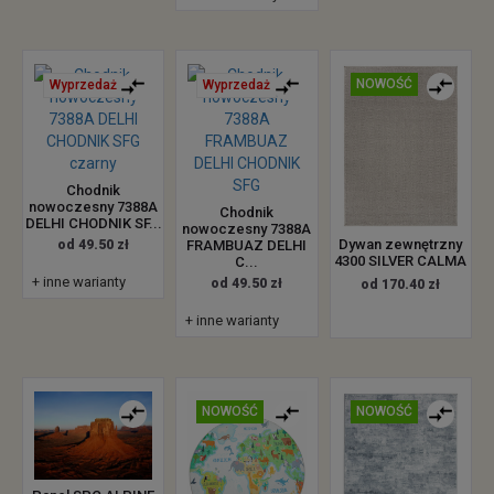
NOWOŚĆ
Wyprzedaż
Wyprzedaż
Chodnik
nowoczesny 7388A
Chodnik
DELHI CHODNIK SF...
nowoczesny 7388A
Dywan zewnętrzny
od 49.50 zł
FRAMBUAZ DELHI
4300 SILVER CALMA
C...
+ inne warianty
od 49.50 zł
od 170.40 zł
+ inne warianty
NOWOŚĆ
NOWOŚĆ