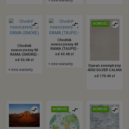
+ inne warianty
NOWOŚĆ
Chodnik
nowoczesny 49
Chodnik
RAMA (TAUPE) -
nowoczesny 90
RAMA (SMOKE) -
od 43.48 zł
od 43.48 zł
+ inne warianty
Dywan zewnętrzny
+ inne warianty
4300 SILVER CALMA
od 170.40 zł
NOWOŚĆ
NOWOŚĆ