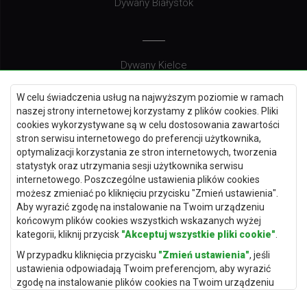
Dywany Białystok
Dywany Kielce
Dywany Gdańsk
W celu świadczenia usług na najwyższym poziomie w ramach
Dywany Toruń
naszej strony internetowej korzystamy z plików cookies. Pliki
cookies wykorzystywane są w celu dostosowania zawartości
Dywany Bydgoszcz
stron serwisu internetowego do preferencji użytkownika,
optymalizacji korzystania ze stron internetowych, tworzenia
statystyk oraz utrzymania sesji użytkownika serwisu
internetowego. Poszczególne ustawienia plików cookies
Dywany Łódź
możesz zmieniać po kliknięciu przycisku "Zmień ustawienia".
Aby wyrazić zgodę na instalowanie na Twoim urządzeniu
Dywany Katowice
końcowym plików cookies wszystkich wskazanych wyżej
Dywany Rzeszów
kategorii, kliknij przycisk
"Akceptuj wszystkie pliki cookie"
.
Dywany Częstochowa
W przypadku kliknięcia przycisku
"Zmień ustawienia"
, jeśli
ustawienia odpowiadają Twoim preferencjom, aby wyrazić
zgodę na instalowanie plików cookies na Twoim urządzeniu
końcowym w wybranym przez Ciebie zakresie, kliknij przycisk