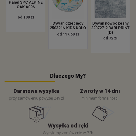
Panel SPC ALPINE
OAK A096
od 100 zł
Dywan dziecięcy
Dywan nowoczesny
250321N KIDS KOŁO
220727-2 BARI PRINT
(D)
od 117.60 zł
od 72 zł
Dlaczego My?
Darmowa wysyłka
Zwroty w 14 dni
przy zamówieniu powyżej 249 zł
minimum formalności
Wysyłka od ręki
Wysyłamy zamówienie w 72h