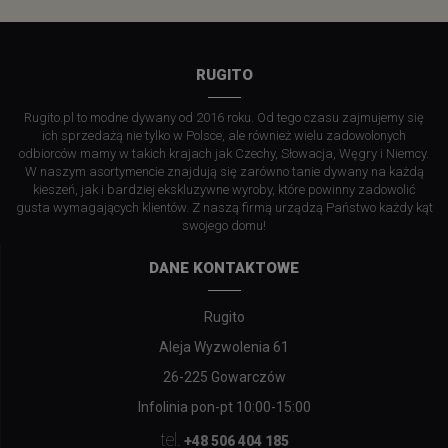
RUGITO
Rugito.pl to modne dywany od 2016 roku. Od tego czasu zajmujemy się
ich sprzedażą nie tylko w Polsce, ale również wielu zadowolonych
odbiorców mamy w takich krajach jak Czechy, Słowacja, Węgry i Niemcy.
W naszym asortymencie znajdują się zarówno tanie dywany na każdą
kieszeń, jak i bardziej ekskluzywne wyroby, które powinny zadowolić
gusta wymagających klientów. Z naszą firmą urządzą Państwo każdy kąt
swojego domu!
DANE KONTAKTOWE
Rugito
Aleja Wyzwolenia 61
26-225 Gowarczów
Infolinia pon-pt 10:00-15:00
tel.
+48 506 404 185