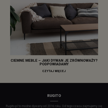
CIEMNE MEBLE – JAKI DYWAN JE ZRÓWNOWAŻY?
PODPOWIADAMY
CZYTAJ WIĘCEJ
RUGITO
Rugito.pl to modne dywany od 2016 roku. Od tego czasu zajmujemy się