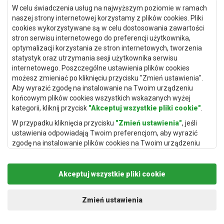
W celu świadczenia usług na najwyższym poziomie w ramach
Dywany Toruń
naszej strony internetowej korzystamy z plików cookies. Pliki
cookies wykorzystywane są w celu dostosowania zawartości
Dywany Bydgoszcz
stron serwisu internetowego do preferencji użytkownika,
optymalizacji korzystania ze stron internetowych, tworzenia
statystyk oraz utrzymania sesji użytkownika serwisu
internetowego. Poszczególne ustawienia plików cookies
Dywany Łódź
możesz zmieniać po kliknięciu przycisku "Zmień ustawienia".
Aby wyrazić zgodę na instalowanie na Twoim urządzeniu
Dywany Katowice
końcowym plików cookies wszystkich wskazanych wyżej
Dywany Rzeszów
kategorii, kliknij przycisk
"Akceptuj wszystkie pliki cookie"
.
Dywany Częstochowa
W przypadku kliknięcia przycisku
"Zmień ustawienia"
, jeśli
ustawienia odpowiadają Twoim preferencjom, aby wyrazić
zgodę na instalowanie plików cookies na Twoim urządzeniu
końcowym w wybranym przez Ciebie zakresie, kliknij przycisk
"Zapisz i zaakceptuj"
.
Akceptuj wszystkie pliki cookie
Podstawą przetwarzania danych osobowych, w zakresie w
jakim pliki cookie będą je zawierać, jest uzasadniony interes
Copyright © 2019
Rugito
. Wszelkie prawa zastrzeżone.
administratora danych osobowych (Rugito Radosław Bartosik z
Projekt i realizacja:
dimax.pl
Zmień ustawienia
siedzibą w Gowarczowie, ul. Aleja Wyzwolenia 61, 26-225
Gowarczów) lub podmiotów trzecich, aby umożliwić