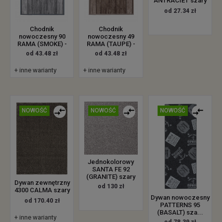
ANTRACIET szary
od 27.34 zł
Chodnik
Chodnik
nowoczesny 90
nowoczesny 49
RAMA (SMOKE) -
RAMA (TAUPE) -
od 43.48 zł
od 43.48 zł
+ inne warianty
+ inne warianty
NOWOŚĆ
NOWOŚĆ
NOWOŚĆ
Jednokolorowy
SANTA FE 92
(GRANITE) szary
Dywan zewnętrzny
od 130 zł
4300 CALMA szary
Dywan nowoczesny
od 170.40 zł
PATTERNS 95
(BASALT) sza...
+ inne warianty