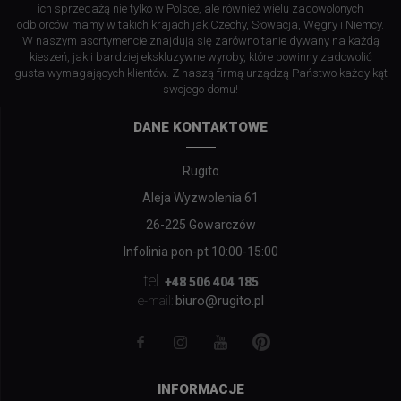
ich sprzedażą nie tylko w Polsce, ale również wielu zadowolonych
odbiorców mamy w takich krajach jak Czechy, Słowacja, Węgry i Niemcy.
W naszym asortymencie znajdują się zarówno tanie dywany na każdą
kieszeń, jak i bardziej ekskluzywne wyroby, które powinny zadowolić
gusta wymagających klientów. Z naszą firmą urządzą Państwo każdy kąt
swojego domu!
DANE KONTAKTOWE
Rugito
Aleja Wyzwolenia 61
26-225 Gowarczów
Infolinia pon-pt 10:00-15:00
tel.
+48 506 404 185
biuro@rugito.pl
e-mail:
INFORMACJE