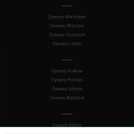
Dywany Warszawa
Dywany Wrocław
Dywany Szczecin
Dywany Lublin
Dywany Kraków
Dywany Poznań
Dywany Gdynia
Dywany Białystok
Dywany Kielce
Dywany Gdańsk