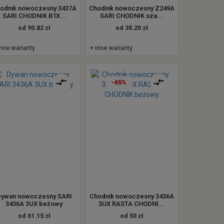
odnik nowoczesny 3437A
Chodnik nowoczesny Z249A
SARI CHODNIK B1X...
SARI CHODNIK sza...
od 90.82 zł
od 35.20 zł
inne warianty
+ inne warianty
-65%
Dywan nowoczesny SARI
Chodnik nowoczesny 3436A
3436A 3UX beżowy
3UX RASTA CHODNI...
od 61.15 zł
od 50 zł