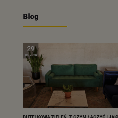
Blog
29
05.2026
BUTELKOWA ZIELEŃ, Z CZYM ŁĄCZYĆ I JAK