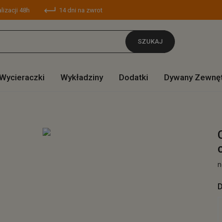
lizacji 48h
14 dni na zwrot
SZUKAJ
Wycieraczki
Wykładziny
Dodatki
Dywany Zewnę
n
D