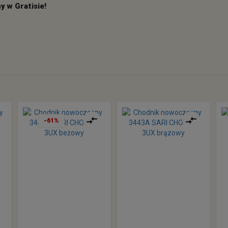
 w Gratisie!
-61%