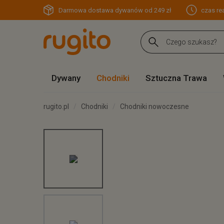
Darmowa dostawa dywanów od 249 zł
czas rea
Dywany
Chodniki
Sztuczna Trawa
rugito.pl
Chodniki
Chodniki nowoczesne