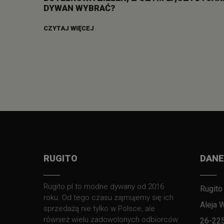
DYWAN WYBRAĆ?
CZYTAJ WIĘCEJ
RUGITO
DANE
Rugito.pl to modne dywany od 2016
Rugito
roku. Od tego czasu zajmujemy się ich
Aleja 
sprzedażą nie tylko w Polsce, ale
również wielu zadowolonych odbiorców
26-22