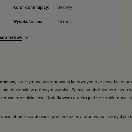
Kolor dominujący:
Beżowy
Wysokość runa:
10 mm
 parametrów
ornictwa, a utrzymana w stonowanej kolorystyce o przewadze szaro
ują się doskonale w gotowym wyrobie. Specjalna obróbka termiczna w
 ścieranie oraz blaknięcie. Dodatkowym atutem jest bezproblemowe
anie chodników do wielu pomieszczeń, a stonowana kolorystyka b