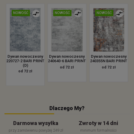
NOWOŚĆ
NOWOŚĆ
NOWOŚĆ
Dywan nowoczesny
Dywan nowoczesny
Dywan nowoczesny
220727-2 BARI PRINT
240640-6 BARI PRINT
240355N BARI PRINT
(D)
od 72 zł
od 72 zł
od 72 zł
Dlaczego My?
Darmowa wysyłka
Zwroty w 14 dni
przy zamówieniu powyżej 249 zł
minimum formalności