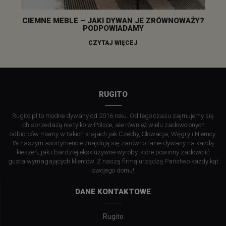
CIEMNE MEBLE – JAKI DYWAN JE ZRÓWNOWAŻY?
PODPOWIADAMY
CZYTAJ WIĘCEJ
RUGITO
Rugito.pl to modne dywany od 2016 roku. Od tego czasu zajmujemy się
ich sprzedażą nie tylko w Polsce, ale również wielu zadowolonych
odbiorców mamy w takich krajach jak Czechy, Słowacja, Węgry i Niemcy.
W naszym asortymencie znajdują się zarówno tanie dywany na każdą
kieszeń, jak i bardziej ekskluzywne wyroby, które powinny zadowolić
gusta wymagających klientów. Z naszą firmą urządzą Państwo każdy kąt
swojego domu!
DANE KONTAKTOWE
Rugito