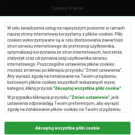
Dywany Kraków
Dywany Poznań
Dywany Gdynia
W celu świadczenia usług na najwyższym poziomie w ramach
naszej strony internetowej korzystamy z plików cookies. Pliki
Dywany Białystok
cookies wykorzystywane są w celu dostosowania zawartości
stron serwisu internetowego do preferencji użytkownika,
optymalizacji korzystania ze stron internetowych, tworzenia
statystyk oraz utrzymania sesji użytkownika serwisu
Dywany Kielce
internetowego. Poszczególne ustawienia plików cookies
możesz zmieniać po kliknięciu przycisku "Zmień ustawienia".
Dywany Gdańsk
Aby wyrazić zgodę na instalowanie na Twoim urządzeniu
Dywany Toruń
końcowym plików cookies wszystkich wskazanych wyżej
kategorii, kliknij przycisk
"Akceptuj wszystkie pliki cookie"
.
Dywany Bydgoszcz
W przypadku kliknięcia przycisku
"Zmień ustawienia"
, jeśli
ustawienia odpowiadają Twoim preferencjom, aby wyrazić
zgodę na instalowanie plików cookies na Twoim urządzeniu
końcowym w wybranym przez Ciebie zakresie, kliknij przycisk
Dywany Łódź
"Zapisz i zaakceptuj"
.
Dywany Katowice
Akceptuj wszystkie pliki cookie
Podstawą przetwarzania danych osobowych, w zakresie w