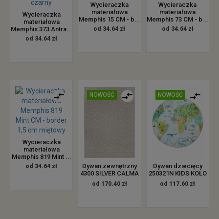
Wycieraczka
Wycieraczka
materiałowa
materiałowa
Wycieraczka
Memphis 15 CM - b...
Memphis 73 CM - b...
materiałowa
Memphis 373 Antra...
od 34.64 zł
od 34.64 zł
od 34.64 zł
NOWOŚĆ
NOWOŚĆ
Wycieraczka
materiałowa
Memphis 819 Mint ...
Dywan zewnętrzny
Dywan dziecięcy
od 34.64 zł
4300 SILVER CALMA
250321N KIDS KOŁO
od 170.40 zł
od 117.60 zł