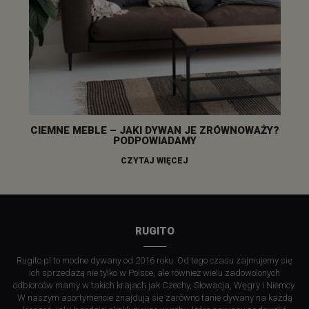
CIEMNE MEBLE – JAKI DYWAN JE ZRÓWNOWAŻY?
PODPOWIADAMY
CZYTAJ WIĘCEJ
RUGITO
Rugito.pl to modne dywany od 2016 roku. Od tego czasu zajmujemy się
ich sprzedażą nie tylko w Polsce, ale również wielu zadowolonych
odbiorców mamy w takich krajach jak Czechy, Słowacja, Węgry i Niemcy.
W naszym asortymencie znajdują się zarówno tanie dywany na każdą