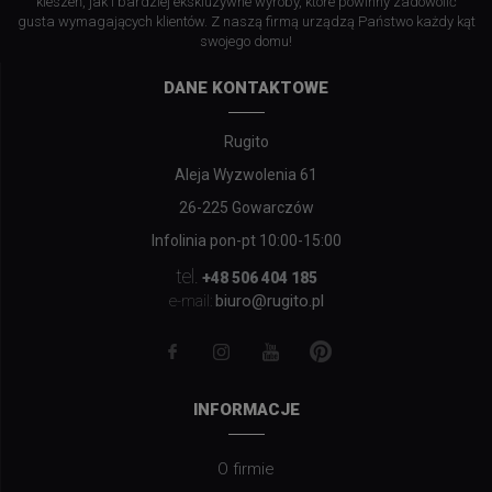
kieszeń, jak i bardziej ekskluzywne wyroby, które powinny zadowolić
gusta wymagających klientów. Z naszą firmą urządzą Państwo każdy kąt
swojego domu!
DANE KONTAKTOWE
Rugito
Aleja Wyzwolenia 61
26-225 Gowarczów
Infolinia pon-pt 10:00-15:00
tel.
+48 506 404 185
biuro@rugito.pl
e-mail:
INFORMACJE
O firmie