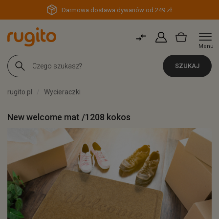
Darmowa dostawa dywanów od 249 zł
Menu
SZUKAJ
rugito.pl
Wycieraczki
New welcome mat /1208 kokos