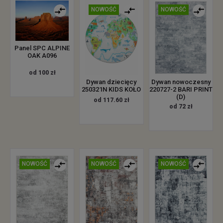
NOWOŚĆ
NOWOŚĆ
Panel SPC ALPINE
OAK A096
od 100 zł
Dywan dziecięcy
Dywan nowoczesny
250321N KIDS KOŁO
220727-2 BARI PRINT
(D)
od 117.60 zł
od 72 zł
NOWOŚĆ
NOWOŚĆ
NOWOŚĆ