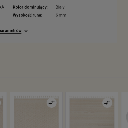
AA
Kolor dominujący:
Biały
Wysokość runa:
6 mm
 parametrów