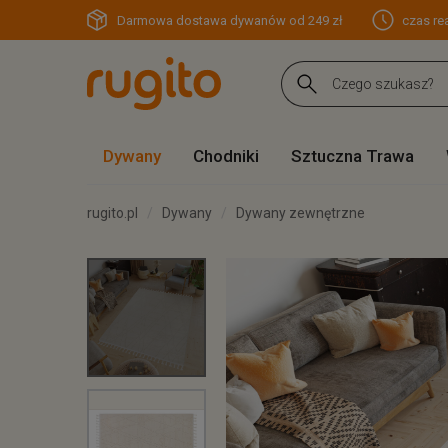
Darmowa dostawa dywanów od 249 zł
czas rea
Dywany
Chodniki
Sztuczna Trawa
rugito.pl
Dywany
Dywany zewnętrzne