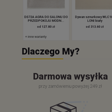
DS72A AGRA DO SALONU DO
Dywan sznurkowy WLC1
PRZEDPOKOJU MODN...
LONI biały
od 127.80 zł
od 313.60 zł
+ inne warianty
Dlaczego My?
Darmowa wysyłka
przy zamówieniu powyżej 249 zł