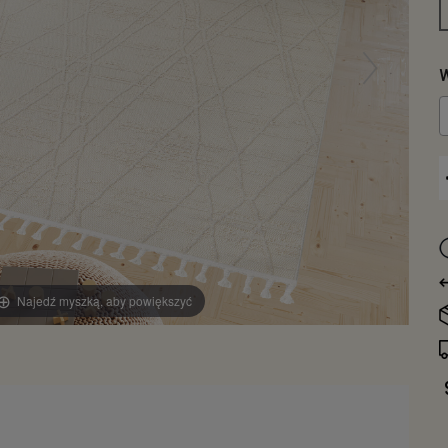
W
Najedź myszką, aby powiększyć