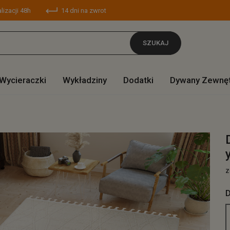
lizacji 48h
14 dni na zwrot
SZUKAJ
Wycieraczki
Wykładziny
Dodatki
Dywany Zewnę
z
D