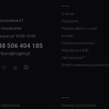
O firmie
Wyzwolenia 61
Regulamin
5 Gowarczów
Polityka plików cookie
Kontakt
nia pon-pt 10:00-15:00
Polityka prywatności
48 506 404 185
Współpraca B2B
biuro@rugito.pl
Jak kupować?
Zmień ustawienia prywatnośc
 łazienkowe
Dywany nowoczesne