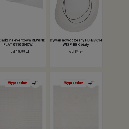
ładzina eventowa REWIND
Dywan nowoczesny HJ-BBK14
FLAT 0110 SNOW...
WISP BBK biały
od 15.99 zł
od 84 zł
Wyprzedaż
Wyprzedaż