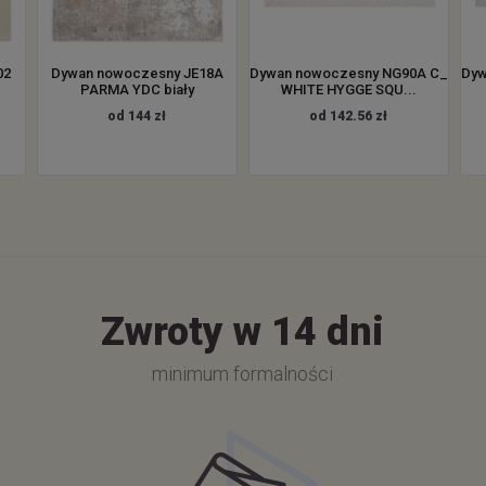
02
Dywan nowoczesny JE18A
Dywan nowoczesny NG90A C_
Dyw
PARMA YDC biały
WHITE HYGGE SQU...
od 144 zł
od 142.56 zł
Zwroty w 14 dni
minimum formalności