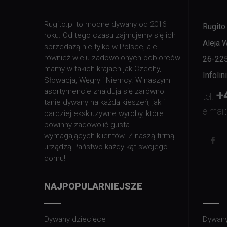
Rugito.pl to modne dywany od 2016
Rugito
roku. Od tego czasu zajmujemy się ich
Aleja 
sprzedażą nie tylko w Polsce, ale
również wielu zadowolonych odbiorców
26-22
mamy w takich krajach jak Czechy,
Infoli
Słowacja, Węgry i Niemcy. W naszym
asortymencie znajdują się zarówno
+
tel.
tanie dywany na każdą kieszeń, jak i
e-mail:
bardziej ekskluzywne wyroby, które
powinny zadowolić gusta
wymagających klientów. Z naszą firmą
urządzą Państwo każdy kąt swojego
domu!
NAJPOPULARNIEJSZE
Dywany dziecięce
Dywany