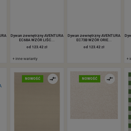
TURA
Dywan zewnętrzny AVENTURA
Dywan zewnętrzny AVENTURA
Dyw
EC68A WZÓR LIŚC...
EC73B WZÓR ORIE...
od 123.42 zł
od 123.42 zł
+ inne warianty
+ 
NOWOŚĆ
NOWOŚĆ