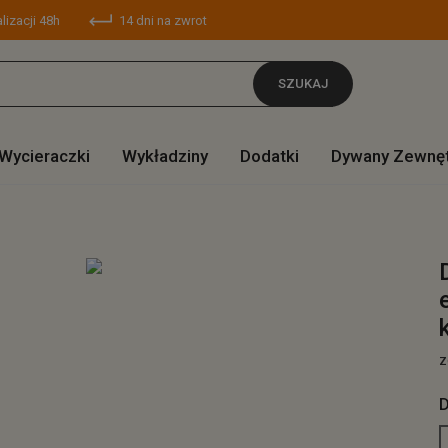
lizacji 48h
14 dni na zwrot
SZUKAJ
Wycieraczki
Wykładziny
Dodatki
Dywany Zewnę
z
D