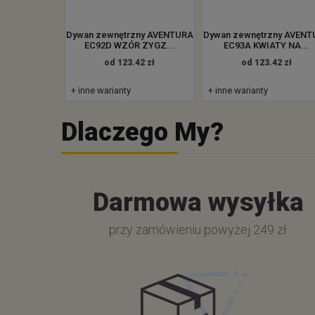
Dywan zewnętrzny AVENTURA
Dywan zewnętrzny AVEN
EC92D WZÓR ZYGZ...
EC93A KWIATY NA...
od 123.42 zł
od 123.42 zł
+ inne warianty
+ inne warianty
Dlaczego My?
Darmowa wysyłka
przy zamówieniu powyżej 249 zł