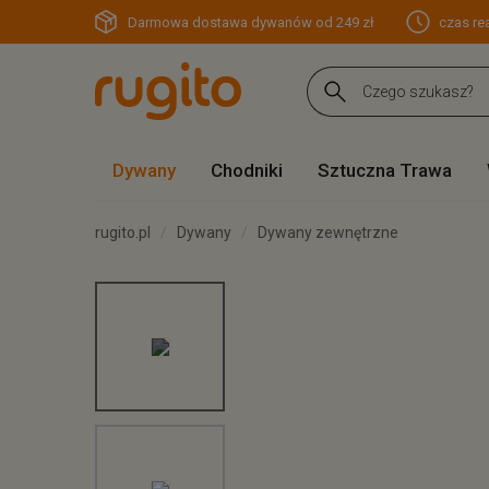
Darmowa dostawa dywanów od 249 zł
czas rea
Dywany
Chodniki
Sztuczna Trawa
rugito.pl
Dywany
Dywany zewnętrzne