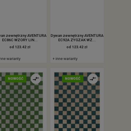
an zewnętrzny AVENTURA
Dywan zewnętrzny AVENTURA
EC86C WZORY LIN...
EC92A ZYGZAK WZ...
od 123.42 zł
od 123.42 zł
inne warianty
+ inne warianty
NOWOŚĆ
NOWOŚĆ