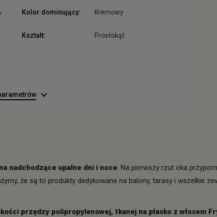
A
Kolor dominujący:
Kremowy
Kształt:
Prostokąt
 parametrów
na nadchodzące upalne dni i noce
. Na pierwszy rzut oka przypo
ażymy, że są to produkty dedykowane na balony, tarasy i wszelkie z
kości przędzy polipropylenowej, tkanej na płasko z włosem F