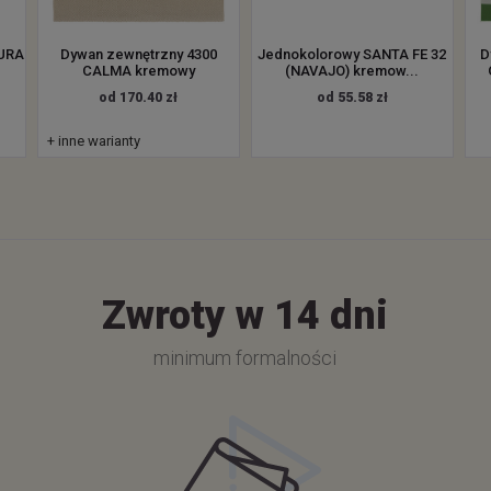
TURA
Dywan zewnętrzny 4300
Jednokolorowy SANTA FE 32
D
CALMA kremowy
(NAVAJO) kremow...
od 170.40 zł
od 55.58 zł
+ inne warianty
Zwroty w 14 dni
minimum formalności