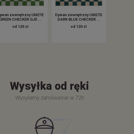
ywan zewnętrzny UM27E
Dywan zewnętrzny UM27D
GREEN CHECKER GJD ...
DARK BLUE CHECKER ...
od 120 zł
od 120 zł
Wysyłka od ręki
Wysyłamy zamówienie w 72h