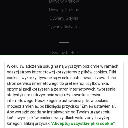
Dywany Kraków
Dywany Poznań
Dywany Gdynia
Dywany Białystok
Dywany Kielce
Dywany Gdańsk
W celu świadczenia usług na najwyższym poziomie w ramach
Dywany Toruń
naszej strony internetowej korzystamy z plików cookies. Pliki
cookies wykorzystywane są w celu dostosowania zawartości
Dywany Bydgoszcz
stron serwisu internetowego do preferencji użytkownika,
optymalizacji korzystania ze stron internetowych, tworzenia
statystyk oraz utrzymania sesji użytkownika serwisu
internetowego. Poszczególne ustawienia plików cookies
Dywany Łódź
możesz zmieniać po kliknięciu przycisku "Zmień ustawienia".
Aby wyrazić zgodę na instalowanie na Twoim urządzeniu
Dywany Katowice
końcowym plików cookies wszystkich wskazanych wyżej
Dywany Rzeszów
kategorii, kliknij przycisk
"Akceptuj wszystkie pliki cookie"
.