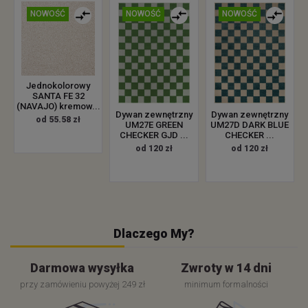
NOWOŚĆ
NOWOŚĆ
NOWOŚĆ
Jednokolorowy
SANTA FE 32
(NAVAJO) kremow...
Dywan zewnętrzny
Dywan zewnętrzny
od 55.58 zł
UM27E GREEN
UM27D DARK BLUE
CHECKER GJD ...
CHECKER ...
od 120 zł
od 120 zł
Dlaczego My?
Darmowa wysyłka
Zwroty w 14 dni
przy zamówieniu powyżej 249 zł
minimum formalności