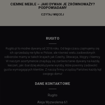
CIEMNE MEBLE – JAKI DYWAN JE ZRÓWNOWAŻY?
PODPOWIADAMY
CZYTAJ WIĘCEJ
RUGITO
Rugito.pl to modne dywany od 2016 roku. Od tego czasu zajmujemy się
ich sprzedażą nie tylko w Polsce, ale również wielu zadowolonych
odbiorców mamy w takich krajach jak Czechy, Słowacja, Węgry i Niemcy.
W naszym asortymencie znajdują się zarówno tanie dywany na każdą
kieszeń, jak i bardziej ekskluzywne wyroby, które powinny zadowolić
gusta wymagających klientów. Z naszą firmą urządzą Państwo każdy kąt
swojego domu!
DANE KONTAKTOWE
Rugito
Aleja Wyzwolenia 61