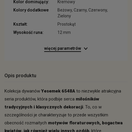
Kolor dominujący:
Kremowy
Kolory dodatkowe
Beżowy, Czarny, Czerwony,
Zielony
Kształt:
Prostokąt
Wysokość runa:
12 mm
więcej parametrów
Opis produktu
Kolekcja dywanów
Yesemek 6548A
to niezwykle atrakcyjna
seria produktów, która podbije serca
miłośników
tradycyjnych i klasycznych dekoracji
. To, co w
szczególności je charakteryzuje to przede wszystkim
obecność rozmaitych
motywów floraturowych, bogactwa
kwiatów, jak również wielu innych ozdób
, które