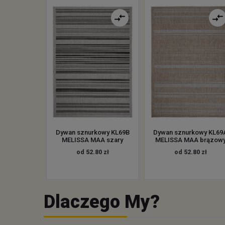
Dywan sznurkowy KL69B
Dywan sznurkowy KL69
MELISSA MAA szary
MELISSA MAA brązow
od 52.80 zł
od 52.80 zł
Dlaczego My?