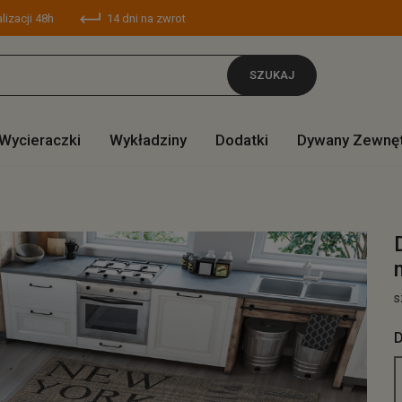
lizacji 48h
14 dni na zwrot
SZUKAJ
Wycieraczki
Wykładziny
Dodatki
Dywany Zewnę
s
D