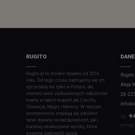
RUGITO
DANE
Rugito.pl to modne dywany od 2016
Rugito
roku. Od tego czasu zajmujemy się ich
Aleja 
sprzedażą nie tylko w Polsce, ale
również wielu zadowolonych odbiorców
26-22
mamy w takich krajach jak Czechy,
Infoli
Słowacja, Węgry i Niemcy. W naszym
asortymencie znajdują się zarówno
+
tel.
tanie dywany na każdą kieszeń, jak i
e-mail:
bardziej ekskluzywne wyroby, które
powinny zadowolić gusta