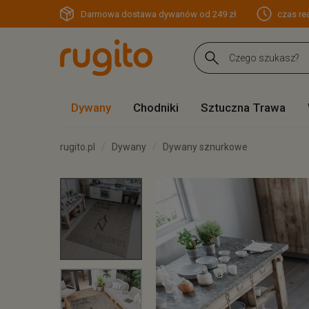
Darmowa dostawa dywanów od 249 zł
czas rea
Dywany
Chodniki
Sztuczna Trawa
rugito.pl
Dywany
Dywany sznurkowe