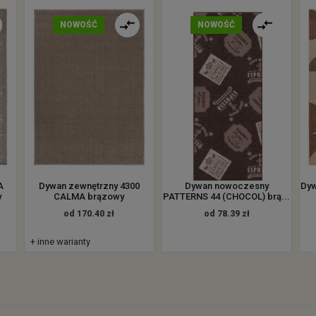
NOWOŚĆ
NOWOŚĆ
A
Dywan zewnętrzny 4300
Dywan nowoczesny
Dyw
y
CALMA brązowy
PATTERNS 44 (CHOCOL) brą...
od 170.40 zł
od 78.39 zł
+ inne warianty