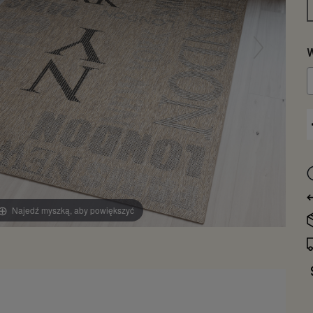
W
Najedź myszką, aby powiększyć