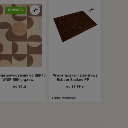
NOWOŚĆ
an nowoczesny HJ-BBK10
Wycieraczka materiałowa
WISP BBK brązow...
Rubber Backed PP ...
od 84 zł
od 19.99 zł
+ inne warianty