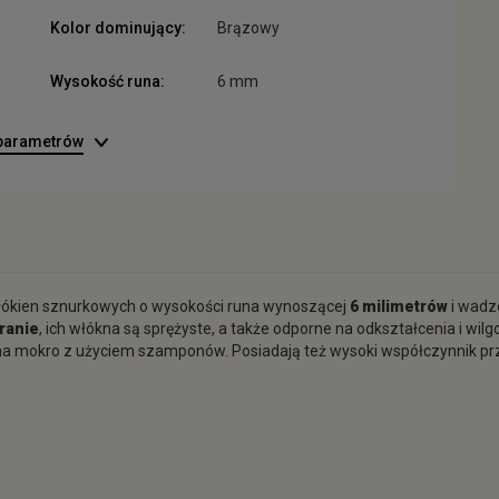
Kolor dominujący:
Brązowy
Wysokość runa:
6 mm
 parametrów
łókien sznurkowych o wysokości runa wynoszącej
6 milimetrów
i wadz
ranie
, ich włókna są sprężyste, a także odporne na odkształcenia i w
a na mokro z użyciem szamponów. Posiadają też wysoki współczynnik 