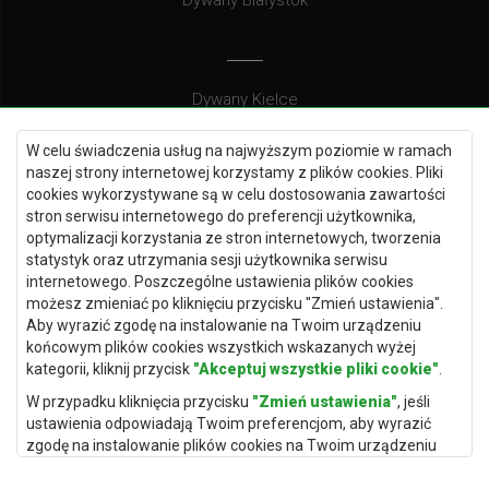
Dywany Białystok
Dywany Kielce
Dywany Gdańsk
W celu świadczenia usług na najwyższym poziomie w ramach
Dywany Toruń
naszej strony internetowej korzystamy z plików cookies. Pliki
cookies wykorzystywane są w celu dostosowania zawartości
Dywany Bydgoszcz
stron serwisu internetowego do preferencji użytkownika,
optymalizacji korzystania ze stron internetowych, tworzenia
statystyk oraz utrzymania sesji użytkownika serwisu
internetowego. Poszczególne ustawienia plików cookies
Dywany Łódź
możesz zmieniać po kliknięciu przycisku "Zmień ustawienia".
Aby wyrazić zgodę na instalowanie na Twoim urządzeniu
Dywany Katowice
końcowym plików cookies wszystkich wskazanych wyżej
Dywany Rzeszów
kategorii, kliknij przycisk
"Akceptuj wszystkie pliki cookie"
.
Dywany Częstochowa
W przypadku kliknięcia przycisku
"Zmień ustawienia"
, jeśli
ustawienia odpowiadają Twoim preferencjom, aby wyrazić
zgodę na instalowanie plików cookies na Twoim urządzeniu
końcowym w wybranym przez Ciebie zakresie, kliknij przycisk