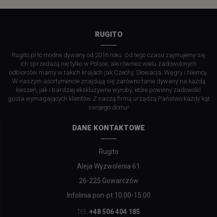
RUGITO
Rugito.pl to modne dywany od 2016 roku. Od tego czasu zajmujemy się
ich sprzedażą nie tylko w Polsce, ale również wielu zadowolonych
odbiorców mamy w takich krajach jak Czechy, Słowacja, Węgry i Niemcy.
W naszym asortymencie znajdują się zarówno tanie dywany na każdą
kieszeń, jak i bardziej ekskluzywne wyroby, które powinny zadowolić
gusta wymagających klientów. Z naszą firmą urządzą Państwo każdy kąt
swojego domu!
DANE KONTAKTOWE
Rugito
Aleja Wyzwolenia 61
26-225 Gowarczów
Infolinia pon-pt 10:00-15:00
tel.
+48 506 404 185