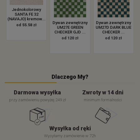
Jednokolorowy
SANTA FE 32
(NAVAJO) kremow...
Dywan zewnętrzny
Dywan zewnętrzny
od 55.58 zł
UM27E GREEN
UM27D DARK BLUE
CHECKER GJD ...
CHECKER ...
od 120 zł
od 120 zł
Dlaczego My?
Darmowa wysyłka
Zwroty w 14 dni
przy zamówieniu powyżej 249 zł
minimum formalności
Wysyłka od ręki
Wysyłamy zamówienie w 72h