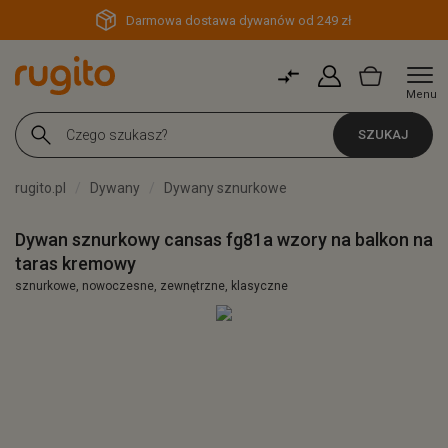
Darmowa dostawa dywanów od 249 zł
Menu
SZUKAJ
rugito.pl
Dywany
Dywany sznurkowe
Dywan sznurkowy cansas fg81a wzory na balkon na
taras kremowy
sznurkowe, nowoczesne, zewnętrzne, klasyczne