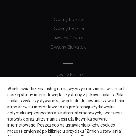
Dywany Kraków
Dywany Poznań
Dywany Gdynia
Dywany Białystok
Dywany Kielce
Dywany Gdańsk
W celu świadczenia usług na najwyższym poziomie w ramach
Dywany Toruń
naszej strony internetowej korzystamy z plików cookies. Pliki
cookies wykorzystywane są w celu dostosowania zawartości
Dywany Bydgoszcz
stron serwisu internetowego do preferencji użytkownika,
optymalizacji korzystania ze stron internetowych, tworzenia
statystyk oraz utrzymania sesji użytkownika serwisu
internetowego. Poszczególne ustawienia plików cookies
Dywany Łódź
możesz zmieniać po kliknięciu przycisku "Zmień ustawienia".