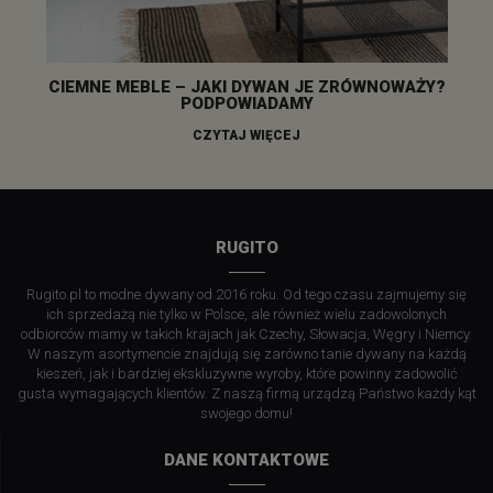
CIEMNE MEBLE – JAKI DYWAN JE ZRÓWNOWAŻY?
PODPOWIADAMY
CZYTAJ WIĘCEJ
RUGITO
Rugito.pl to modne dywany od 2016 roku. Od tego czasu zajmujemy się
ich sprzedażą nie tylko w Polsce, ale również wielu zadowolonych
odbiorców mamy w takich krajach jak Czechy, Słowacja, Węgry i Niemcy.
W naszym asortymencie znajdują się zarówno tanie dywany na każdą
kieszeń, jak i bardziej ekskluzywne wyroby, które powinny zadowolić
gusta wymagających klientów. Z naszą firmą urządzą Państwo każdy kąt
swojego domu!
DANE KONTAKTOWE