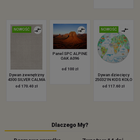
NOWOŚĆ
NOWOŚĆ
Panel SPC ALPINE
OAK A096
od 100 zł
Dywan zewnętrzny
Dywan dziecięcy
4300 SILVER CALMA
250321N KIDS KOŁO
od 170.40 zł
od 117.60 zł
Dlaczego My?