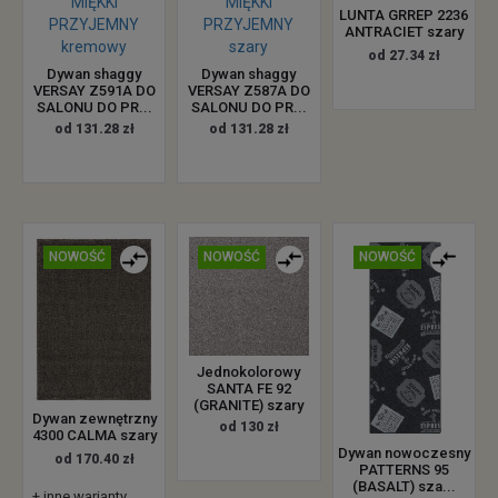
LUNTA GRREP 2236
ANTRACIET szary
od 27.34 zł
Dywan shaggy
Dywan shaggy
VERSAY Z591A DO
VERSAY Z587A DO
SALONU DO PR...
SALONU DO PR...
od 131.28 zł
od 131.28 zł
NOWOŚĆ
NOWOŚĆ
NOWOŚĆ
Jednokolorowy
SANTA FE 92
(GRANITE) szary
Dywan zewnętrzny
od 130 zł
4300 CALMA szary
Dywan nowoczesny
od 170.40 zł
PATTERNS 95
(BASALT) sza...
+ inne warianty