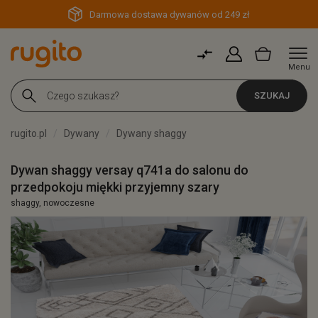
Darmowa dostawa dywanów od 249 zł
Menu
SZUKAJ
rugito.pl
Dywany
Dywany shaggy
Dywan shaggy versay q741a do salonu do
przedpokoju miękki przyjemny szary
shaggy, nowoczesne