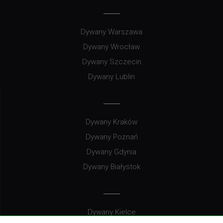
Dywany Warszawa
Dywany Wrocław
Dywany Szczecin
Dywany Lublin
Dywany Kraków
Dywany Poznań
Dywany Gdynia
Dywany Białystok
Dywany Kielce