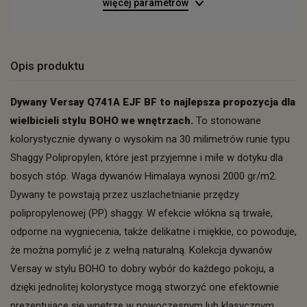
więcej parametrów
Opis produktu
Dywany Versay Q741A EJF BF to najlepsza propozycja dla
wielbicieli stylu BOHO we wnętrzach.
To stonowane
kolorystycznie dywany o wysokim na 30 milimetrów runie typu
Shaggy Polipropylen, które jest przyjemne i miłe w dotyku dla
bosych stóp. Waga dywanów Himalaya wynosi 2000 gr/m2.
Dywany te powstają przez uszlachetnianie przędzy
polipropylenowej (PP) shaggy. W efekcie włókna są trwałe,
odporne na wygniecenia, także delikatne i miękkie, co powoduje,
że można pomylić je z wełną naturalną. Kolekcja dywanów
Versay w stylu BOHO to dobry wybór do każdego pokoju, a
dzięki jednolitej kolorystyce mogą stworzyć one efektownie
prezentujące się wnętrze w nowoczesnym lub klasycznym