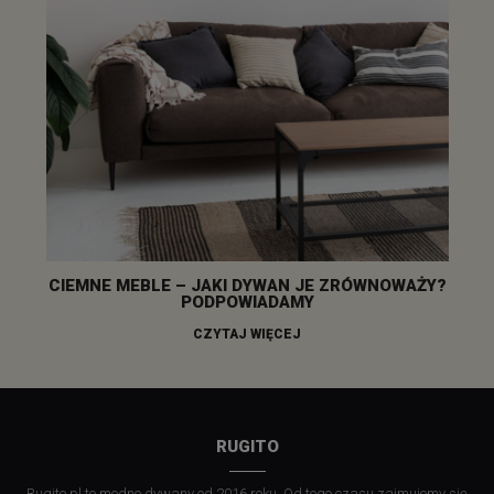
CIEMNE MEBLE – JAKI DYWAN JE ZRÓWNOWAŻY?
PODPOWIADAMY
CZYTAJ WIĘCEJ
RUGITO
Rugito.pl to modne dywany od 2016 roku. Od tego czasu zajmujemy się