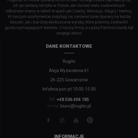
ich sprzedażą nie tylko w Polsce, ale również wielu zadowolonych
odbiorców mamy w takich krajach jak Czechy, Słowacja, Węgry i Niemcy.
W naszym asortymencie znajdują się zarówno tanie dywany na każdą
kieszeń, jak i bardziej ekskluzywne wyroby, które powinny zadowolić
gusta wymagających klientów. Z naszą firmą urządzą Państwo każdy kąt
swojego domu!
DANE KONTAKTOWE
Rugito
Aleja Wyzwolenia 61
26-225 Gowarczów
Infolinia pon-pt 10:00-15:00
tel.
+48 506 404 185
biuro@rugito.pl
e-mail:
INFORMACJE