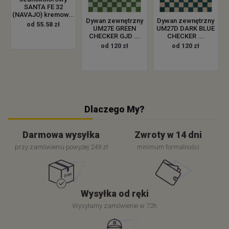
SANTA FE 32
(NAVAJO) kremow...
Dywan zewnętrzny
Dywan zewnętrzny
od 55.58 zł
UM27E GREEN
UM27D DARK BLUE
CHECKER GJD ...
CHECKER ...
od 120 zł
od 120 zł
Dlaczego My?
Darmowa wysyłka
Zwroty w 14 dni
przy zamówieniu powyżej 249 zł
minimum formalności
Wysyłka od ręki
Wysyłamy zamówienie w 72h