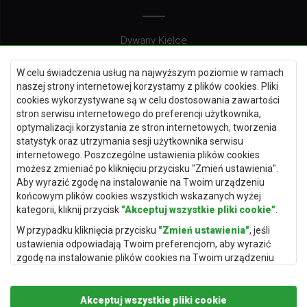
Dywany Kielce
Dywany Gdańsk
W celu świadczenia usług na najwyższym poziomie w ramach
Dywany Toruń
naszej strony internetowej korzystamy z plików cookies. Pliki
cookies wykorzystywane są w celu dostosowania zawartości
Dywany Bydgoszcz
stron serwisu internetowego do preferencji użytkownika,
optymalizacji korzystania ze stron internetowych, tworzenia
statystyk oraz utrzymania sesji użytkownika serwisu
internetowego. Poszczególne ustawienia plików cookies
Dywany Łódź
możesz zmieniać po kliknięciu przycisku "Zmień ustawienia".
Aby wyrazić zgodę na instalowanie na Twoim urządzeniu
Dywany Katowice
końcowym plików cookies wszystkich wskazanych wyżej
Dywany Rzeszów
kategorii, kliknij przycisk
"Akceptuj wszystkie pliki cookie"
.
Dywany Częstochowa
W przypadku kliknięcia przycisku
"Zmień ustawienia"
, jeśli
ustawienia odpowiadają Twoim preferencjom, aby wyrazić
zgodę na instalowanie plików cookies na Twoim urządzeniu
końcowym w wybranym przez Ciebie zakresie, kliknij przycisk
"Zapisz i zaakceptuj"
.
Akceptuj wszystkie pliki cookie
Podstawą przetwarzania danych osobowych, w zakresie w