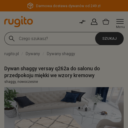
Darmowa dostawa dywanów od 249 zł
Menu
SZUKAJ
rugito.pl
Dywany
Dywany shaggy
Dywan shaggy versay q262a do salonu do
przedpokoju miękki we wzory kremowy
shaggy, nowoczesne