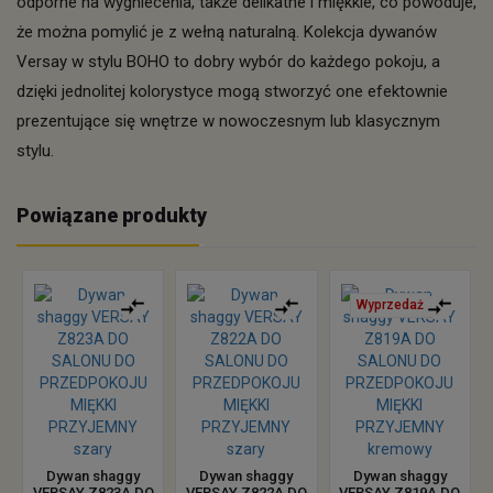
odporne na wygniecenia, także delikatne i miękkie, co powoduje,
że można pomylić je z wełną naturalną. Kolekcja dywanów
Versay w stylu BOHO to dobry wybór do każdego pokoju, a
dzięki jednolitej kolorystyce mogą stworzyć one efektownie
prezentujące się wnętrze w nowoczesnym lub klasycznym
stylu.
Powiązane produkty
Wyprzedaż
Dywan shaggy
Dywan shaggy
Dywan shaggy
VERSAY Z823A DO
VERSAY Z822A DO
VERSAY Z819A DO