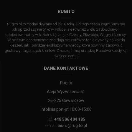
RUGITO
Rugito.pl to modne dywany od 2016 roku. Od tego czasu zajmujemy się
ich sprzedażą nie tylko w Polsce, ale również wielu zadowolonych
odbiorców mamy w takich krajach jak Czechy, Słowacja, Węgry i Niemcy.
W naszym asortymencie znajdują się zarówno tanie dywany na każdą
kieszeń, jak i bardziej ekskluzywne wyroby, które powinny zadowolić
gusta wymagających klientów. Z naszą firmą urządzą Państwo każdy kąt
swojego domu!
DANE KONTAKTOWE
Rugito
Aleja Wyzwolenia 61
26-225 Gowarczów
Infolinia pon-pt 10:00-15:00
tel.
+48 506 404 185
biuro@rugito.pl
e-mail: