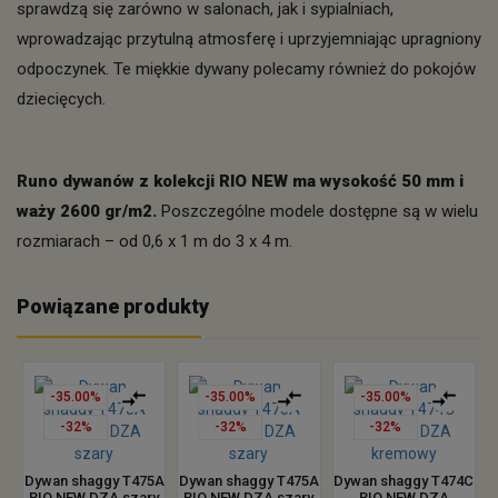
sprawdzą się zarówno w salonach, jak i sypialniach,
wprowadzając przytulną atmosferę i uprzyjemniając upragniony
odpoczynek. Te miękkie dywany polecamy również do pokojów
dziecięcych.
Runo dywanów z kolekcji RIO NEW ma wysokość 50 mm i
waży 2600 gr/m2.
Poszczególne modele dostępne są w wielu
rozmiarach – od 0,6 x 1 m do 3 x 4 m.
Powiązane produkty
-35.00%
-35.00%
-35.00%
-32%
-32%
-32%
Dywan shaggy T475A
Dywan shaggy T475A
Dywan shaggy T474C
RIO NEW DZA szary
RIO NEW DZA szary
RIO NEW DZA