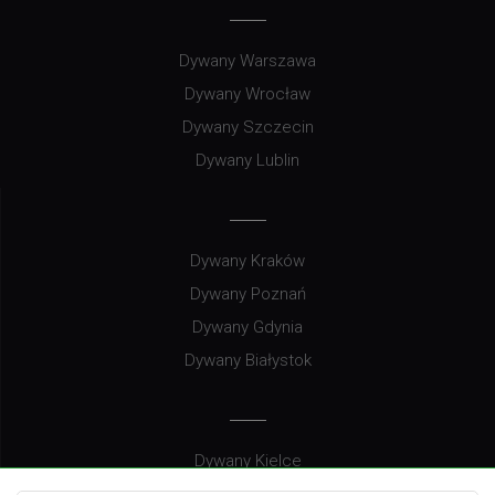
Dywany Warszawa
Dywany Wrocław
Dywany Szczecin
Dywany Lublin
Dywany Kraków
Dywany Poznań
Dywany Gdynia
Dywany Białystok
Dywany Kielce
Dywany Gdańsk