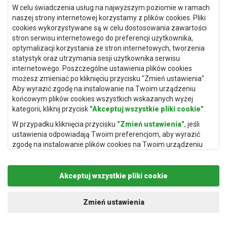
W celu świadczenia usług na najwyższym poziomie w ramach
Dywany Toruń
naszej strony internetowej korzystamy z plików cookies. Pliki
cookies wykorzystywane są w celu dostosowania zawartości
Dywany Bydgoszcz
stron serwisu internetowego do preferencji użytkownika,
optymalizacji korzystania ze stron internetowych, tworzenia
statystyk oraz utrzymania sesji użytkownika serwisu
internetowego. Poszczególne ustawienia plików cookies
Dywany Łódź
możesz zmieniać po kliknięciu przycisku "Zmień ustawienia".
Aby wyrazić zgodę na instalowanie na Twoim urządzeniu
Dywany Katowice
końcowym plików cookies wszystkich wskazanych wyżej
Dywany Rzeszów
kategorii, kliknij przycisk
"Akceptuj wszystkie pliki cookie"
.
Dywany Częstochowa
W przypadku kliknięcia przycisku
"Zmień ustawienia"
, jeśli
ustawienia odpowiadają Twoim preferencjom, aby wyrazić
zgodę na instalowanie plików cookies na Twoim urządzeniu
końcowym w wybranym przez Ciebie zakresie, kliknij przycisk
"Zapisz i zaakceptuj"
.
Akceptuj wszystkie pliki cookie
Podstawą przetwarzania danych osobowych, w zakresie w
jakim pliki cookie będą je zawierać, jest uzasadniony interes
Copyright © 2019
Rugito
. Wszelkie prawa zastrzeżone.
administratora danych osobowych (Rugito Radosław Bartosik z
Projekt i realizacja:
dimax.pl
Zmień ustawienia
siedzibą w Gowarczowie, ul. Aleja Wyzwolenia 61, 26-225
Gowarczów) lub podmiotów trzecich, aby umożliwić