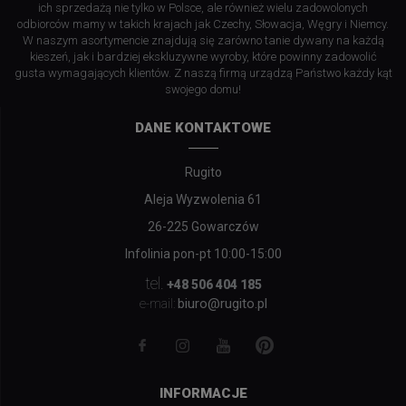
ich sprzedażą nie tylko w Polsce, ale również wielu zadowolonych
odbiorców mamy w takich krajach jak Czechy, Słowacja, Węgry i Niemcy.
W naszym asortymencie znajdują się zarówno tanie dywany na każdą
kieszeń, jak i bardziej ekskluzywne wyroby, które powinny zadowolić
gusta wymagających klientów. Z naszą firmą urządzą Państwo każdy kąt
swojego domu!
DANE KONTAKTOWE
Rugito
Aleja Wyzwolenia 61
26-225 Gowarczów
Infolinia pon-pt 10:00-15:00
tel.
+48 506 404 185
biuro@rugito.pl
e-mail:
INFORMACJE