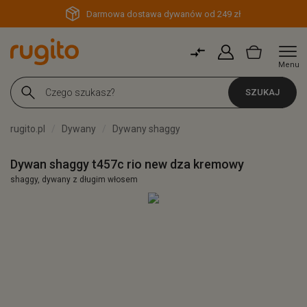
Darmowa dostawa dywanów od 249 zł
Menu
SZUKAJ
rugito.pl
Dywany
Dywany shaggy
Dywan shaggy t457c rio new dza kremowy
shaggy, dywany z długim włosem