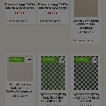
Dywan shaggy T473A
Dywan shaggy T473A
RIO NEW DZA szary
RIO NEW DZA szary
od 15 zł
od 15 zł
Dywan zewnętrzny
+ inne warianty
+ inne warianty
4300 CALMA
kremowy
od 170.40 zł
+ inne warianty
NOWOŚĆ
NOWOŚĆ
NOWOŚĆ
Jednokolorowy
SANTA FE 32
(NAVAJO) kremow...
Dywan zewnętrzny
Dywan zewnętrzny
od 55.58 zł
UM27E GREEN
UM27D DARK BLUE
CHECKER GJD ...
CHECKER ...
od 120 zł
od 120 zł