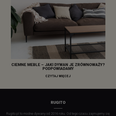
CIEMNE MEBLE – JAKI DYWAN JE ZRÓWNOWAŻY?
PODPOWIADAMY
CZYTAJ WIĘCEJ
RUGITO
Rugito.pl to modne dywany od 2016 roku. Od tego czasu zajmujemy się