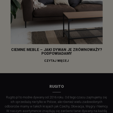
CIEMNE MEBLE – JAKI DYWAN JE ZRÓWNOWAŻY?
PODPOWIADAMY
CZYTAJ WIĘCEJ
RUGITO
Rugito.pl to modne dywany od 2016 roku. Od tego czasu zajmujemy się
ich sprzedażą nie tylko w Polsce, ale również wielu zadowolonych
odbiorców mamy w takich krajach jak Czechy, Słowacja, Węgry i Niemcy.
W naszym asortymencie znajdują się zarówno tanie dywany na każdą