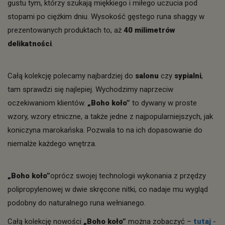
gustu tym, którzy szukają miękkiego i miłego uczucia pod
stopami po ciężkim dniu. Wysokość gęstego runa shaggy w
prezentowanych produktach to, aż
40 milimetrów
delikatności
.
Całą kolekcję polecamy najbardziej do
salonu
czy
sypialni
,
tam sprawdzi się najlepiej. Wychodzimy naprzeciw
oczekiwaniom klientów.
„Boho koło”
to dywany w proste
wzory, wzory etniczne, a także jedne z najpopularniejszych, jak
koniczyna marokańska. Pozwala to na ich dopasowanie do
niemalże każdego wnętrza.
„Boho koło”
oprócz swojej technologii wykonania z przędzy
polipropylenowej w dwie skręcone nitki, co nadaje mu wygląd
podobny do naturalnego runa wełnianego.
Całą kolekcję nowości
„Boho koło”
można zobaczyć –
tutaj
-