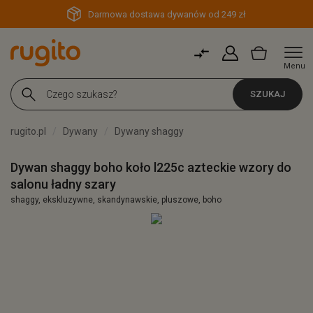
Darmowa dostawa dywanów od 249 zł
Menu
SZUKAJ
rugito.pl
Dywany
Dywany shaggy
Dywan shaggy boho koło l225c azteckie wzory do
salonu ładny szary
shaggy, ekskluzywne, skandynawskie, pluszowe, boho