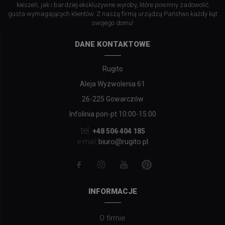
kieszeń, jak i bardziej ekskluzywne wyroby, które powinny zadowolić
gusta wymagających klientów. Z naszą firmą urządzą Państwo każdy kąt
swojego domu!
DANE KONTAKTOWE
Rugito
Aleja Wyzwolenia 61
26-225 Gowarczów
Infolinia pon-pt 10:00-15:00
tel.
+48 506 404 185
biuro@rugito.pl
e-mail:
INFORMACJE
O firmie