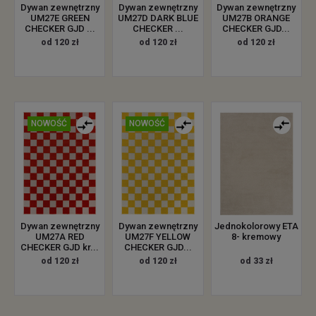
Dywan zewnętrzny
Dywan zewnętrzny
Dywan zewnętrzny
UM27E GREEN
UM27D DARK BLUE
UM27B ORANGE
CHECKER GJD ...
CHECKER ...
CHECKER GJD...
od 120 zł
od 120 zł
od 120 zł
NOWOŚĆ
NOWOŚĆ
Dywan zewnętrzny
Dywan zewnętrzny
Jednokolorowy ETA
UM27A RED
UM27F YELLOW
8- kremowy
CHECKER GJD kr...
CHECKER GJD...
od 120 zł
od 120 zł
od 33 zł