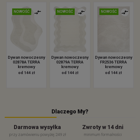
NOWOŚĆ
NOWOŚĆ
NOWOŚĆ
Dywan nowoczesny
Dywan nowoczesny
Dywan nowoczesny
02878A TERRA
02879A TERRA
FR2536 TERRA
kremowy
kremowy
kremowy
od 144 zł
od 144 zł
od 144 zł
Dlaczego My?
Darmowa wysyłka
Zwroty w 14 dni
przy zamówieniu powyżej 249 zł
minimum formalności