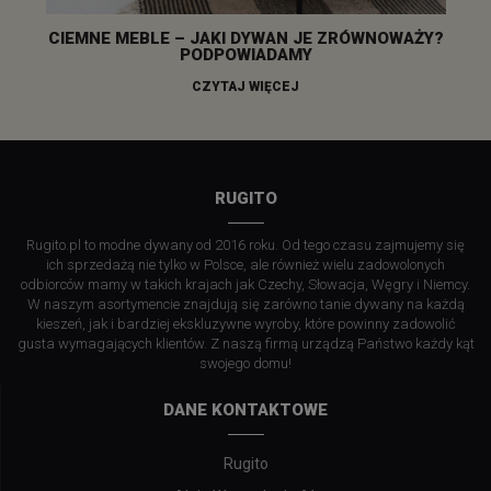
CIEMNE MEBLE – JAKI DYWAN JE ZRÓWNOWAŻY?
PODPOWIADAMY
CZYTAJ WIĘCEJ
RUGITO
Rugito.pl to modne dywany od 2016 roku. Od tego czasu zajmujemy się
ich sprzedażą nie tylko w Polsce, ale również wielu zadowolonych
odbiorców mamy w takich krajach jak Czechy, Słowacja, Węgry i Niemcy.
W naszym asortymencie znajdują się zarówno tanie dywany na każdą
kieszeń, jak i bardziej ekskluzywne wyroby, które powinny zadowolić
gusta wymagających klientów. Z naszą firmą urządzą Państwo każdy kąt
swojego domu!
DANE KONTAKTOWE
Rugito