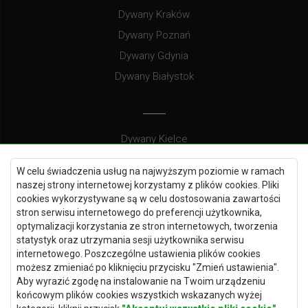
Dywany Kraków
Dywany Poznań
Dywany Gdynia
Dywany Białystok
Dywany Kielce
Dywany Gdańsk
W celu świadczenia usług na najwyższym poziomie w ramach
Dywany Toruń
naszej strony internetowej korzystamy z plików cookies. Pliki
cookies wykorzystywane są w celu dostosowania zawartości
Dywany Bydgoszcz
stron serwisu internetowego do preferencji użytkownika,
optymalizacji korzystania ze stron internetowych, tworzenia
statystyk oraz utrzymania sesji użytkownika serwisu
internetowego. Poszczególne ustawienia plików cookies
Dywany Łódź
możesz zmieniać po kliknięciu przycisku "Zmień ustawienia".
Aby wyrazić zgodę na instalowanie na Twoim urządzeniu
Dywany Katowice
końcowym plików cookies wszystkich wskazanych wyżej
Dywany Rzeszów