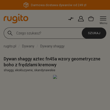
Darmowa dostawa dywanów od 249 zł
Menu
SZUKAJ
rugito.pl
Dywany
Dywany shaggy
Dywan shaggy aztec fn45a wzory geometryczne
boho z frędzlami kremowy
shaggy, ekskluzywne, skandynawskie