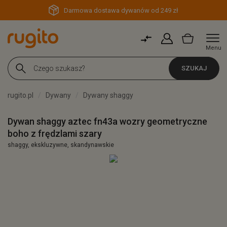
Darmowa dostawa dywanów od 249 zł
Menu
SZUKAJ
rugito.pl
Dywany
Dywany shaggy
Dywan shaggy aztec fn43a wozry geometryczne
boho z frędzlami szary
shaggy, ekskluzywne, skandynawskie