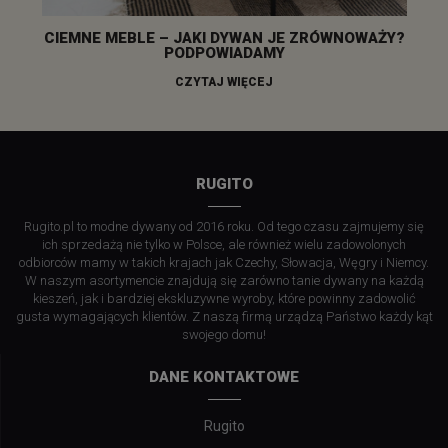
CIEMNE MEBLE – JAKI DYWAN JE ZRÓWNOWAŻY?
PODPOWIADAMY
CZYTAJ WIĘCEJ
RUGITO
Rugito.pl to modne dywany od 2016 roku. Od tego czasu zajmujemy się
ich sprzedażą nie tylko w Polsce, ale również wielu zadowolonych
odbiorców mamy w takich krajach jak Czechy, Słowacja, Węgry i Niemcy.
W naszym asortymencie znajdują się zarówno tanie dywany na każdą
kieszeń, jak i bardziej ekskluzywne wyroby, które powinny zadowolić
gusta wymagających klientów. Z naszą firmą urządzą Państwo każdy kąt
swojego domu!
DANE KONTAKTOWE
Rugito