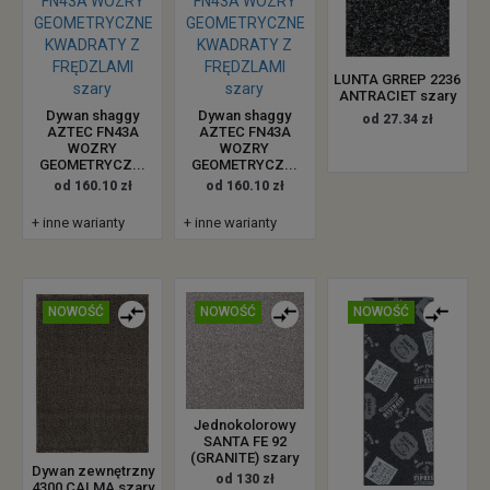
LUNTA GRREP 2236
ANTRACIET szary
Dywan shaggy
Dywan shaggy
od 27.34 zł
AZTEC FN43A
AZTEC FN43A
WOZRY
WOZRY
GEOMETRYCZ...
GEOMETRYCZ...
od 160.10 zł
od 160.10 zł
+ inne warianty
+ inne warianty
NOWOŚĆ
NOWOŚĆ
NOWOŚĆ
Jednokolorowy
SANTA FE 92
(GRANITE) szary
Dywan zewnętrzny
od 130 zł
4300 CALMA szary