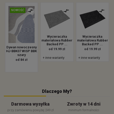
NOWOŚĆ
Wycieraczka
Wycieraczka
materiałowa Rubber
materiałowa Rubber
Backed PP ...
Backed PP ...
Dywan nowoczesny
od 19.99 zł
od 19.99 zł
HJ-BBK07 WISP BBK
szary
+ inne warianty
+ inne warianty
od 84 zł
Dlaczego My?
Darmowa wysyłka
Zwroty w 14 dni
przy zamówieniu powyżej 249 zł
minimum formalności