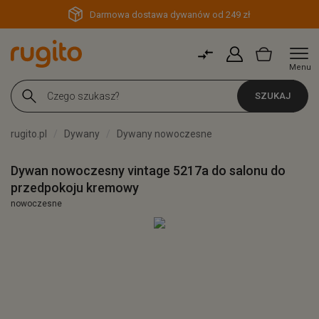
Darmowa dostawa dywanów od 249 zł
Menu
SZUKAJ
rugito.pl
Dywany
Dywany nowoczesne
Dywan nowoczesny vintage 5217a do salonu do
przedpokoju kremowy
nowoczesne