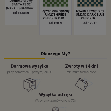
Jednokolorowy
SANTA FE 32
(NAVAJO) kremow...
Dywan zewnętrzny
Dywan zewnętrzny
od 55.58 zł
UM27E GREEN
UM27D DARK BLUE
CHECKER GJD ...
CHECKER ...
od 120 zł
od 120 zł
Dlaczego My?
Darmowa wysyłka
Zwroty w 14 dni
przy zamówieniu powyżej 249 zł
minimum formalności
Wysyłka od ręki
Wysyłamy zamówienie w 72h