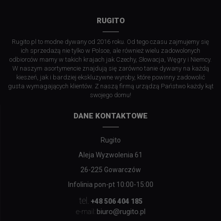
RUGITO
Rugito.pl to modne dywany od 2016 roku. Od tego czasu zajmujemy się
ich sprzedażą nie tylko w Polsce, ale również wielu zadowolonych
odbiorców mamy w takich krajach jak Czechy, Słowacja, Węgry i Niemcy.
W naszym asortymencie znajdują się zarówno tanie dywany na każdą
kieszeń, jak i bardziej ekskluzywne wyroby, które powinny zadowolić
gusta wymagających klientów. Z naszą firmą urządzą Państwo każdy kąt
swojego domu!
DANE KONTAKTOWE
Rugito
Aleja Wyzwolenia 61
26-225 Gowarczów
Infolinia pon-pt 10:00-15:00
tel.
+48 506 404 185
biuro@rugito.pl
e-mail: