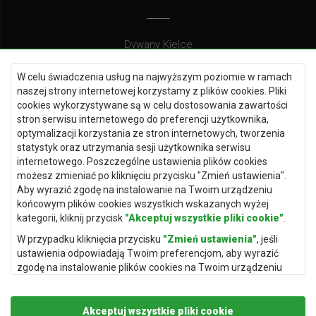
Dywany Kielce
Dywany Gdańsk
W celu świadczenia usług na najwyższym poziomie w ramach
Dywany Toruń
naszej strony internetowej korzystamy z plików cookies. Pliki
cookies wykorzystywane są w celu dostosowania zawartości
Dywany Bydgoszcz
stron serwisu internetowego do preferencji użytkownika,
optymalizacji korzystania ze stron internetowych, tworzenia
statystyk oraz utrzymania sesji użytkownika serwisu
internetowego. Poszczególne ustawienia plików cookies
Dywany Łódź
możesz zmieniać po kliknięciu przycisku "Zmień ustawienia".
Aby wyrazić zgodę na instalowanie na Twoim urządzeniu
Dywany Katowice
końcowym plików cookies wszystkich wskazanych wyżej
Dywany Rzeszów
kategorii, kliknij przycisk
"Akceptuj wszystkie pliki cookie"
.
Dywany Częstochowa
W przypadku kliknięcia przycisku
"Zmień ustawienia"
, jeśli
ustawienia odpowiadają Twoim preferencjom, aby wyrazić
zgodę na instalowanie plików cookies na Twoim urządzeniu
końcowym w wybranym przez Ciebie zakresie, kliknij przycisk
"Zapisz i zaakceptuj"
.
Akceptuj wszystkie pliki cookie