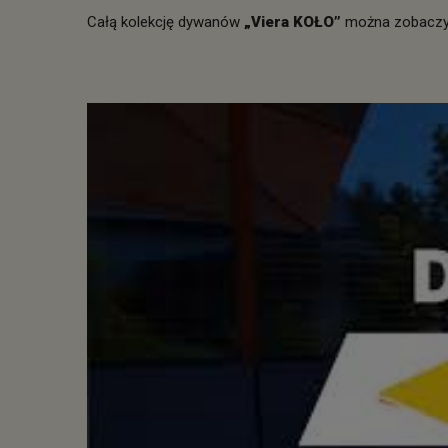
Całą kolekcję dywanów
„Viera KOŁO”
można zobacz