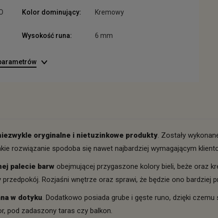
O
Kolor dominujący:
Kremowy
Wysokość runa:
6 mm
 parametrów
niezwykle oryginalne i nietuzinkowe produkty
. Zostały wykonan
akie rozwiązanie spodoba się nawet najbardziej wymagającym klient
nej palecie barw
obejmującej przygaszone kolory bieli, beże oraz k
przedpokój. Rozjaśni wnętrze oraz sprawi, że będzie ono bardziej pr
mna w dotyku
. Dodatkowo posiada grube i gęste runo, dzięki czemu 
 pod zadaszony taras czy balkon.