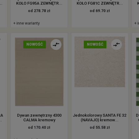
..
KOŁO FG95A ZEWNĘTR...
KOŁO FG81C ZEWNĘTR...
od 278.78 zł
od 69.70 zł
+ inne warianty
+ 
NOWOŚĆ
NOWOŚĆ
RA
Dywan zewnętrzny 4300
Jednokolorowy SANTA FE 32
D
.
CALMA kremowy
(NAVAJO) kremow...
od 170.40 zł
od 55.58 zł