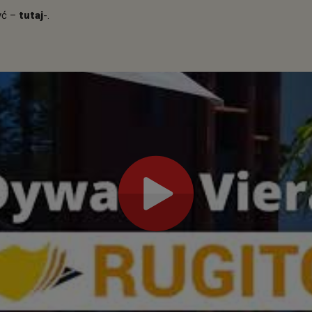
yć –
tutaj
-.