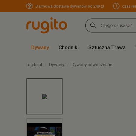
Darmowa dostawa dywanów od 249 zł
czas rea
Dywany
Chodniki
Sztuczna Trawa
rugito.pl
Dywany
Dywany nowoczesne