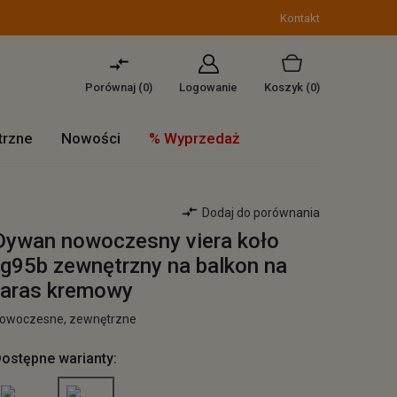
Kontakt
Porównaj (
0
)
Logowanie
Koszyk
(0)
trzne
Nowości
% Wyprzedaż
Dodaj do porównania
Dywan nowoczesny viera koło
fg95b zewnętrzny na balkon na
taras kremowy
owoczesne, zewnętrzne
ostępne warianty: