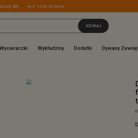
lizacji 48h
14 dni na zwrot
SZUKAJ
Wycieraczki
Wykładziny
Dodatki
Dywany Zewnę
n
D