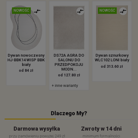
NOWOŚĆ
NOWOŚĆ
Dywan nowoczesny
DS72A AGRA DO
Dywan sznurkowy
HJ-BBK14 WISP BBK
SALONU DO
WLC102 LONI biały
biały
PRZEDPOKOJU
od 313.60 zł
MODN...
od 84 zł
od 127.80 zł
+ inne warianty
Dlaczego My?
Darmowa wysyłka
Zwroty w 14 dni
przy zamówieniu powyżej 249 zł
minimum formalności