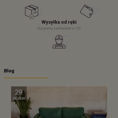
Wysyłka od ręki
Wysyłamy zamówienie w 72h
Blog
29
05.2026