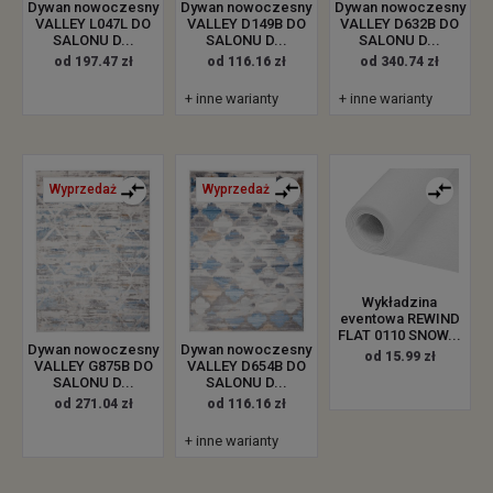
Dywan nowoczesny
Dywan nowoczesny
Dywan nowoczesny
VALLEY L047L DO
VALLEY D149B DO
VALLEY D632B DO
SALONU D...
SALONU D...
SALONU D...
od 197.47 zł
od 116.16 zł
od 340.74 zł
+ inne warianty
+ inne warianty
Wyprzedaż
Wyprzedaż
Wykładzina
eventowa REWIND
FLAT 0110 SNOW...
Dywan nowoczesny
Dywan nowoczesny
od 15.99 zł
VALLEY G875B DO
VALLEY D654B DO
SALONU D...
SALONU D...
od 271.04 zł
od 116.16 zł
+ inne warianty