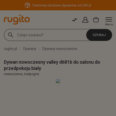
Darmowa dostawa dywanów od 249 zł
Menu
SZUKAJ
rugito.pl
Dywany
Dywany nowoczesne
Dywan nowoczesny valley d681b do salonu do
przedpokoju biały
nowoczesne, tradycyjne