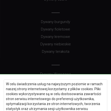
Dywany burgundy
Dywany fioletowe
Dywany kremowe
Dywany niebieskie
Dywany terakota
Dywany Warszawa
Dywany Wrocław
W celu świadczenia usług na najwyższym poziomie w ramach
Dywany Szczecin
naszej strony internetowej korzystamy z plików cookies. Pliki
cookies wykorzystywane są w celu dostosowania zawartości
Dywany Lublin
stron serwisu internetowego do preferencji użytkownika,
optymalizacji korzystania ze stron internetowych, tworzenia
statystyk oraz utrzymania sesji użytkownika serwisu