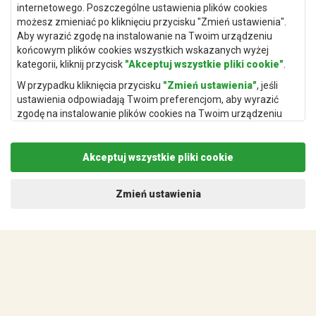
internetowego. Poszczególne ustawienia plików cookies
Dywany Kraków
możesz zmieniać po kliknięciu przycisku "Zmień ustawienia".
Aby wyrazić zgodę na instalowanie na Twoim urządzeniu
Dywany Poznań
końcowym plików cookies wszystkich wskazanych wyżej
Dywany Gdynia
kategorii, kliknij przycisk
"Akceptuj wszystkie pliki cookie"
.
Dywany Białystok
W przypadku kliknięcia przycisku
"Zmień ustawienia"
, jeśli
ustawienia odpowiadają Twoim preferencjom, aby wyrazić
zgodę na instalowanie plików cookies na Twoim urządzeniu
końcowym w wybranym przez Ciebie zakresie, kliknij przycisk
"Zapisz i zaakceptuj"
.
Dywany Kielce
Akceptuj wszystkie pliki cookie
Podstawą przetwarzania danych osobowych, w zakresie w
Dywany Gdańsk
jakim pliki cookie będą je zawierać, jest uzasadniony interes
administratora danych osobowych (Rugito Radosław Bartosik z
Dywany Toruń
Zmień ustawienia
siedzibą w Gowarczowie, ul. Aleja Wyzwolenia 61, 26-225
Dywany Bydgoszcz
Gowarczów) lub podmiotów trzecich, aby umożliwić
świadczonie wysokiej jakości usług w ramach naszej strony
internetowej oraz działań marketingowych administratora
danych osobowych oraz jego Zaufanych Partnerów.
Dywany Łódź
Więcej informacji na temat plików cookies a także
przetwarzania danych osobowych znajdzuje się w naszej
Dywany Katowice
Polityce prywatności
.