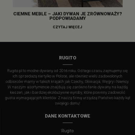
CIEMNE MEBLE – JAKI DYWAN JE ZRÓWNOWAŻY?
PODPOWIADAMY
CZYTAJ WIĘCEJ
RUGITO
Rugito.pl to modne dywany od 2016 roku. Od tego czasu zajmujemy się
ich sprzedażą nie tylko w Polsce, ale również wielu zadowolonych
odbiorców mamy w takich krajach jak Czechy, Słowacja, Węgry i Niemcy.
W naszym asortymencie znajdują się zarówno tanie dywany na każdą
kieszeń, jak i bardziej ekskluzywne wyroby, które powinny zadowolić
gusta wymagających klientów. Z naszą firmą urządzą Państwo każdy kąt
swojego domu!
DANE KONTAKTOWE
Rugito