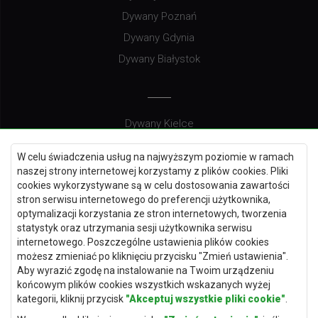
Dywany Poznań
Dywany Gdynia
Dywany Białystok
Dywany Kielce
Dywany Gdańsk
W celu świadczenia usług na najwyższym poziomie w ramach
Dywany Toruń
naszej strony internetowej korzystamy z plików cookies. Pliki
cookies wykorzystywane są w celu dostosowania zawartości
Dywany Bydgoszcz
stron serwisu internetowego do preferencji użytkownika,
optymalizacji korzystania ze stron internetowych, tworzenia
statystyk oraz utrzymania sesji użytkownika serwisu
internetowego. Poszczególne ustawienia plików cookies
Dywany Łódź
możesz zmieniać po kliknięciu przycisku "Zmień ustawienia".
Aby wyrazić zgodę na instalowanie na Twoim urządzeniu
Dywany Katowice
końcowym plików cookies wszystkich wskazanych wyżej
Dywany Rzeszów
kategorii, kliknij przycisk
"Akceptuj wszystkie pliki cookie"
.
Dywany Częstochowa