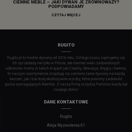
CIEMNE MEBLE – JAKI DYWAN JE ZRÓWNOWAŻY?
PODPOWIADAMY
CZYTAJ WIĘCEJ
RUGITO
Rugito.pl to modne dywany od 2016 roku. Od tego czasu zajmujemy się
ich sprzedażą nie tylko w Polsce, ale również wielu zadowolonych
odbiorców mamy w takich krajach jak Czechy, Słowacja, Węgry i Niemcy.
W naszym asortymencie znajdują się zarówno tanie dywany na każdą
kieszeń, jak i bardziej ekskluzywne wyroby, które powinny zadowolić
gusta wymagających klientów. Z naszą firmą urządzą Państwo każdy kąt
swojego domu!
DANE KONTAKTOWE
Rugito
Aleja Wyzwolenia 61