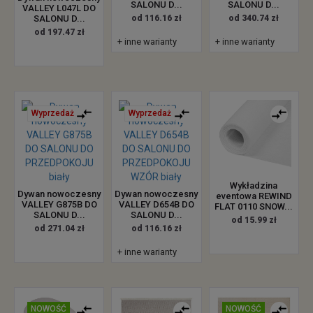
SALONU D...
SALONU D...
VALLEY L047L DO
SALONU D...
od 116.16 zł
od 340.74 zł
od 197.47 zł
+ inne warianty
+ inne warianty
Wyprzedaż
Wyprzedaż
Wykładzina
Dywan nowoczesny
Dywan nowoczesny
eventowa REWIND
VALLEY G875B DO
VALLEY D654B DO
FLAT 0110 SNOW...
SALONU D...
SALONU D...
od 15.99 zł
od 271.04 zł
od 116.16 zł
+ inne warianty
NOWOŚĆ
NOWOŚĆ