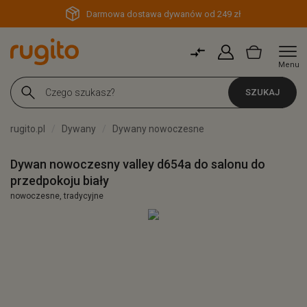
Darmowa dostawa dywanów od 249 zł
Menu
SZUKAJ
rugito.pl
Dywany
Dywany nowoczesne
Dywan nowoczesny valley d654a do salonu do
przedpokoju biały
nowoczesne, tradycyjne