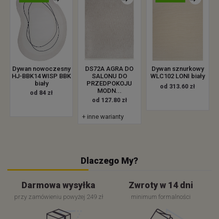
Dywan nowoczesny
DS72A AGRA DO
Dywan sznurkowy
HJ-BBK14 WISP BBK
SALONU DO
WLC102 LONI biały
biały
PRZEDPOKOJU
od 313.60 zł
MODN...
od 84 zł
od 127.80 zł
+ inne warianty
Dlaczego My?
Darmowa wysyłka
Zwroty w 14 dni
przy zamówieniu powyżej 249 zł
minimum formalności