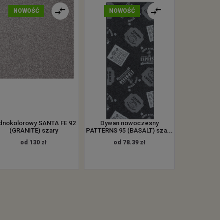
NOWOŚĆ
NOWOŚĆ
dnokolorowy SANTA FE 92
Dywan nowoczesny
(GRANITE) szary
PATTERNS 95 (BASALT) sza...
od 130 zł
od 78.39 zł