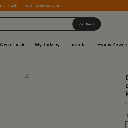
lizacji 48h
14 dni na zwrot
SZUKAJ
Wycieraczki
Wykładziny
Dodatki
Dywany Zewnę
n
D