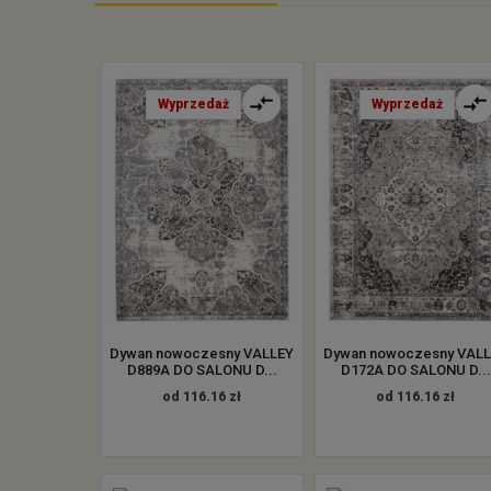
Wyprzedaż
Wyprzedaż
Dywan nowoczesny VALLEY
Dywan nowoczesny VAL
D889A DO SALONU D...
D172A DO SALONU D...
od 116.16 zł
od 116.16 zł