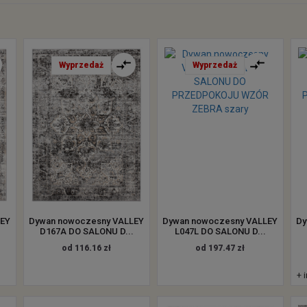
Wyprzedaż
Wyprzedaż
LEY
Dywan nowoczesny VALLEY
Dywan nowoczesny VALLEY
Dy
D167A DO SALONU D...
L047L DO SALONU D...
od 116.16 zł
od 197.47 zł
+ 