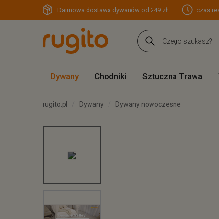
Darmowa dostawa dywanów od 249 zł
czas rea
Dywany
Chodniki
Sztuczna Trawa
rugito.pl
Dywany
Dywany nowoczesne