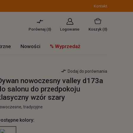
Kontakt
Porównaj (
0
)
Logowanie
Koszyk
(0)
trzne
Nowości
% Wyprzedaż
Dodaj do porównania
Dywan nowoczesny valley d173a
do salonu do przedpokoju
klasyczny wzór szary
owoczesne, tradycyjne
ostępne kolory: