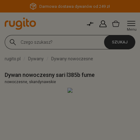
Darmowa dostawa dywanów od 249 zł
Menu
SZUKAJ
rugito.pl
Dywany
Dywany nowoczesne
Dywan nowoczesny sari l385b fume
nowoczesne, skandynawskie