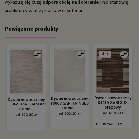
wykazują się dużą
odpornością na ścieranie
i nie stanowią
problemów w utrzymaniu w czystości.
Powiązane produkty
-41%
Dywan nowoczesny
Dywan nowoczesny
Dywan nowoczesny
3443A SARI 3UX
T006B SARI FRINGES
T006A SARI FRINGES
brązowy
kremo...
kremo...
od 61.15 zł
od 122.30 zł
od 122.30 zł
+ inne warianty