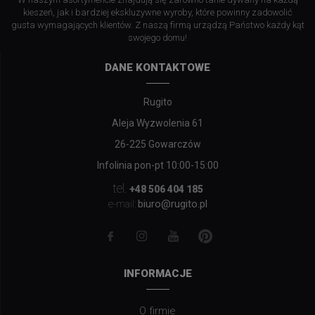
kieszeń, jak i bardziej ekskluzywne wyroby, które powinny zadowolić
gusta wymagających klientów. Z naszą firmą urządzą Państwo każdy kąt
swojego domu!
DANE KONTAKTOWE
Rugito
Aleja Wyzwolenia 61
26-225 Gowarczów
Infolinia pon-pt 10:00-15:00
tel.
+48 506 404 185
biuro@rugito.pl
e-mail:
INFORMACJE
O firmie