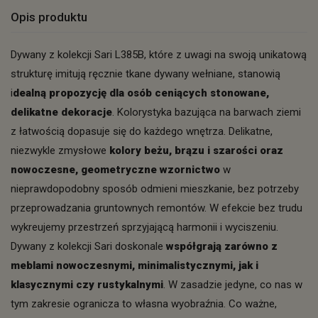
Opis produktu
Dywany z kolekcji Sari L385B, które z uwagi na swoją unikatową
strukturę imitują ręcznie tkane dywany wełniane, stanowią
i
dealną propozycję dla osób ceniących stonowane,
delikatne dekoracje
. Kolorystyka bazująca na barwach ziemi
z łatwością dopasuje się do każdego wnętrza. Delikatne,
niezwykle zmysłowe
kolory beżu, brązu i szarości oraz
nowoczesne, geometryczne wzornictwo
w
nieprawdopodobny sposób odmieni mieszkanie, bez potrzeby
przeprowadzania gruntownych remontów. W efekcie bez trudu
wykreujemy przestrzeń sprzyjającą harmonii i wyciszeniu.
Dywany z kolekcji Sari doskonale
współgrają zarówno z
meblami nowoczesnymi, minimalistycznymi, jak i
klasycznymi czy rustykalnymi
. W zasadzie jedyne, co nas w
tym zakresie ogranicza to własna wyobraźnia. Co ważne,