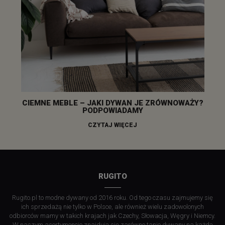
CIEMNE MEBLE – JAKI DYWAN JE ZRÓWNOWAŻY?
PODPOWIADAMY
CZYTAJ WIĘCEJ
RUGITO
Rugito.pl to modne dywany od 2016 roku. Od tego czasu zajmujemy się
ich sprzedażą nie tylko w Polsce, ale również wielu zadowolonych
odbiorców mamy w takich krajach jak Czechy, Słowacja, Węgry i Niemcy.
W naszym asortymencie znajdują się zarówno tanie dywany na każdą