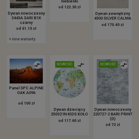
niebieski
od 122.30 zł
Dywan nowoczesny
Dywan zewnętrzny
3443A SARI B1X
4300 SILVER CALMA
czarny
od 170.40 zł
od 61.15 zł
+ inne warianty
NOWOŚĆ
NOWOŚĆ
Panel SPC ALPINE
OAK A096
od 100 zł
Dywan dziecięcy
Dywan nowoczesny
250321N KIDS KOŁO
220727-2 BARI PRINT
(D)
od 117.60 zł
od 72 zł