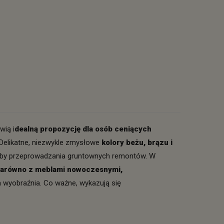
wią i
dealną propozycję dla osób ceniących
 Delikatne, niezwykle zmysłowe
kolory beżu, brązu i
eby przeprowadzania gruntownych remontów. W
zarówno z meblami nowoczesnymi,
a wyobraźnia. Co ważne, wykazują się