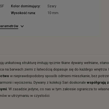
BSF
Kolor dominujący:
Szary
Wysokość runa:
10 mm
 parametrów
ją unikatową strukturę imitują ręcznie tkane dywany wełniane, stano
ąca na barwach ziemi z łatwością dopasuje się do każdego wnętrza.
ictwo
w nieprawdopodobny sposób odmieni mieszkanie, bez potrz
armonii i wyciszeniu. Dywany z kolekcji Sari doskonale
współgrają 
nymi
. W zasadzie jedyne, co nas w tym zakresie ogranicza to własn
emów w utrzymaniu w czystości.