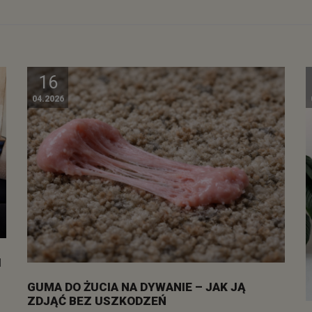
16
04.2026
I
GUMA DO ŻUCIA NA DYWANIE – JAK JĄ
ZDJĄĆ BEZ USZKODZEŃ