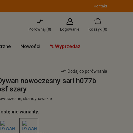
Kontakt
Porównaj (
0
)
Logowanie
Koszyk
(0)
trzne
Nowości
% Wyprzedaż
Dodaj do porównania
Dywan nowoczesny sari h077b
bsf szary
owoczesne, skandynawskie
ostępne warianty: