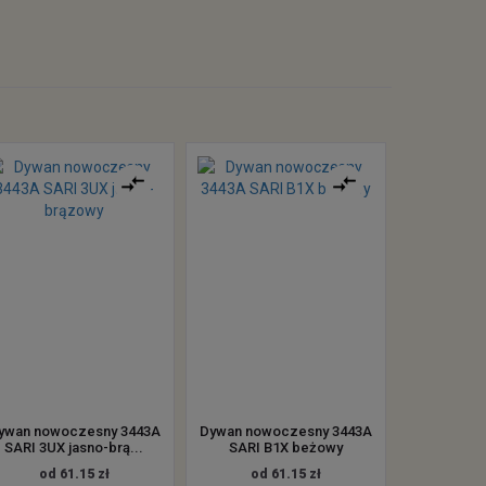
ywan nowoczesny 3443A
Dywan nowoczesny 3443A
SARI 3UX jasno-brą...
SARI B1X beżowy
od 61.15 zł
od 61.15 zł