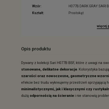
Wzór:
H077B DARK GRAY SARI 
Kształt:
Prostokąt
więcej
Opis produktu
Dywany z kolekcji Sari H077B BSF, które z uwagi na swo
stonowane, delikatne dekoracje
. Kolorystyka bazuj
szarości oraz nowoczesne, geometryczne wzorn
efekcie bez trudu wykreujemy przestrzeń sprzyjającą h
minimalistycznymi, jak i klasycznymi czy rustykal
dużą
odpornością na ścieranie
i nie stanowią probl