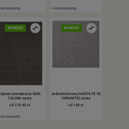
inne warianty
+ inne warianty
NOWOŚĆ
NOWOŚĆ
Dywan zewnętrzny 4300
Jednokolorowy SANTA FE 92
CALMA szary
(GRANITE) szary
od 170.40 zł
od 130 zł
inne warianty