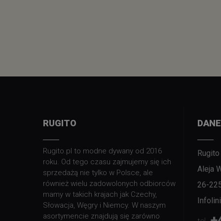
RUGITO
DANE
Rugito.pl to modne dywany od 2016
Rugito
roku. Od tego czasu zajmujemy się ich
Aleja 
sprzedażą nie tylko w Polsce, ale
również wielu zadowolonych odbiorców
26-22
mamy w takich krajach jak Czechy,
Infoli
Słowacja, Węgry i Niemcy. W naszym
asortymencie znajdują się zarówno
+