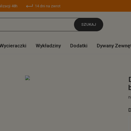
lizacji 48h
14 dni na zwrot
SZUKAJ
Wycieraczki
Wykładziny
Dodatki
Dywany Zewnę
n
D