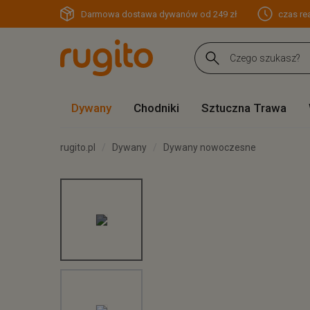
Darmowa dostawa dywanów od 249 zł
czas rea
Dywany
Chodniki
Sztuczna Trawa
rugito.pl
Dywany
Dywany nowoczesne