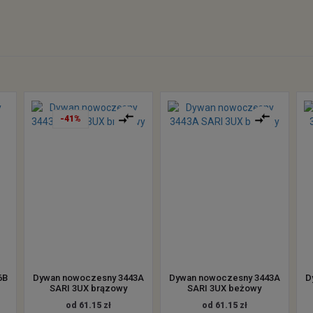
-41%
6B
Dywan nowoczesny 3443A
Dywan nowoczesny 3443A
D
.
SARI 3UX brązowy
SARI 3UX beżowy
od 61.15 zł
od 61.15 zł