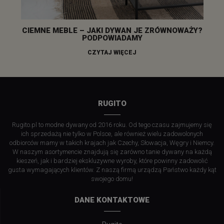
CIEMNE MEBLE – JAKI DYWAN JE ZRÓWNOWAŻY?
PODPOWIADAMY
CZYTAJ WIĘCEJ
RUGITO
Rugito.pl to modne dywany od 2016 roku. Od tego czasu zajmujemy się
ich sprzedażą nie tylko w Polsce, ale również wielu zadowolonych
odbiorców mamy w takich krajach jak Czechy, Słowacja, Węgry i Niemcy.
W naszym asortymencie znajdują się zarówno tanie dywany na każdą
kieszeń, jak i bardziej ekskluzywne wyroby, które powinny zadowolić
gusta wymagających klientów. Z naszą firmą urządzą Państwo każdy kąt
swojego domu!
DANE KONTAKTOWE