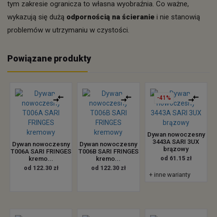
tym zakresie ogranicza to własna wyobraźnia. Co ważne,
wykazują się dużą
odpornością na ścieranie
i nie stanowią
problemów w utrzymaniu w czystości.
Powiązane produkty
-41%
Dywan nowoczesny
3443A SARI 3UX
Dywan nowoczesny
Dywan nowoczesny
brązowy
T006A SARI FRINGES
T006B SARI FRINGES
kremo...
kremo...
od 61.15 zł
od 122.30 zł
od 122.30 zł
+ inne warianty