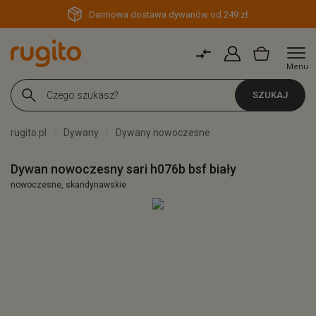
Darmowa dostawa dywanów od 249 zł
Menu
SZUKAJ
rugito.pl
Dywany
Dywany nowoczesne
Dywan nowoczesny sari h076b bsf biały
nowoczesne, skandynawskie