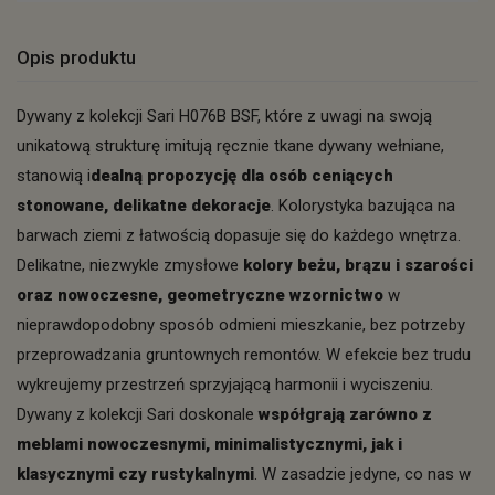
Opis produktu
Dywany z kolekcji Sari H076B BSF, które z uwagi na swoją
unikatową strukturę imitują ręcznie tkane dywany wełniane,
stanowią i
dealną propozycję dla osób ceniących
stonowane, delikatne dekoracje
. Kolorystyka bazująca na
barwach ziemi z łatwością dopasuje się do każdego wnętrza.
Delikatne, niezwykle zmysłowe
kolory beżu, brązu i szarości
oraz nowoczesne, geometryczne wzornictwo
w
nieprawdopodobny sposób odmieni mieszkanie, bez potrzeby
przeprowadzania gruntownych remontów. W efekcie bez trudu
wykreujemy przestrzeń sprzyjającą harmonii i wyciszeniu.
Dywany z kolekcji Sari doskonale
współgrają zarówno z
meblami nowoczesnymi, minimalistycznymi, jak i
klasycznymi czy rustykalnymi
. W zasadzie jedyne, co nas w