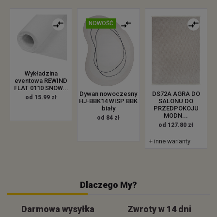
NOWOŚĆ
Wykładzina
eventowa REWIND
FLAT 0110 SNOW...
Dywan nowoczesny
DS72A AGRA DO
od 15.99 zł
HJ-BBK14 WISP BBK
SALONU DO
biały
PRZEDPOKOJU
MODN...
od 84 zł
od 127.80 zł
+ inne warianty
Dlaczego My?
Darmowa wysyłka
Zwroty w 14 dni