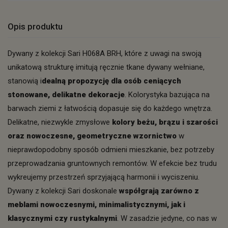
Opis produktu
Dywany z kolekcji Sari H068A BRH, które z uwagi na swoją
unikatową strukturę imitują ręcznie tkane dywany wełniane,
stanowią i
dealną propozycję dla osób ceniących
stonowane, delikatne dekoracje
. Kolorystyka bazująca na
barwach ziemi z łatwością dopasuje się do każdego wnętrza.
Delikatne, niezwykle zmysłowe
kolory beżu, brązu i szarości
oraz nowoczesne, geometryczne wzornictwo
w
nieprawdopodobny sposób odmieni mieszkanie, bez potrzeby
przeprowadzania gruntownych remontów. W efekcie bez trudu
wykreujemy przestrzeń sprzyjającą harmonii i wyciszeniu.
Dywany z kolekcji Sari doskonale
współgrają zarówno z
meblami nowoczesnymi, minimalistycznymi, jak i
klasycznymi czy rustykalnymi
. W zasadzie jedyne, co nas w