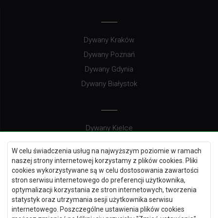
Dywany Kraków
Dywany Poznań
Dywany Gdynia
Dywany Białystok
Dywany Kielce
Dywany Gdańsk
W celu świadczenia usług na najwyższym poziomie w ramach
Dywany Toruń
naszej strony internetowej korzystamy z plików cookies. Pliki
cookies wykorzystywane są w celu dostosowania zawartości
Dywany Bydgoszcz
stron serwisu internetowego do preferencji użytkownika,
optymalizacji korzystania ze stron internetowych, tworzenia
statystyk oraz utrzymania sesji użytkownika serwisu
internetowego. Poszczególne ustawienia plików cookies
Dywany Łódź