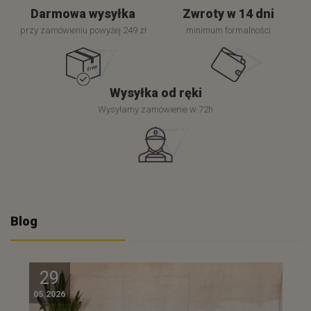
Darmowa wysyłka
Zwroty w 14 dni
przy zamówieniu powyżej 249 zł
minimum formalności
Wysyłka od ręki
Wysyłamy zamówienie w 72h
Blog
29
05.2026