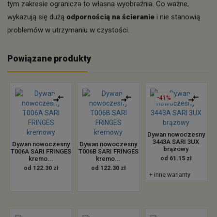
tym zakresie ogranicza to własna wyobraźnia. Co ważne,
wykazują się dużą
odpornością na ścieranie
i nie stanowią
problemów w utrzymaniu w czystości.
Powiązane produkty
-41%
Dywan nowoczesny
3443A SARI 3UX
Dywan nowoczesny
Dywan nowoczesny
brązowy
T006A SARI FRINGES
T006B SARI FRINGES
kremo...
kremo...
od 61.15 zł
od 122.30 zł
od 122.30 zł
+ inne warianty