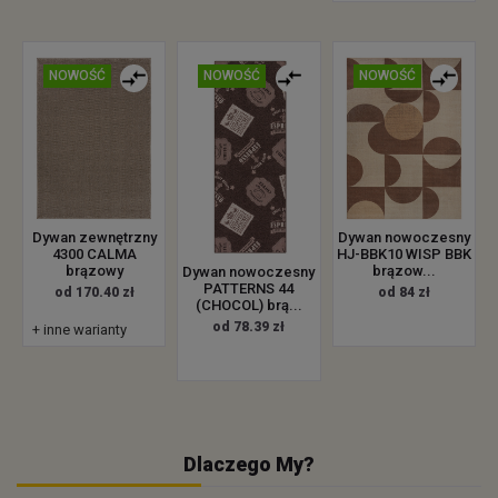
NOWOŚĆ
NOWOŚĆ
NOWOŚĆ
Dywan zewnętrzny
Dywan nowoczesny
4300 CALMA
HJ-BBK10 WISP BBK
brązowy
brązow...
Dywan nowoczesny
PATTERNS 44
od 170.40 zł
od 84 zł
(CHOCOL) brą...
od 78.39 zł
+ inne warianty
Dlaczego My?