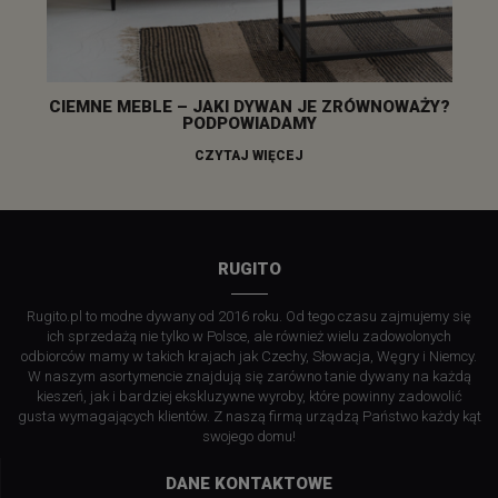
CIEMNE MEBLE – JAKI DYWAN JE ZRÓWNOWAŻY?
PODPOWIADAMY
CZYTAJ WIĘCEJ
RUGITO
Rugito.pl to modne dywany od 2016 roku. Od tego czasu zajmujemy się
ich sprzedażą nie tylko w Polsce, ale również wielu zadowolonych
odbiorców mamy w takich krajach jak Czechy, Słowacja, Węgry i Niemcy.
W naszym asortymencie znajdują się zarówno tanie dywany na każdą
kieszeń, jak i bardziej ekskluzywne wyroby, które powinny zadowolić
gusta wymagających klientów. Z naszą firmą urządzą Państwo każdy kąt
swojego domu!
DANE KONTAKTOWE