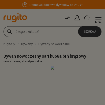
Darmowa dostawa dywanów od 249 zł
Menu
SZUKAJ
rugito.pl
Dywany
Dywany nowoczesne
Dywan nowoczesny sari h068a brh brązowy
nowoczesne, skandynawskie