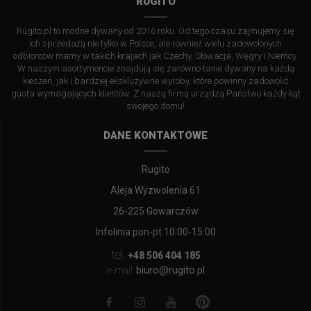
RUGITO
Rugito.pl to modne dywany od 2016 roku. Od tego czasu zajmujemy się
ich sprzedażą nie tylko w Polsce, ale również wielu zadowolonych
odbiorców mamy w takich krajach jak Czechy, Słowacja, Węgry i Niemcy.
W naszym asortymencie znajdują się zarówno tanie dywany na każdą
kieszeń, jak i bardziej ekskluzywne wyroby, które powinny zadowolić
gusta wymagających klientów. Z naszą firmą urządzą Państwo każdy kąt
swojego domu!
DANE KONTAKTOWE
Rugito
Aleja Wyzwolenia 61
26-225 Gowarczów
Infolinia pon-pt 10:00-15:00
tel.
+48 506 404 185
biuro@rugito.pl
e-mail: