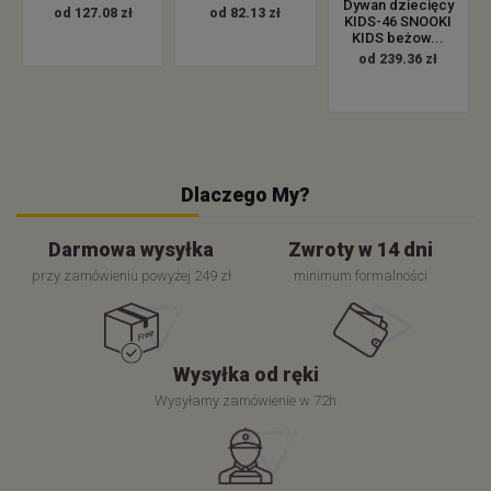
Dywan dziecięcy
od 127.08 zł
od 82.13 zł
KIDS-46 SNOOKI
KIDS beżow...
od 239.36 zł
Dlaczego My?
Darmowa wysyłka
Zwroty w 14 dni
przy zamówieniu powyżej 249 zł
minimum formalności
Wysyłka od ręki
Wysyłamy zamówienie w 72h