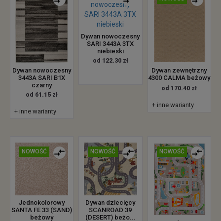
Dywan nowoczesny
SARI 3443A 3TX
niebieski
od 122.30 zł
Dywan nowoczesny
Dywan zewnętrzny
3443A SARI B1X
4300 CALMA beżowy
czarny
od 170.40 zł
od 61.15 zł
+ inne warianty
+ inne warianty
NOWOŚĆ
NOWOŚĆ
NOWOŚĆ
Jednokolorowy
Dywan dziecięcy
SANTA FE 33 (SAND)
SCANROAD 39
beżowy
(DESERT) beżo...