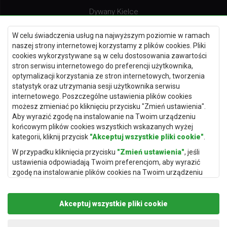
Dywany Kielce
Dywany Gdańsk
W celu świadczenia usług na najwyższym poziomie w ramach
Dywany Toruń
naszej strony internetowej korzystamy z plików cookies. Pliki
cookies wykorzystywane są w celu dostosowania zawartości
Dywany Bydgoszcz
stron serwisu internetowego do preferencji użytkownika,
optymalizacji korzystania ze stron internetowych, tworzenia
statystyk oraz utrzymania sesji użytkownika serwisu
internetowego. Poszczególne ustawienia plików cookies
Dywany Łódź
możesz zmieniać po kliknięciu przycisku "Zmień ustawienia".
Aby wyrazić zgodę na instalowanie na Twoim urządzeniu
Dywany Katowice
końcowym plików cookies wszystkich wskazanych wyżej
Dywany Rzeszów
kategorii, kliknij przycisk
"Akceptuj wszystkie pliki cookie"
.
Dywany Częstochowa
W przypadku kliknięcia przycisku
"Zmień ustawienia"
, jeśli
ustawienia odpowiadają Twoim preferencjom, aby wyrazić
zgodę na instalowanie plików cookies na Twoim urządzeniu
końcowym w wybranym przez Ciebie zakresie, kliknij przycisk
"Zapisz i zaakceptuj"
.
Akceptuj wszystkie pliki cookie
Podstawą przetwarzania danych osobowych, w zakresie w
jakim pliki cookie będą je zawierać, jest uzasadniony interes
Copyright © 2019
Rugito
. Wszelkie prawa zastrzeżone.