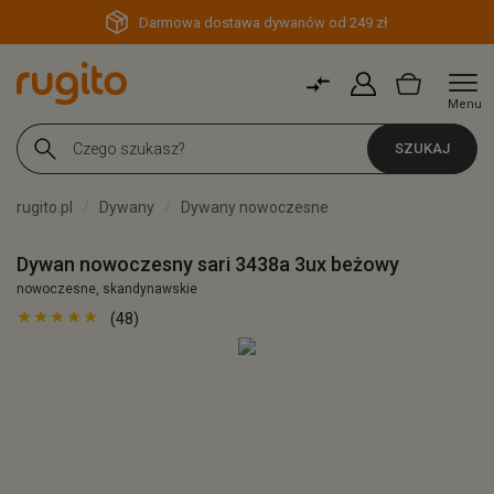
Darmowa dostawa dywanów od 249 zł
Menu
SZUKAJ
rugito.pl
Dywany
Dywany nowoczesne
Dywan nowoczesny sari 3438a 3ux beżowy
nowoczesne, skandynawskie
(48)