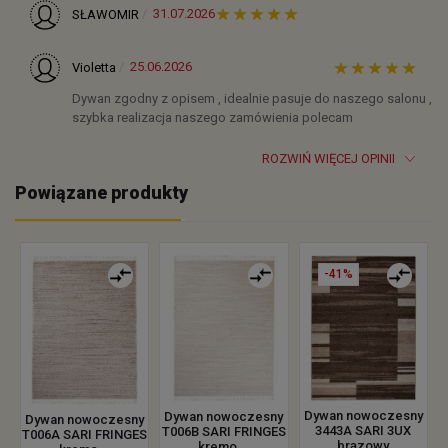
31.07.2026
SŁAWOMIR
25.06.2026
Violetta
Dywan zgodny z opisem , idealnie pasuje do naszego salonu ,
szybka realizacja naszego zamówienia polecam
ROZWIŃ WIĘCEJ OPINII
Powiązane produkty
-41%
Dywan nowoczesny
Dywan nowoczesny
Dywan nowoczesny
3443A SARI 3UX
T006B SARI FRINGES
T006A SARI FRINGES
brązowy
kremo...