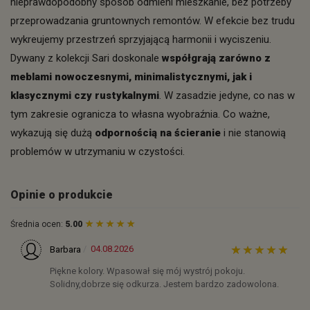
nieprawdopodobny sposób odmieni mieszkanie, bez potrzeby
przeprowadzania gruntownych remontów. W efekcie bez trudu
wykreujemy przestrzeń sprzyjającą harmonii i wyciszeniu.
Dywany z kolekcji Sari doskonale
współgrają zarówno z
meblami nowoczesnymi, minimalistycznymi, jak i
klasycznymi czy rustykalnymi
. W zasadzie jedyne, co nas w
tym zakresie ogranicza to własna wyobraźnia. Co ważne,
wykazują się dużą
odpornością na ścieranie
i nie stanowią
problemów w utrzymaniu w czystości.
Opinie o produkcie
Średnia ocen:
5.00
04.08.2026
Barbara
Piękne kolory. Wpasował się mój wystrój pokoju.
Solidny,dobrze się odkurza. Jestem bardzo zadowolona.