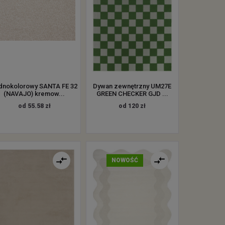
dnokolorowy SANTA FE 32
Dywan zewnętrzny UM27E
(NAVAJO) kremow...
GREEN CHECKER GJD ...
od 55.58 zł
od 120 zł
NOWOŚĆ