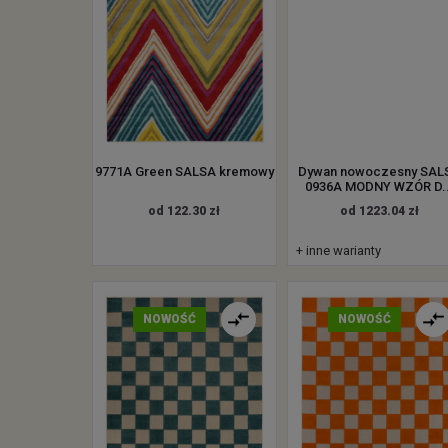
9771A Green SALSA kremowy
Dywan nowoczesny SAL
0936A MODNY WZÓR D..
od 122.30 zł
od 1223.04 zł
+ inne warianty
NOWOŚĆ
NOWOŚĆ