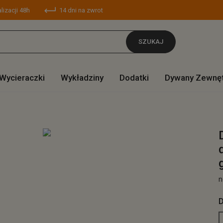
lizacji 48h
14 dni na zwrot
SZUKAJ
Wycieraczki
Wykładziny
Dodatki
Dywany Zewnę
n
D