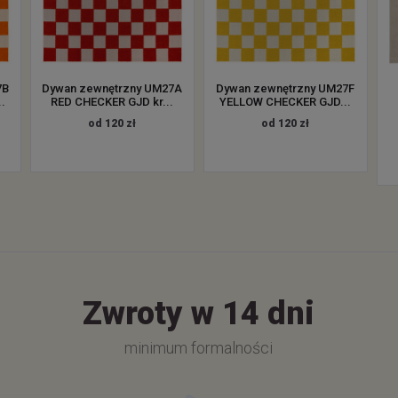
7B
Dywan zewnętrzny UM27A
Dywan zewnętrzny UM27F
.
RED CHECKER GJD kr...
YELLOW CHECKER GJD...
od 120 zł
od 120 zł
Zwroty w 14 dni
minimum formalności