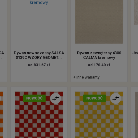
SA
Dywan nowoczesny SALSA
Dywan zewnętrzny 4300
Je
.
0139C WZORY GEOMET...
CALMA kremowy
od 831.67 zł
od 170.40 zł
+ inne warianty
NOWOŚĆ
NOWOŚĆ