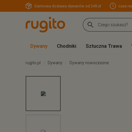
Darmowa dostawa dywanów od 249 zł
czas rea
Dywany
Chodniki
Sztuczna Trawa
rugito.pl
Dywany
Dywany nowoczesne