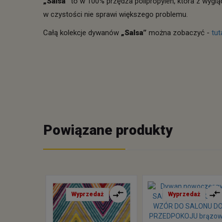
„Salsa”
to w 100% przędza polipropylen, która z wyglą
w czystości nie sprawi większego problemu.
Całą kolekcje dywanów
„Salsa”
można zobaczyć -
tu
Powiązane produkty
Wyprzedaż
Wyprzedaż