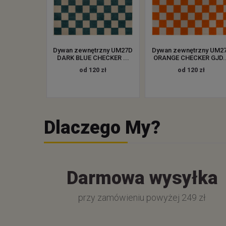
Dywan zewnętrzny UM27D
Dywan zewnętrzny UM2
DARK BLUE CHECKER ...
ORANGE CHECKER GJD..
od 120 zł
od 120 zł
Dlaczego My?
Darmowa wysyłka
przy zamówieniu powyżej 249 zł