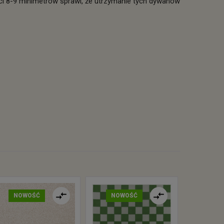
i 8-9 minimetrów sprawi, że utrzymanie tych dywanów
NOWOŚĆ
NOWOŚĆ