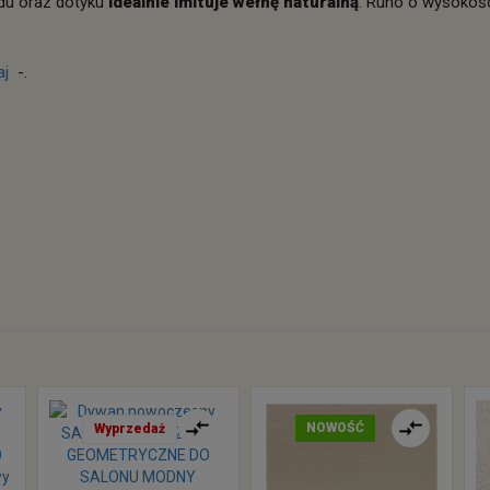
du oraz dotyku
idealnie imituje wełnę naturalną
. Runo o wysokośc
taj
-.
NOWOŚĆ
Wyprzedaż