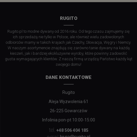
RUGITO
Rugito.pl to modne dywany od 2016 roku. Od tego czasu zajmujemy się
ich sprzedażą nie tylko w Polsce, ale również wielu zadowolonych
odbiorców mamy w takich krajach jak Czechy, Słowacja, Węgry i Niemcy.
W naszym asortymencie znajdują się zarówno tanie dywany na każdą
kieszeń, jak i bardziej ekskluzywne wyroby, które powinny zadowolić
gusta wymagających klientów. Z naszą firmą urządzą Państwo każdy kąt
swojego domu!
DANE KONTAKTOWE
Rugito
Aleja Wyzwolenia 61
26-225 Gowarczów
Infolinia pon-pt 10:00-15:00
tel.
+48 506 404 185
biuro@rugito.pl
e-mail: