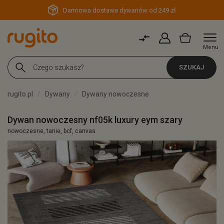
Darmowa dostawa dywanów od 249 zł
Menu
SZUKAJ
rugito.pl
Dywany
Dywany nowoczesne
Dywan nowoczesny nf05k luxury eym szary
nowoczesne, tanie, bcf, canvas