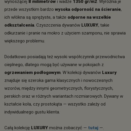
wynoszącej
8 milimetrów
i wadze
1350 gr/m2
. Wyróżnia je
przede wszystkim bardzo
wysoka odporność na ścieranie
,
ich włókna są sprężyste, a także
odporne na wszelkie
odkształcenia
. Czyszczenia dywanów
LUXURY
, takie
odkurzanie i pranie na mokro z użyciem szamponu, nie sprawia
większego problemu.
Dodatkowo posiadają też wysoki współczynnik przewodnictwa
cieplnego, dlatego mogą być używane w pokojach z
ogrzewaniem podłogowym
. W kolekcji dywanów
Luxury
znajduje się szeroka gama klasycznych i nowoczesnych
wzorów, między innymi geometrycznych, florystycznych,
perskich oraz w różnych wariantach rozmiarowych. Dywany w
kształcie koła, czy prostokąta — wszystko zależy od
indywidualnego gustu klienta.
Całą kolekcję
LUXURY
można zobaczyć —
tutaj
—.