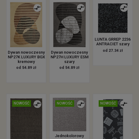
LUNTA GRREP 2236
ANTRACIET szary
od 27.34 zł
Dywan nowoczesny
Dywan nowoczesny
NP27K LUXURY BGX
NP27H LUXURY ESM
kremowy
szary
od 54.89 zł
od 54.89 zł
NOWOŚĆ
NOWOŚĆ
NOWOŚĆ
Jednokolorowy