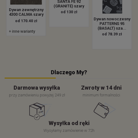
SANTA FE 92
(GRANITE) szary
Dywan zewnętrzny
od 130 zł
4300 CALMA szary
Dywan nowoczesny
od 170.40 zł
PATTERNS 95
(BASALT) sza...
+ inne warianty
od 78.39 zł
Dlaczego My?
Darmowa wysyłka
Zwroty w 14 dni
przy zamówieniu powyżej 249 zł
minimum formalności
Wysyłka od ręki
Wysyłamy zamówienie w 72h