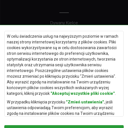
Dywany Kielce
Dywany Gdańsk
W celu świadczenia usług na najwyższym poziomie w ramach
Dywany Toruń
naszej strony internetowej korzystamy z plików cookies. Pliki
cookies wykorzystywane są w celu dostosowania zawartości
Dywany Bydgoszcz
stron serwisu internetowego do preferencji użytkownika,
optymalizacji korzystania ze stron internetowych, tworzenia
statystyk oraz utrzymania sesji użytkownika serwisu
internetowego. Poszczególne ustawienia plików cookies
Dywany Łódź
możesz zmieniać po kliknięciu przycisku "Zmień ustawienia".
Aby wyrazić zgodę na instalowanie na Twoim urządzeniu
Dywany Katowice
końcowym plików cookies wszystkich wskazanych wyżej
Dywany Rzeszów
kategorii, kliknij przycisk
"Akceptuj wszystkie pliki cookie"
.
Dywany Częstochowa
W przypadku kliknięcia przycisku
"Zmień ustawienia"
, jeśli
ustawienia odpowiadają Twoim preferencjom, aby wyrazić
zgodę na instalowanie plików cookies na Twoim urządzeniu
końcowym w wybranym przez Ciebie zakresie, kliknij przycisk
"Zapisz i zaakceptuj"
.