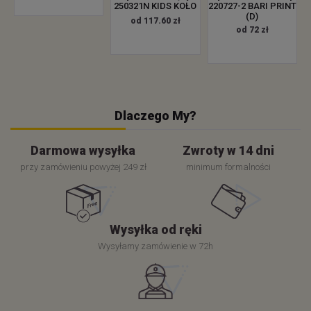
250321N KIDS KOŁO
220727-2 BARI PRINT
(D)
od 117.60 zł
od 72 zł
Dlaczego My?
Darmowa wysyłka
Zwroty w 14 dni
przy zamówieniu powyżej 249 zł
minimum formalności
Wysyłka od ręki
Wysyłamy zamówienie w 72h