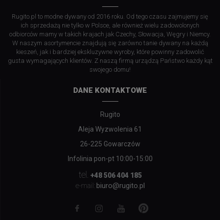
Rugito.pl to modne dywany od 2016 roku. Od tego czasu zajmujemy się
ich sprzedażą nie tylko w Polsce, ale również wielu zadowolonych
odbiorców mamy w takich krajach jak Czechy, Słowacja, Węgry i Niemcy.
W naszym asortymencie znajdują się zarówno tanie dywany na każdą
kieszeń, jak i bardziej ekskluzywne wyroby, które powinny zadowolić
gusta wymagających klientów. Z naszą firmą urządzą Państwo każdy kąt
swojego domu!
DANE KONTAKTOWE
Rugito
Aleja Wyzwolenia 61
26-225 Gowarczów
Infolinia pon-pt 10:00-15:00
tel.
+48 506 404 185
biuro@rugito.pl
e-mail: