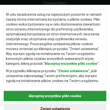
Dywany Kielce
Dywany Gdańsk
W celu świadczenia usług na najwyższym poziomie w ramach
Dywany Toruń
naszej strony internetowej korzystamy z plików cookies. Pliki
cookies wykorzystywane są w celu dostosowania zawartości
Dywany Bydgoszcz
stron serwisu internetowego do preferencji użytkownika,
optymalizacji korzystania ze stron internetowych, tworzenia
statystyk oraz utrzymania sesji użytkownika serwisu
internetowego. Poszczególne ustawienia plików cookies
Dywany Łódź
możesz zmieniać po kliknięciu przycisku "Zmień ustawienia".
Aby wyrazić zgodę na instalowanie na Twoim urządzeniu
Dywany Katowice
końcowym plików cookies wszystkich wskazanych wyżej
Dywany Rzeszów
kategorii, kliknij przycisk
"Akceptuj wszystkie pliki cookie"
.
Dywany Częstochowa
W przypadku kliknięcia przycisku
"Zmień ustawienia"
, jeśli
ustawienia odpowiadają Twoim preferencjom, aby wyrazić
zgodę na instalowanie plików cookies na Twoim urządzeniu
końcowym w wybranym przez Ciebie zakresie, kliknij przycisk
"Zapisz i zaakceptuj"
.
Akceptuj wszystkie pliki cookie
Podstawą przetwarzania danych osobowych, w zakresie w
jakim pliki cookie będą je zawierać, jest uzasadniony interes
Copyright © 2019
Rugito
. Wszelkie prawa zastrzeżone.
administratora danych osobowych (Rugito Radosław Bartosik z
Projekt i realizacja:
dimax.pl
Zmień ustawienia