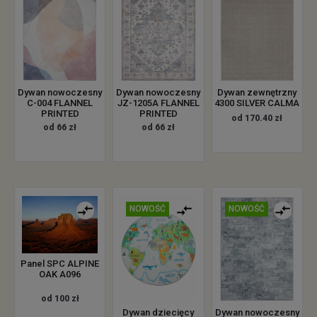
Dywan zewnętrzny
Dywan nowoczesny
Dywan nowoczesny
4300 SILVER CALMA
C-004 FLANNEL
JZ-1205A FLANNEL
PRINTED
PRINTED
od 170.40 zł
od 66 zł
od 66 zł
NOWOŚĆ
NOWOŚĆ
Panel SPC ALPINE
OAK A096
od 100 zł
Dywan dziecięcy
Dywan nowoczesny