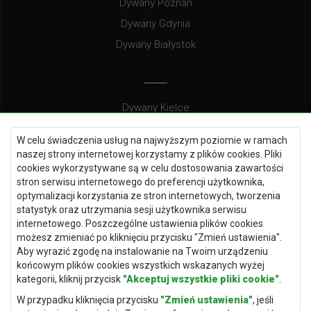
Dywany Poznań
Dywany Gdynia
Dywany Białystok
Dywany Kielce
Dywany Gdańsk
W celu świadczenia usług na najwyższym poziomie w ramach
Dywany Toruń
naszej strony internetowej korzystamy z plików cookies. Pliki
cookies wykorzystywane są w celu dostosowania zawartości
Dywany Bydgoszcz
stron serwisu internetowego do preferencji użytkownika,
optymalizacji korzystania ze stron internetowych, tworzenia
statystyk oraz utrzymania sesji użytkownika serwisu
internetowego. Poszczególne ustawienia plików cookies
Dywany Łódź
możesz zmieniać po kliknięciu przycisku "Zmień ustawienia".
Aby wyrazić zgodę na instalowanie na Twoim urządzeniu
Dywany Katowice
końcowym plików cookies wszystkich wskazanych wyżej
Dywany Rzeszów
kategorii, kliknij przycisk
"Akceptuj wszystkie pliki cookie"
.
Dywany Częstochowa
W przypadku kliknięcia przycisku
"Zmień ustawienia"
, jeśli