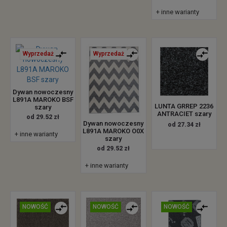
+ inne warianty
Wyprzedaż
Wyprzedaż
Dywan nowoczesny
L891A MAROKO BSF
LUNTA GRREP 2236
szary
ANTRACIET szary
od 29.52 zł
Dywan nowoczesny
od 27.34 zł
L891A MAROKO O0X
+ inne warianty
szary
od 29.52 zł
+ inne warianty
NOWOŚĆ
NOWOŚĆ
NOWOŚĆ