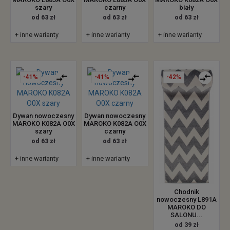
szary
czarny
biały
od 63 zł
od 63 zł
od 63 zł
+ inne warianty
+ inne warianty
+ inne warianty
-41%
-41%
-42%
Dywan nowoczesny
Dywan nowoczesny
MAROKO K082A O0X
MAROKO K082A O0X
szary
czarny
od 63 zł
od 63 zł
+ inne warianty
+ inne warianty
Chodnik
nowoczesny L891A
MAROKO DO
SALONU...
od 39 zł