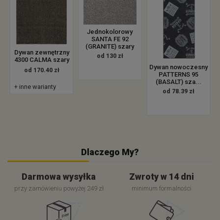
Jednokolorowy
SANTA FE 92
(GRANITE) szary
Dywan zewnętrzny
od 130 zł
4300 CALMA szary
Dywan nowoczesny
od 170.40 zł
PATTERNS 95
(BASALT) sza...
+ inne warianty
od 78.39 zł
Dlaczego My?
Darmowa wysyłka
Zwroty w 14 dni
przy zamówieniu powyżej 249 zł
minimum formalności