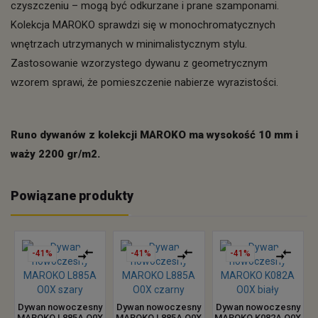
czyszczeniu – mogą być odkurzane i prane szamponami.
Kolekcja MAROKO sprawdzi się w monochromatycznych
wnętrzach utrzymanych w minimalistycznym stylu.
Zastosowanie wzorzystego dywanu z geometrycznym
wzorem sprawi, że pomieszczenie nabierze wyrazistości.
Runo dywanów z kolekcji MAROKO ma wysokość 10 mm i
waży 2200 gr/m2.
Powiązane produkty
-41%
-41%
-41%
Dywan nowoczesny
Dywan nowoczesny
Dywan nowoczesny
MAROKO L885A O0X
MAROKO L885A O0X
MAROKO K082A O0X