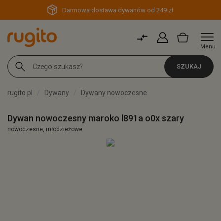
Darmowa dostawa dywanów od 249 zł
Menu
SZUKAJ
rugito.pl
Dywany
Dywany nowoczesne
Dywan nowoczesny maroko l891a o0x szary
nowoczesne, młodzieżowe