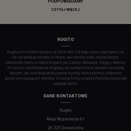
PODPOWIADAMY
CZYTAJ WIĘCEJ
RUGITO
Rugito.pl to modne dywany od 2016 roku. Od tego czasu zajmujemy się
ich sprzedażą nie tylko w Polsce, ale również wielu zadowolonych
odbiorców mamy w takich krajach jak Czechy, Słowacja, Węgry i Niemcy.
W naszym asortymencie znajdują się zarówno tanie dywany na każdą
kieszeń, jak i bardziej ekskluzywne wyroby, które powinny zadowolić
gusta wymagających klientów. Z naszą firmą urządzą Państwo każdy kąt
swojego domu!
DANE KONTAKTOWE
Rugito
Aleja Wyzwolenia 61
26-225 Gowarczów