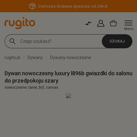
Darmowa dostawa dywanów od 249 zł
Menu
SZUKAJ
rugito.pl
Dywany
Dywany nowoczesne
Dywan nowoczesny luxury l896b gwiazdki do salonu
do przedpokoju szary
nowoczesne, tanie, bcf, canvas