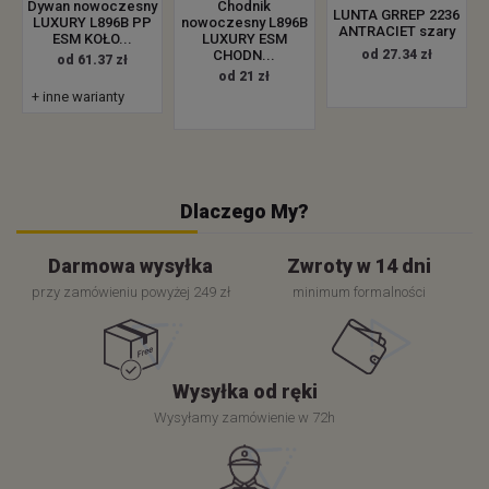
Dywan nowoczesny
Chodnik
LUNTA GRREP 2236
LUXURY L896B PP
nowoczesny L896B
ANTRACIET szary
ESM KOŁO...
LUXURY ESM
od 27.34 zł
CHODN...
od 61.37 zł
od 21 zł
+ inne warianty
Dlaczego My?
Darmowa wysyłka
Zwroty w 14 dni
przy zamówieniu powyżej 249 zł
minimum formalności
Wysyłka od ręki
Wysyłamy zamówienie w 72h