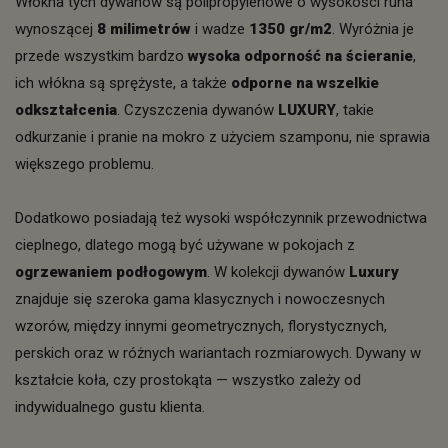
Włókna tych dywanów są polipropylenowe o wysokości runa
wynoszącej
8 milimetrów
i wadze
1350 gr/m2
. Wyróżnia je
przede wszystkim bardzo
wysoka odporność na ścieranie
,
ich włókna są sprężyste, a także
odporne na wszelkie
odkształcenia
. Czyszczenia dywanów
LUXURY
, takie
odkurzanie i pranie na mokro z użyciem szamponu, nie sprawia
większego problemu.
Dodatkowo posiadają też wysoki współczynnik przewodnictwa
cieplnego, dlatego mogą być używane w pokojach z
ogrzewaniem podłogowym
. W kolekcji dywanów
Luxury
znajduje się szeroka gama klasycznych i nowoczesnych
wzorów, między innymi geometrycznych, florystycznych,
perskich oraz w różnych wariantach rozmiarowych. Dywany w
kształcie koła, czy prostokąta — wszystko zależy od
indywidualnego gustu klienta.