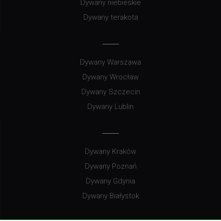
Dywany niebieskie
Dywany terakota
Dywany Warszawa
Dywany Wrocław
Dywany Szczecin
Dywany Lublin
Dywany Kraków
Dywany Poznań
Dywany Gdynia
Dywany Białystok