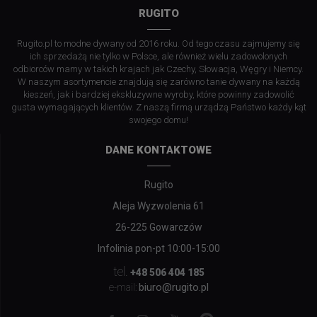
RUGITO
Rugito.pl to modne dywany od 2016 roku. Od tego czasu zajmujemy się
ich sprzedażą nie tylko w Polsce, ale również wielu zadowolonych
odbiorców mamy w takich krajach jak Czechy, Słowacja, Węgry i Niemcy.
W naszym asortymencie znajdują się zarówno tanie dywany na każdą
kieszeń, jak i bardziej ekskluzywne wyroby, które powinny zadowolić
gusta wymagających klientów. Z naszą firmą urządzą Państwo każdy kąt
swojego domu!
DANE KONTAKTOWE
Rugito
Aleja Wyzwolenia 61
26-225 Gowarczów
Infolinia pon-pt 10:00-15:00
tel.
+48 506 404 185
biuro@rugito.pl
e-mail: