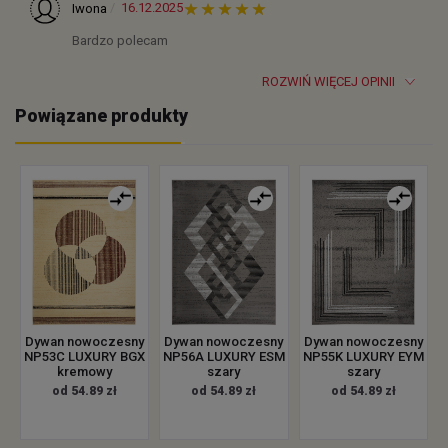
16.12.2025
Iwona
Bardzo polecam
ROZWIŃ WIĘCEJ OPINII
Powiązane produkty
Dywan nowoczesny
Dywan nowoczesny
Dywan nowoczesny
NP53C LUXURY BGX
NP56A LUXURY ESM
NP55K LUXURY EYM
kremowy
szary
szary
od 54.89 zł
od 54.89 zł
od 54.89 zł