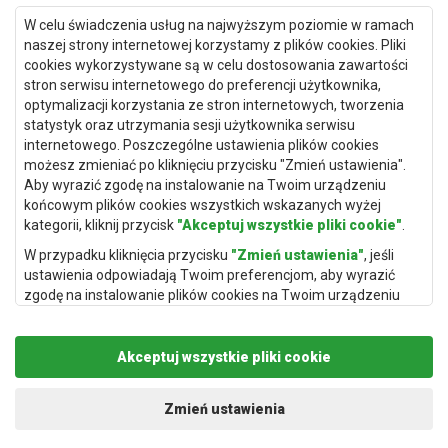
Dywany Gdańsk
W celu świadczenia usług na najwyższym poziomie w ramach
Dywany Toruń
naszej strony internetowej korzystamy z plików cookies. Pliki
cookies wykorzystywane są w celu dostosowania zawartości
Dywany Bydgoszcz
stron serwisu internetowego do preferencji użytkownika,
optymalizacji korzystania ze stron internetowych, tworzenia
statystyk oraz utrzymania sesji użytkownika serwisu
internetowego. Poszczególne ustawienia plików cookies
Dywany Łódź
możesz zmieniać po kliknięciu przycisku "Zmień ustawienia".
Aby wyrazić zgodę na instalowanie na Twoim urządzeniu
Dywany Katowice
końcowym plików cookies wszystkich wskazanych wyżej
Dywany Rzeszów
kategorii, kliknij przycisk
"Akceptuj wszystkie pliki cookie"
.
Dywany Częstochowa
W przypadku kliknięcia przycisku
"Zmień ustawienia"
, jeśli
ustawienia odpowiadają Twoim preferencjom, aby wyrazić
zgodę na instalowanie plików cookies na Twoim urządzeniu
końcowym w wybranym przez Ciebie zakresie, kliknij przycisk
"Zapisz i zaakceptuj"
.
Akceptuj wszystkie pliki cookie
Podstawą przetwarzania danych osobowych, w zakresie w
jakim pliki cookie będą je zawierać, jest uzasadniony interes
Copyright © 2019
Rugito
. Wszelkie prawa zastrzeżone.
administratora danych osobowych (Rugito Radosław Bartosik z
Projekt i realizacja:
dimax.pl
Zmień ustawienia
siedzibą w Gowarczowie, ul. Aleja Wyzwolenia 61, 26-225
Gowarczów) lub podmiotów trzecich, aby umożliwić