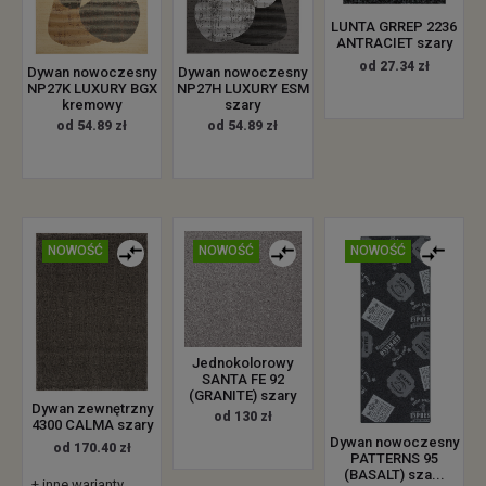
LUNTA GRREP 2236
ANTRACIET szary
od 27.34 zł
Dywan nowoczesny
Dywan nowoczesny
NP27K LUXURY BGX
NP27H LUXURY ESM
kremowy
szary
od 54.89 zł
od 54.89 zł
NOWOŚĆ
NOWOŚĆ
NOWOŚĆ
Jednokolorowy
SANTA FE 92
(GRANITE) szary
Dywan zewnętrzny
od 130 zł
4300 CALMA szary
Dywan nowoczesny
od 170.40 zł
PATTERNS 95
(BASALT) sza...
+ inne warianty