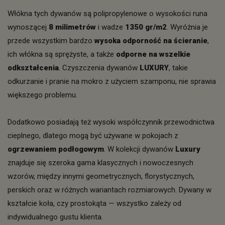
Włókna tych dywanów są polipropylenowe o wysokości runa
wynoszącej
8 milimetrów
i wadze
1350 gr/m2
. Wyróżnia je
przede wszystkim bardzo
wysoka odporność na ścieranie
,
ich włókna są sprężyste, a także
odporne na wszelkie
odkształcenia
. Czyszczenia dywanów
LUXURY
, takie
odkurzanie i pranie na mokro z użyciem szamponu, nie sprawia
większego problemu.
Dodatkowo posiadają też wysoki współczynnik przewodnictwa
cieplnego, dlatego mogą być używane w pokojach z
ogrzewaniem podłogowym
. W kolekcji dywanów
Luxury
znajduje się szeroka gama klasycznych i nowoczesnych
wzorów, między innymi geometrycznych, florystycznych,
perskich oraz w różnych wariantach rozmiarowych. Dywany w
kształcie koła, czy prostokąta — wszystko zależy od
indywidualnego gustu klienta.