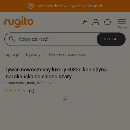
Darmowa dostawa dywanów od 249 zł
Menu
SZUKAJ
rugito.pl
Dywany
Dywany nowoczesne
Dywan nowoczesny luxury k082d koniczyna
marokańska do salonu szary
nowoczesne, tanie, bcf, canvas
(4)