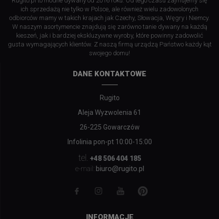
Rugito.pl to modne dywany od 2016 roku. Od tego czasu zajmujemy się
ich sprzedażą nie tylko w Polsce, ale również wielu zadowolonych
odbiorców mamy w takich krajach jak Czechy, Słowacja, Węgry i Niemcy.
W naszym asortymencie znajdują się zarówno tanie dywany na każdą
kieszeń, jak i bardziej ekskluzywne wyroby, które powinny zadowolić
gusta wymagających klientów. Z naszą firmą urządzą Państwo każdy kąt
swojego domu!
DANE KONTAKTOWE
Rugito
Aleja Wyzwolenia 61
26-225 Gowarczów
Infolinia pon-pt 10:00-15:00
tel.
+48 506 404 185
biuro@rugito.pl
e-mail:
INFORMACJE