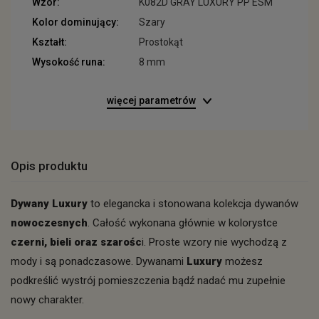
Wzór:
K082D GRAY LUXURY PP ESM
Kolor dominujący:
Szary
Kształt:
Prostokąt
Wysokość runa:
8 mm
więcej parametrów
Opis produktu
Dywany Luxury
to elegancka i stonowana kolekcja dywanów
nowoczesnych
. Całość wykonana głównie w kolorystce
czerni, bieli oraz szarośc
i. Proste wzory nie wychodzą z
mody i są ponadczasowe. Dywanami
Luxury
możesz
podkreślić wystrój pomieszczenia bądź nadać mu zupełnie
nowy charakter.