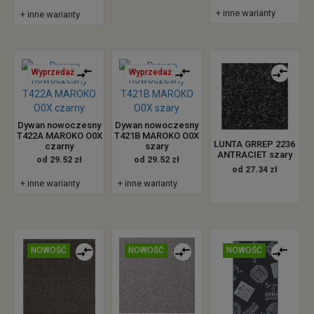
+ inne warianty
+ inne warianty
Wyprzedaż
Wyprzedaż
Dywan nowoczesny
Dywan nowoczesny
T422A MAROKO O0X
T421B MAROKO O0X
LUNTA GRREP 2236
czarny
szary
ANTRACIET szary
od 29.52 zł
od 29.52 zł
od 27.34 zł
+ inne warianty
+ inne warianty
NOWOŚĆ
NOWOŚĆ
NOWOŚĆ