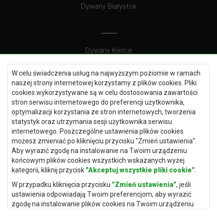
Dywany Białystok
Dywany Kielce
Dywany Gdańsk
W celu świadczenia usług na najwyższym poziomie w ramach
Dywany Toruń
naszej strony internetowej korzystamy z plików cookies. Pliki
cookies wykorzystywane są w celu dostosowania zawartości
Dywany Bydgoszcz
stron serwisu internetowego do preferencji użytkownika,
optymalizacji korzystania ze stron internetowych, tworzenia
statystyk oraz utrzymania sesji użytkownika serwisu
internetowego. Poszczególne ustawienia plików cookies
Dywany Łódź
możesz zmieniać po kliknięciu przycisku "Zmień ustawienia".
Aby wyrazić zgodę na instalowanie na Twoim urządzeniu
Dywany Katowice
końcowym plików cookies wszystkich wskazanych wyżej
Dywany Rzeszów
kategorii, kliknij przycisk
"Akceptuj wszystkie pliki cookie"
.
Dywany Częstochowa
W przypadku kliknięcia przycisku
"Zmień ustawienia"
, jeśli
ustawienia odpowiadają Twoim preferencjom, aby wyrazić
zgodę na instalowanie plików cookies na Twoim urządzeniu
końcowym w wybranym przez Ciebie zakresie, kliknij przycisk