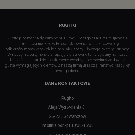
RUGITO
Rugito.pl to modne dywany od 2016 roku. Od tego czasu zajmujemy się
ich sprzedażą nie tylko w Polsce, ale również wielu zadowolonych
odbiorców mamy w takich krajach jak Czechy, Słowacja, Węgry i Niemcy.
W naszym asortymencie znajdują się zarówno tanie dywany na każdą
kieszeń, jak i bardziej ekskluzywne wyroby, które powinny zadowolić
gusta wymagających klientów. Z naszą firmą urządzą Państwo każdy kąt
swojego domu!
DANE KONTAKTOWE
Rugito
Aleja Wyzwolenia 61
26-225 Gowarczów
Infolinia pon-pt 10:00-15:00