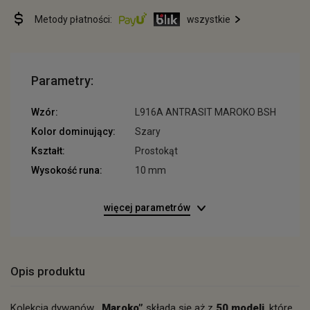
Metody płatności:
wszystkie
Parametry:
Wzór:
L916A ANTRASIT MAROKO BSH
Kolor dominujący:
Szary
Kształt:
Prostokąt
Wysokość runa:
10 mm
więcej parametrów
Opis produktu
Kolekcja dywanów
„Maroko”
składa się aż z
50 modeli
, które