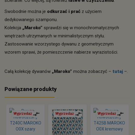
ścieranie. Co więcej, są również
łatwe w czyszczeniu
.
Swobodnie można je
odkurzać i prać
z użyciem
dedykowanego szamponu.
Kolekcja
„Maroko”
sprawdzi się w monochromatycznych
wnętrzach utrzymanych w minimalistycznym stylu.
Zastosowanie wzorzystego dywanu z geometrycznym
wzorem sprawi, że pomieszczenie nabierze wyrazistości.
Całą kolekcję dywanów
„Maroko”
można zobaczyć –
tutaj
–.
Powiązane produkty
Wyprzedaż
Wyprzedaż
Wyprzedaż