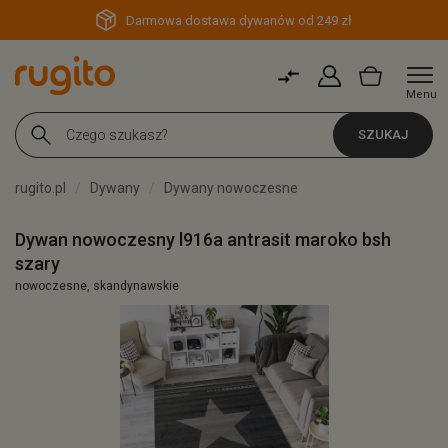
Darmowa dostawa dywanów od 249 zł
Menu
SZUKAJ
rugito.pl
Dywany
Dywany nowoczesne
Dywan nowoczesny l916a antrasit maroko bsh
szary
nowoczesne, skandynawskie