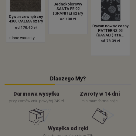
Jednokolorowy
SANTA FE 92
(GRANITE) szary
Dywan zewnętrzny
od 130 zł
4300 CALMA szary
Dywan nowoczesny
od 170.40 zł
PATTERNS 95
(BASALT) sza...
+ inne warianty
od 78.39 zł
Dlaczego My?
Darmowa wysyłka
Zwroty w 14 dni
przy zamówieniu powyżej 249 zł
minimum formalności
Wysyłka od ręki
Wysyłamy zamówienie w 72h