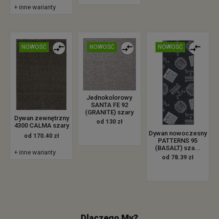
+ inne warianty
NOWOŚĆ
NOWOŚĆ
NOWOŚĆ
Jednokolorowy
SANTA FE 92
(GRANITE) szary
Dywan zewnętrzny
od 130 zł
4300 CALMA szary
Dywan nowoczesny
od 170.40 zł
PATTERNS 95
(BASALT) sza...
+ inne warianty
od 78.39 zł
Dlaczego My?