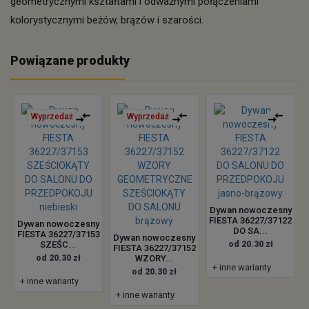
geometrycznymi kształtami i odważnymi połączeniami
kolorystycznymi beżów, brązów i szarości.
Powiązane produkty
Wyprzedaż
Wyprzedaż
Dywan nowoczesny
FIESTA 36227/37122
Dywan nowoczesny
DO SA...
FIESTA 36227/37153
Dywan nowoczesny
SZEŚC...
od 20.30 zł
FIESTA 36227/37152
od 20.30 zł
WZORY...
+ inne warianty
od 20.30 zł
+ inne warianty
+ inne warianty