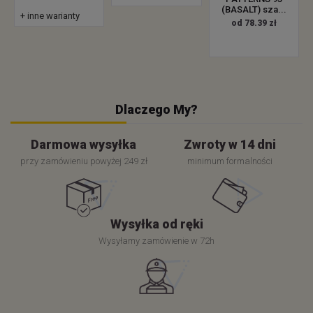
(BASALT) sza...
+ inne warianty
od 78.39 zł
Dlaczego My?
Darmowa wysyłka
Zwroty w 14 dni
przy zamówieniu powyżej 249 zł
minimum formalności
Wysyłka od ręki
Wysyłamy zamówienie w 72h