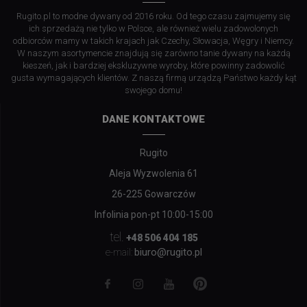
Rugito.pl to modne dywany od 2016 roku. Od tego czasu zajmujemy się
ich sprzedażą nie tylko w Polsce, ale również wielu zadowolonych
odbiorców mamy w takich krajach jak Czechy, Słowacja, Węgry i Niemcy.
W naszym asortymencie znajdują się zarówno tanie dywany na każdą
kieszeń, jak i bardziej ekskluzywne wyroby, które powinny zadowolić
gusta wymagających klientów. Z naszą firmą urządzą Państwo każdy kąt
swojego domu!
DANE KONTAKTOWE
Rugito
Aleja Wyzwolenia 61
26-225 Gowarczów
Infolinia pon-pt 10:00-15:00
tel.
+48 506 404 185
biuro@rugito.pl
e-mail: