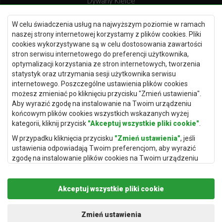
Dywany Kielce
Dywany Gdańsk
W celu świadczenia usług na najwyższym poziomie w ramach
Dywany Toruń
naszej strony internetowej korzystamy z plików cookies. Pliki
cookies wykorzystywane są w celu dostosowania zawartości
Dywany Bydgoszcz
stron serwisu internetowego do preferencji użytkownika,
optymalizacji korzystania ze stron internetowych, tworzenia
statystyk oraz utrzymania sesji użytkownika serwisu
internetowego. Poszczególne ustawienia plików cookies
Dywany Łódź
możesz zmieniać po kliknięciu przycisku "Zmień ustawienia".
Aby wyrazić zgodę na instalowanie na Twoim urządzeniu
Dywany Katowice
końcowym plików cookies wszystkich wskazanych wyżej
Dywany Rzeszów
kategorii, kliknij przycisk
"Akceptuj wszystkie pliki cookie"
.
Dywany Częstochowa
W przypadku kliknięcia przycisku
"Zmień ustawienia"
, jeśli
ustawienia odpowiadają Twoim preferencjom, aby wyrazić
zgodę na instalowanie plików cookies na Twoim urządzeniu
końcowym w wybranym przez Ciebie zakresie, kliknij przycisk
"Zapisz i zaakceptuj"
.
Akceptuj wszystkie pliki cookie
Podstawą przetwarzania danych osobowych, w zakresie w
jakim pliki cookie będą je zawierać, jest uzasadniony interes
Copyright © 2019
Rugito
. Wszelkie prawa zastrzeżone.
administratora danych osobowych (Rugito Radosław Bartosik z
Projekt i realizacja:
dimax.pl
Zmień ustawienia