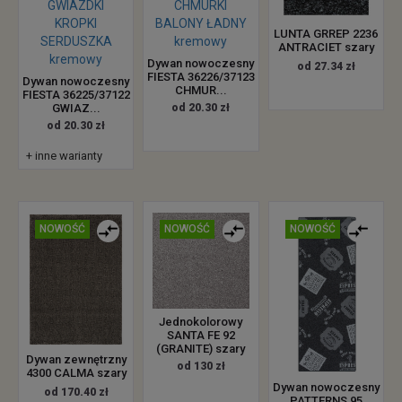
LUNTA GRREP 2236
ANTRACIET szary
Dywan nowoczesny
od 27.34 zł
FIESTA 36226/37123
Dywan nowoczesny
CHMUR...
FIESTA 36225/37122
GWIAZ...
od 20.30 zł
od 20.30 zł
+ inne warianty
NOWOŚĆ
NOWOŚĆ
NOWOŚĆ
Jednokolorowy
SANTA FE 92
(GRANITE) szary
Dywan zewnętrzny
od 130 zł
4300 CALMA szary
Dywan nowoczesny
od 170.40 zł
PATTERNS 95