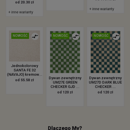
od 20.30 zł
+ inne warianty
+ inne warianty
NOWOŚĆ
NOWOŚĆ
NOWOŚĆ
Jednokolorowy
SANTA FE 32
(NAVAJO) kremow...
Dywan zewnętrzny
Dywan zewnętrzny
od 55.58 zł
UM27E GREEN
UM27D DARK BLUE
CHECKER GJD ...
CHECKER ...
od 120 zł
od 120 zł
Dlaczego My?