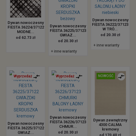
Dywan nowoczesny
Dywan nowoczesny
FIESTA 36222/37123
Dywan nowoczesny
FIESTA 36224/37122
W TRÓ...
FIESTA 36225/37123
MODNE...
GWIAZ...
od 20.30 zł
od 62.73 zł
od 20.30 zł
+ inne warianty
+ inne warianty
NOWOŚĆ
Wyprzedaż
Wyprzedaż
Dywan nowoczesny
Dywan zewnętrzny
FIESTA 36226/37123
Dywan nowoczesny
4300 CALMA
CHMUR...
FIESTA 36225/37122
kremowy
GWIAZ...
od 20.30 zł
od 170.40 zł