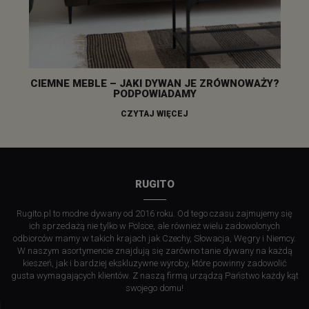
CIEMNE MEBLE – JAKI DYWAN JE ZRÓWNOWAŻY?
PODPOWIADAMY
CZYTAJ WIĘCEJ
RUGITO
Rugito.pl to modne dywany od 2016 roku. Od tego czasu zajmujemy się
ich sprzedażą nie tylko w Polsce, ale również wielu zadowolonych
odbiorców mamy w takich krajach jak Czechy, Słowacja, Węgry i Niemcy.
W naszym asortymencie znajdują się zarówno tanie dywany na każdą
kieszeń, jak i bardziej ekskluzywne wyroby, które powinny zadowolić
gusta wymagających klientów. Z naszą firmą urządzą Państwo każdy kąt
swojego domu!