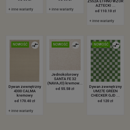
Z552A ETHNO WZÓR
AZTECKI ...
+ inne warianty
+ inne warianty
od 110.10 zł
+ inne warianty
NOWOŚĆ
NOWOŚĆ
NOWOŚĆ
Jednokolorowy
SANTA FE 32
(NAVAJO) kremow...
Dywan zewnętrzny
Dywan zewnętrzny
od 55.58 zł
4300 CALMA
UM27E GREEN
kremowy
CHECKER GJD ...
od 170.40 zł
od 120 zł
+ inne warianty