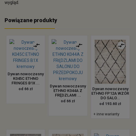
wygląd.
Powiązane produkty
Dywan nowoczesny
K045C ETHNO
FRINGES B1X ...
Dywan nowoczesny
Dywan nowoczesny
od 66 zł
ETHNO K044A Z
ETHNO FP12A WZÓR
FRĘDZLAMI ...
DO SALO...
od 66 zł
od 193.60 zł
+ inne warianty