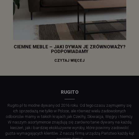
CIEMNE MEBLE – JAKI DYWAN JE ZRÓWNOWAŻY?
PODPOWIADAMY
CZYTAJ WIĘCEJ
RUGITO
Rugito.pl to modne dywany od 2016 roku. Od tego czasu zajmujemy się
ich sprzedażą nie tylko w Polsce, ale również wielu zadowolonych
odbiorców mamy w takich krajach jak Czechy, Słowacja, Węgry i Niemcy.
W naszym asortymencie znajdują się zarówno tanie dywany na każdą
kieszeń, jak i bardziej ekskluzywne wyroby, które powinny zadowolić
gusta wymagających klientów. Z naszą firmą urządzą Państwo każdy kąt
swojego domu!