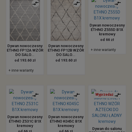
Dywan nowoczesny
ETHNO Z555D B1X
kremowy
od 66 zł
Dywan nowoczesny
Dywan nowoczesny
+ inne warianty
ETHNO FP12A WZÓR
ETHNO FP12B WZÓR
DO SALO...
DO SALO...
od 193.60 zł
od 193.60 zł
+ inne warianty
Wyprzedaż
Dywan nowoczesny
Dywan nowoczesny
ETHNO Z531C B1X
ETHNO K045C B1X
kremowy
kremowy
Dywan do salonu
od 66 zł
od 66 zł