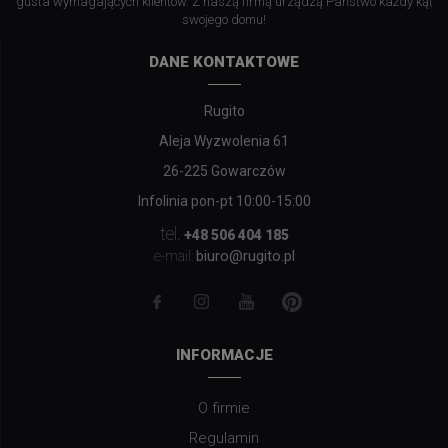
gusta wymagających klientów. Z naszą firmą urządzą Państwo każdy kąt
swojego domu!
DANE KONTAKTOWE
Rugito
Aleja Wyzwolenia 61
26-225 Gowarczów
Infolinia pon-pt 10:00-15:00
tel.
+48 506 404 185
biuro@rugito.pl
e-mail:
INFORMACJE
O firmie
Regulamin