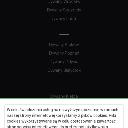
Dywany Wrocław
Dywany Szczecin
Dywany Lublin
Dywany Kraków
Dywany Poznań
Dywany Gdynia
Dywany Białystok
Dywany Kielce
Dywany Gdańsk
W celu świadczenia usług na najwyższym poziomie w ramach
Dywany Toruń
naszej strony internetowej korzystamy z plików cookies. Pliki
cookies wykorzystywane są w celu dostosowania zawartości
Dywany Bydgoszcz
stron serwisu internetowego do preferencji użytkownika,