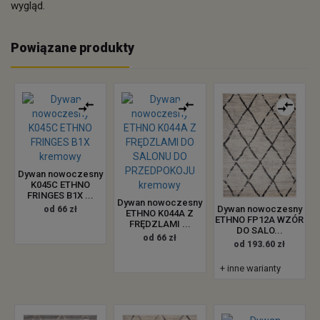
wygląd.
Powiązane produkty
Dywan nowoczesny
K045C ETHNO
FRINGES B1X ...
Dywan nowoczesny
Dywan nowoczesny
od 66 zł
ETHNO K044A Z
ETHNO FP12A WZÓR
FRĘDZLAMI ...
DO SALO...
od 66 zł
od 193.60 zł
+ inne warianty