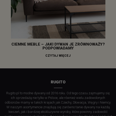
CIEMNE MEBLE – JAKI DYWAN JE ZRÓWNOWAŻY?
PODPOWIADAMY
CZYTAJ WIĘCEJ
RUGITO
Rugito.pl to modne dywany od 2016 roku. Od tego czasu zajmujemy się
ich sprzedażą nie tylko w Polsce, ale również wielu zadowolonych
odbiorców mamy w takich krajach jak Czechy, Słowacja, Węgry i Niemcy.
W naszym asortymencie znajdują się zarówno tanie dywany na każdą
kieszeń, jak i bardziej ekskluzywne wyroby, które powinny zadowolić