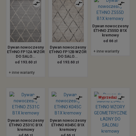
Dywan nowoczesny
ETHNO Z555D B1X
kremowy
od 66 zł
Dywan nowoczesny
Dywan nowoczesny
+ inne warianty
ETHNO FP12A WZÓR
ETHNO FP12B WZÓR
DO SALO...
DO SALO...
od 193.60 zł
od 193.60 zł
+ inne warianty
Wyprzedaż
Dywan nowoczesny
Dywan nowoczesny
ETHNO Z531C B1X
ETHNO K045C B1X
kremowy
kremowy
od 66 zł
od 66 zł