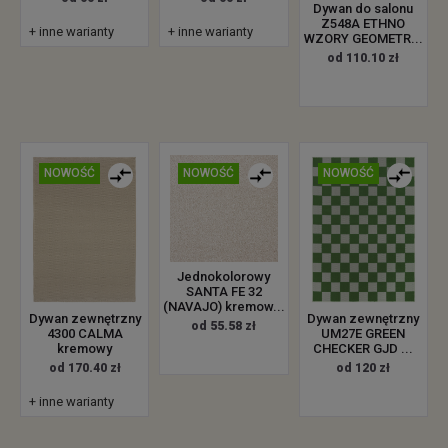
Dywan do salonu
Z548A ETHNO
+ inne warianty
+ inne warianty
WZORY GEOMETR...
od 110.10 zł
NOWOŚĆ
NOWOŚĆ
NOWOŚĆ
Jednokolorowy
SANTA FE 32
(NAVAJO) kremow...
Dywan zewnętrzny
Dywan zewnętrzny
od 55.58 zł
4300 CALMA
UM27E GREEN
kremowy
CHECKER GJD ...
od 170.40 zł
od 120 zł
+ inne warianty