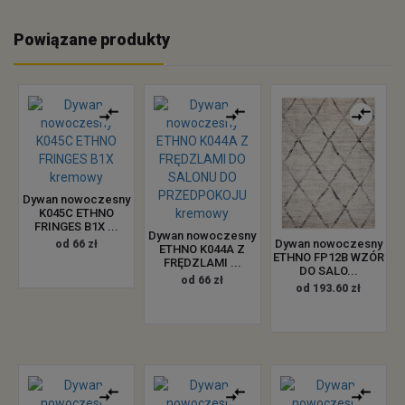
Powiązane produkty
Dywan nowoczesny
K045C ETHNO
FRINGES B1X ...
Dywan nowoczesny
Dywan nowoczesny
od 66 zł
ETHNO K044A Z
ETHNO FP12B WZÓR
FRĘDZLAMI ...
DO SALO...
od 66 zł
od 193.60 zł