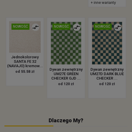
+ inne warianty
NOWOŚĆ
NOWOŚĆ
NOWOŚĆ
Jednokolorowy
SANTA FE 32
(NAVAJO) kremow...
Dywan zewnętrzny
Dywan zewnętrzny
od 55.58 zł
UM27E GREEN
UM27D DARK BLUE
CHECKER GJD ...
CHECKER ...
od 120 zł
od 120 zł
Dlaczego My?