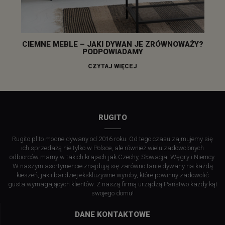
CIEMNE MEBLE – JAKI DYWAN JE ZRÓWNOWAŻY?
PODPOWIADAMY
CZYTAJ WIĘCEJ
RUGITO
Rugito.pl to modne dywany od 2016 roku. Od tego czasu zajmujemy się
ich sprzedażą nie tylko w Polsce, ale również wielu zadowolonych
odbiorców mamy w takich krajach jak Czechy, Słowacja, Węgry i Niemcy.
W naszym asortymencie znajdują się zarówno tanie dywany na każdą
kieszeń, jak i bardziej ekskluzywne wyroby, które powinny zadowolić
gusta wymagających klientów. Z naszą firmą urządzą Państwo każdy kąt
swojego domu!
DANE KONTAKTOWE