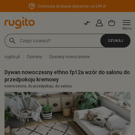
Darmowa dostawa dywanów od 249 zł
Menu
SZUKAJ
rugito.pl
Dywany
Dywany nowoczesne
Dywan nowoczesny ethno fp12a wzór do salonu do
przedpokoju kremowy
nowoczesne, do przedpokoju, do salonu