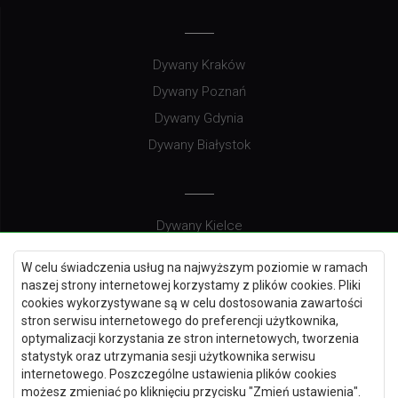
Dywany Kraków
Dywany Poznań
Dywany Gdynia
Dywany Białystok
Dywany Kielce
Dywany Gdańsk
W celu świadczenia usług na najwyższym poziomie w ramach
Dywany Toruń
naszej strony internetowej korzystamy z plików cookies. Pliki
cookies wykorzystywane są w celu dostosowania zawartości
Dywany Bydgoszcz
stron serwisu internetowego do preferencji użytkownika,
optymalizacji korzystania ze stron internetowych, tworzenia
statystyk oraz utrzymania sesji użytkownika serwisu
internetowego. Poszczególne ustawienia plików cookies
Dywany Łódź
możesz zmieniać po kliknięciu przycisku "Zmień ustawienia".